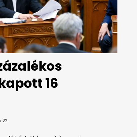
zázalékos
kapott 16
s 22.