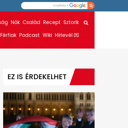
ság
Nők
Család
Recept
Sztorik
Férfiak
Podcast
Wiki
Hírlevél 💌
EZ IS ÉRDEKELHET