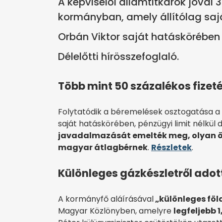
A képviselői államtitkárok jóval 3
kormányban, amely állítólag saj
Orbán Viktor saját hatáskörében 
Délelőtti hírösszefoglaló.
Több mint 50 százalékos fizet
Folytatódik a béremelések osztogatása a 
saját hatáskörében, pénzügyi limit nélkül 
javadalmazását emelték meg, olyan ös
magyar átlagbérnek
.
Részletek
.
Különleges gázkészletről adott
A kormányfő aláírásával
„különleges föl
Magyar Közlönyben, amelyre
legfeljebb 1