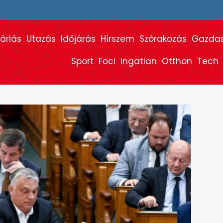
árlás
Utazás
Időjárás
Hírszem
Szórakozás
Gazda
Sport
Foci
Ingatlan
Otthon
Tech