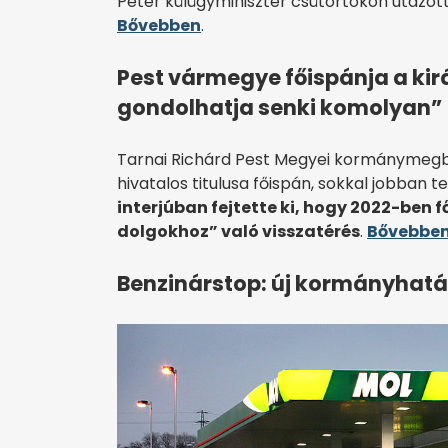
Péter külügyminiszter csütörtökön utazott
Bővebben
.
Pest vármegye főispánja a kir
gondolhatja senki komolyan”
Tarnai Richárd Pest Megyei kormánymegbíz
hivatalos titulusa főispán, sokkal jobban t
interjúban fejtette ki, hogy 2022-ben 
dolgokhoz” való visszatérés
.
Bővebbe
Benzinárstop: új kormányhatá