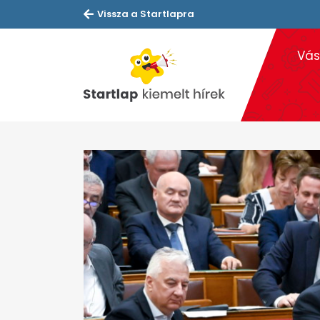
Vissza a Startlapra
Vás