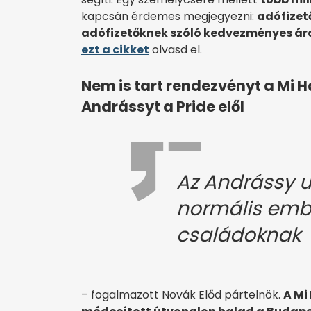
kapcsán érdemes megjegyezni:
adófizet
adófizetőknek szóló kedvezményes ár
ezt a cikket
olvasd el.
Nem is tart rendezvényt a Mi H
Andrássyt a Pride elől
Az Andrássy u
normális emb
családoknak
– fogalmazott Novák Előd pártelnök.
A Mi