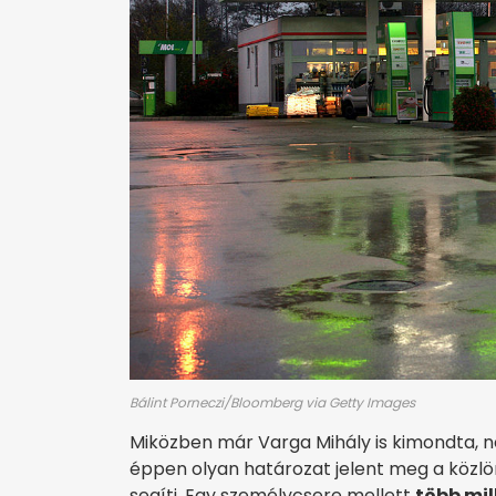
Bálint Porneczi/Bloomberg via Getty Images
Miközben már Varga Mihály is kimondta, n
éppen olyan határozat jelent meg a köz
segíti. Egy személycsere mellett
több mil