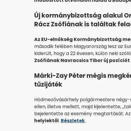
módosított útvonalon halad a Budape
Új kormánybizottság alakul Or
Rácz Zsófiának is találtak fel
Az EU-elnökség Kormánybizottság meg
második felében Magyarország lesz az Eur
kiderült, hogy a 22 évesen, külön neki sz
Zsófiának Navracsics Tibor új pozíciót
Márki-Zay Péter mégis megkérd
tűzijáték
Hódmezővásárhely polgármestere négy-négy
ellen, illetve mellett, majd kijelentette, „t
bejelentette az esemény megtartását. A
helyiektől
.
Részletek
.