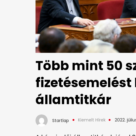
Több mint 50 s
fizetésemelést 
államtitkár
Kiemelt Hírek
2022. júliu
Startlap