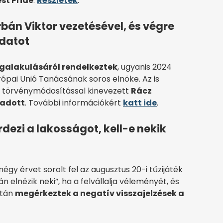
st Pride
.
Részletek
.
bán Viktor vezetésével, és végre
adatot
alakulásáról rendelkeztek
, ugyanis 2024
ópai Unió Tanácsának soros elnöke. Az is
óló törvénymódosítással kinevezett
Rácz
 adott
. További információkért
katt ide
.
ezi a lakosságot, kell-e nekik
 érvet sorolt fel az augusztus 20-i tűzijáték
alán elnézik neki”, ha a felvállalja véleményét, és
ztán
megérkeztek a negatív visszajelzések a