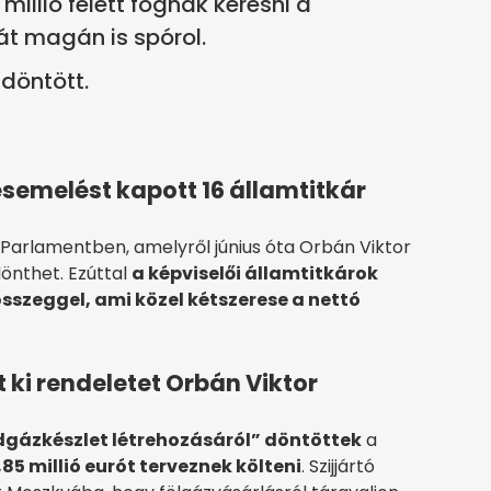
 millió felett fognak keresni a
át magán is spórol.
döntött.
ésemelést kapott 16 államtitkár
Parlamentben, amelyről június óta Orbán Viktor
dönthet. Ezúttal
a képviselői államtitkárok
szeggel, ami közel kétszerese a nettó
 ki rendeletet Orbán Viktor
dgázkészlet létrehozásáról” döntöttek
a
,85 millió eurót terveznek költeni
. Szijjártó