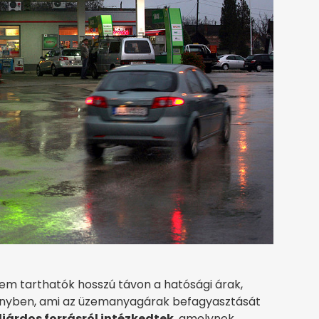
em tarthatók hosszú távon a hatósági árak,
lönyben, ami az üzemanyagárak befagyasztását
liárdos forrásról intézkedtek
, amelynek