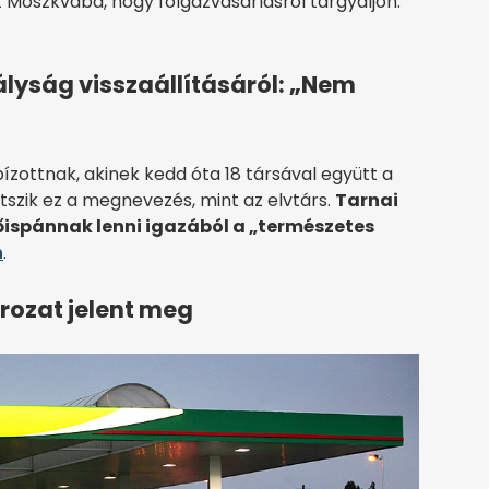
 Moszkvába, hogy fölgázvásárlásról tárgyaljon.
ályság visszaállításáról: „Nem
ottnak, akinek kedd óta 18 társával együtt a
etszik ez a megnevezés, mint az elvtárs.
Tarnai
főispánnak lenni igazából a „természetes
n
.
rozat jelent meg