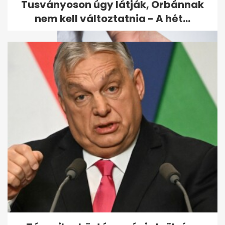
a...
Tusványoson úgy látják, Orbánnak
nem kell változtatnia - A hét...
5 rejtett porfogó a lakásban,
ami miatt gyakrabban kell
takarítanod