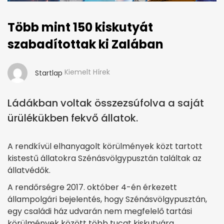
Több mint 150 kiskutyát
szabadítottak ki Zalában
Kiemelt Hírek
Startlap
Ládákban voltak összezsúfolva a saját
ürülékükben fekvő állatok.
A rendkívül elhanyagolt körülmények közt tartott
kistestű állatokra Szénásvölgypusztán találtak az
állatvédők.
A rendőrségre 2017. október 4-én érkezett
állampolgári bejelentés, hogy Szénásvölgypusztán,
egy családi ház udvarán nem megfelelő tartási
körülmények között több tucat kiskutyára