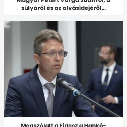
súlyáról és az alvásidejéről...
Megszólalt a Fidesz a Hankó-