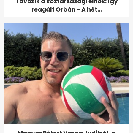
Távozik a köztársasági elnök: így
reagált Orbán - A hét...
Magyar Pétert Varga Juditról, a