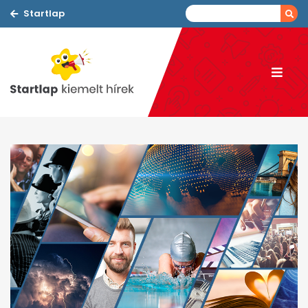
Startlap