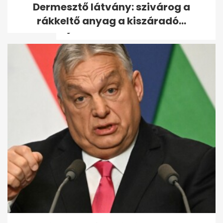
Dermesztő látvány: szivárog a
kormány - kormányzati
rákkeltő anyag a kiszáradó...
tájékoztató...
Szombattól olcsóbb lehet a
tankolás: csökken a benzin és