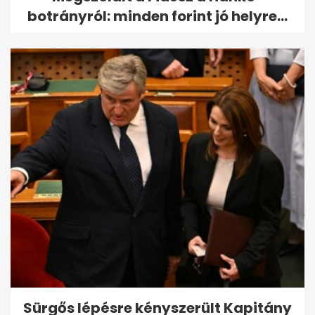
botrányról: minden forint jó helyre...
Sürgős lépésre kényszerült Kapitány