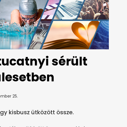
tucatnyi sérült
alesetben
ember 25.
gy kisbusz ütközött össze.