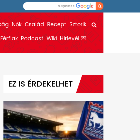
ság
Nők
Család
Recept
Sztorik
Férfiak
Podcast
Wiki
Hírlevél 💌
EZ IS ÉRDEKELHET