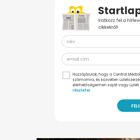
Iratkozz fel a hírl
cikkekről!
Hozzájárulok, hogy a Central Médiacs
számomra, és közvetlen üzletszerz
elérhetőségeimen saját vagy üzleti 
részletei