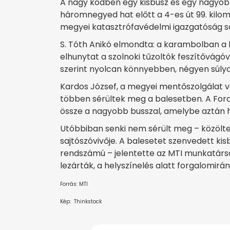
A nagy ködben egy kisbusz és egy nagyob
háromnegyed hat előtt a 4-es út 99. kilomé
megyei katasztrófavédelmi igazgatóság sa
S. Tóth Anikó elmondta: a karambolban a 
elhunytat a szolnoki tűzoltók feszítővágóv
szerint nyolcan könnyebben, négyen súly
Kardos József, a megyei mentőszolgálat v
többen sérültek meg a balesetben. A Ford 
össze a nagyobb busszal, amelybe aztán 
Utóbbiban senki nem sérült meg – közölte
sajtószóvivője. A balesetet szenvedett k
rendszámú – jelentette az MTI munkatársa 
lezárták, a helyszínelés alatt forgalomirán
Forrás: MTI
Kép: Thinkstock