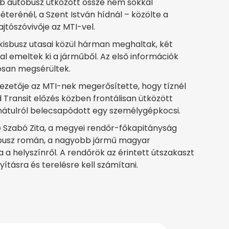
b autóbusz ütközött össze nem sokkal
terénél, a Szent István hídnál – közölte a
jtószóvivője az MTI-vel.
kisbusz utasai közül hárman meghaltak, két
al emeltek ki a járműből. Az első információk
osan megsérültek.
ezetője az MTI-nek megerősítette, hogy tíznél
Transit előzés közben frontálisan ütközött
hátulról belecsapódott egy személygépkocsi.
 Szabó Zita, a megyei rendőr-főkapitányság
isbusz román, a nagyobb jármű magyar
a helyszínről. A rendőrök az érintett útszakaszt
yításra és terelésre kell számítani.