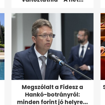
Megszólalt a Fidesz a
Hankó-botrányról:
minden forint jó helyre...