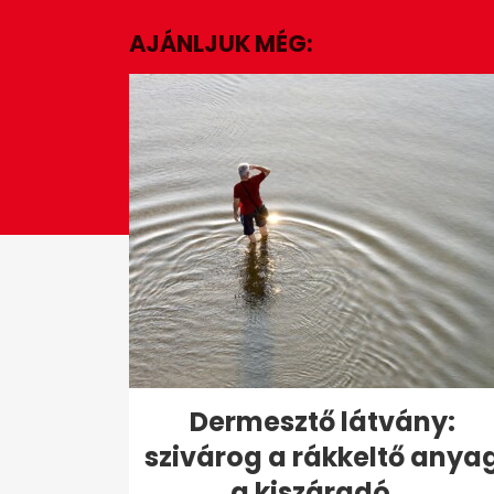
1
minute,
AJÁNLJUK MÉG:
5
seconds
Volume
0%
Dermesztő látvány:
szivárog a rákkeltő anya
a kiszáradó...