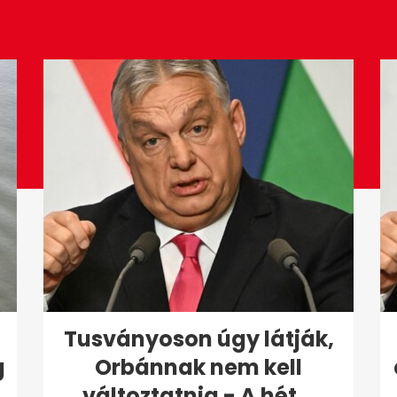
Tusványoson úgy látják,
g
Orbánnak nem kell
változtatnia - A hét...