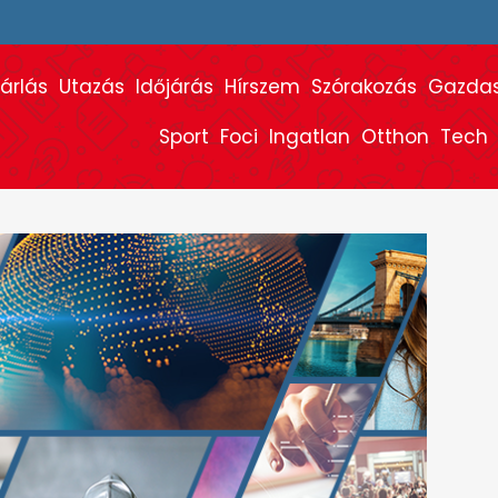
árlás
Utazás
Időjárás
Hírszem
Szórakozás
Gazda
Sport
Foci
Ingatlan
Otthon
Tech