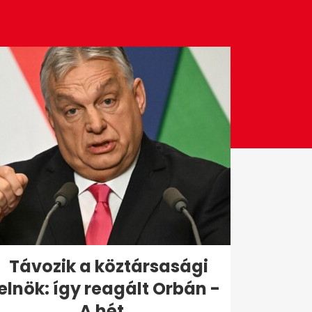
Távozik a köztársasági
elnök: így reagált Orbán -
A hét...