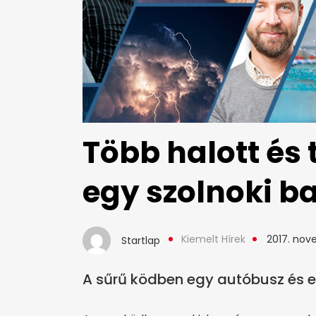
Több halott és 
egy szolnoki b
Kiemelt Hírek
2017. nov
Startlap
A sűrű ködben egy autóbusz és e