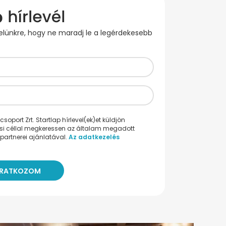
evelünkre, hogy ne maradj le a legérdekesebb
oport Zrt. Startlap hírlevel(ek)et küldjön
ési céllal megkeressen az általam megadott
partnerei ajánlatával.
Az adatkezelés