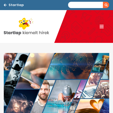
Startlap