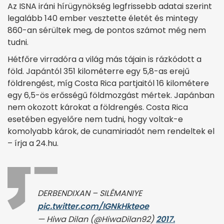
Az ISNA iráni hírügynökség legfrissebb adatai szerint
legalább 140 ember vesztette életét és mintegy
860-an sérültek meg, de pontos számot még nem
tudni.
Hétfőre virradóra a világ más tájain is rázkódott a
föld. Japántól 351 kilométerre egy 5,8-as erejű
földrengést, míg Costa Rica partjaitól 16 kilométere
egy 6,5-ös erősségű földmozgást mértek. Japánban
nem okozott károkat a földrengés. Costa Rica
esetében egyelőre nem tudni, hogy voltak-e
komolyabb károk, de cunamiriadót nem rendeltek el
– írja a 24.hu.
DERBENDIXAN – SILÊMANIYE
pic.twitter.com/IGNkHkteoe
— Hiwa Dilan (@HiwaDilan92)
2017.