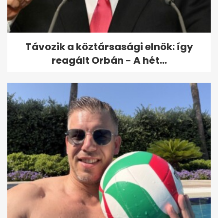
stratégia készül, szakítás az...
Távozik a köztársasági elnök: így
reagált Orbán - A hét...