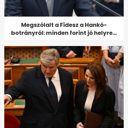
Megszólalt a Fidesz a Hankó-
botrányról: minden forint jó helyre...