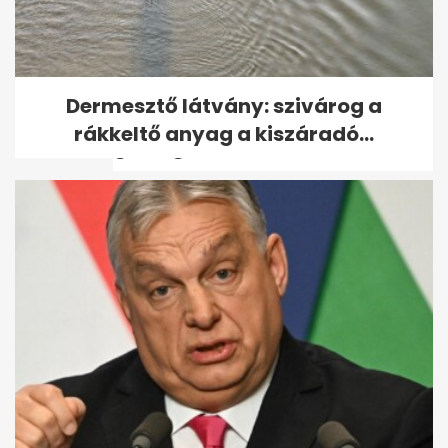
Kínai kutatók új térképen
Dermesztő látvány: szivárog a
mutatják meg a Hold
rákkeltő anyag a kiszáradó...
geológiai...