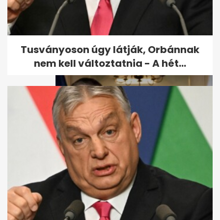
2,8-as földrengést mértek
Romániában, Gătaia
közelében
Tusványoson úgy látják, Orbánnak
nem kell változtatnia - A hét...
Feledy Botond: új külügyi