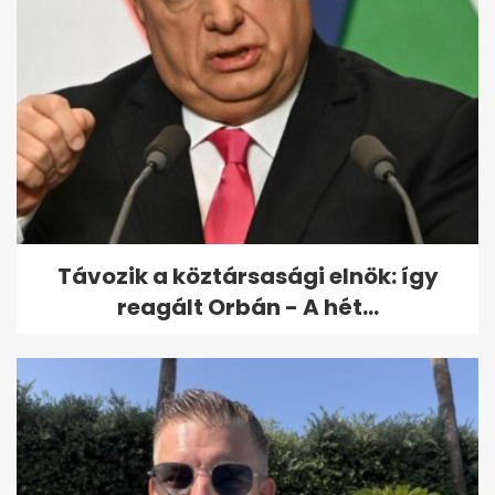
Sport és vashiány: mi az
összefüggés közöttük?
Távozik a köztársasági elnök: így
reagált Orbán - A hét...