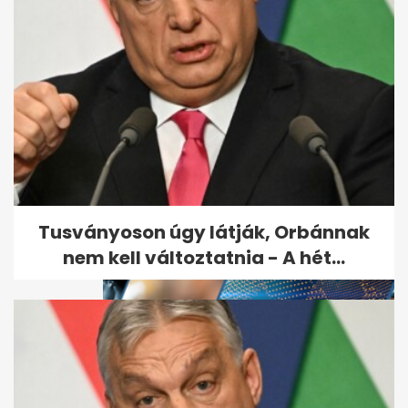
Rosszul alszol? A kutatások
szerint egy bizonyos típusú...
Tusványoson úgy látják, Orbánnak
nem kell változtatnia - A hét...