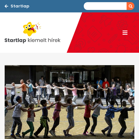
Startlap