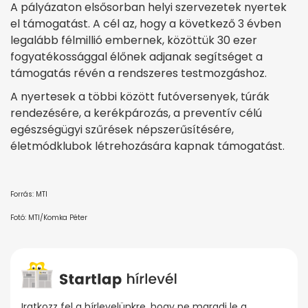
A pályázaton elsősorban helyi szervezetek nyertek
el támogatást. A cél az, hogy a következő 3 évben
legalább félmillió embernek, közöttük 30 ezer
fogyatékossággal élőnek adjanak segítséget a
támogatás révén a rendszeres testmozgáshoz.
A nyertesek a többi között futóversenyek, túrák
rendezésére, a kerékpározás, a preventív célú
egészségügyi szűrések népszerűsítésére,
életmódklubok létrehozására kapnak támogatást.
Forrás: MTI
Fotó: MTI/Komka Péter
Iratkozz fel a hírlevelünkre, hogy ne maradj le a