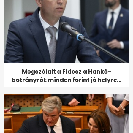
Megszólalt a Fidesz a Hankó-
botrányról: minden forint jó helyre...