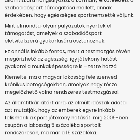
államtitkára hangsúlyozta: a kormány elkötelezett a
szabadidősport támogatása mellett, annak
érdekében, hogy egészséges sportnemzetté váljunk.
Mint elmondta, olyan pályázatok nyertek el
támogatást, amelyek a szabadidősport
életvitelszerű gyakorlására ösztönöznek.
Ez annál is inkább fontos, mert a testmozgás révén
megőrizhető az egészség, így jótékony hatást
gyakorol a munkaképességre is – tette hozzá.
Kiemelte: ma a magyar lakosság fele szenved
krónikus betegségekben, amelyek nagy része
megelőzhető volna rendszeres testmozgással.
Az államtitkár kitért arra, az elmúlt időszak adatai
azt mutatják, hogy az emberek egyre inkább
felismerik a sport jótékony hatását: míg 2009-ben
csupán a lakosság 5 százaléka sportolt
rendszeresen, ma már a 15 százaléka.