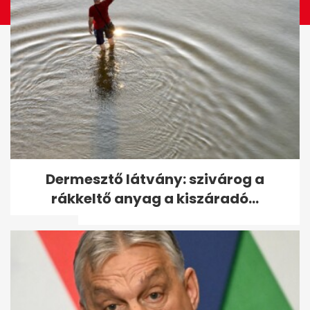
Nem a séta, nem a biciklizés:
Dermesztő látvány: szivárog a
ezt a mozgást ajánlják az
rákkeltő anyag a kiszáradó...
orvosok...