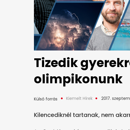
Tizedik gyerekr
olimpikonunk
Kiemelt Hírek
2017. szeptem
Külső forrás
Kilencediknél tartanak, nem akarn