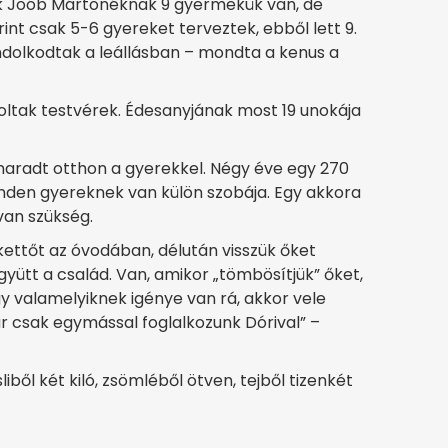
ok Joób Mártonéknak 9 gyermekük van, de
nt csak 5-6 gyereket terveztek, ebből lett 9.
ndolkodtak a leállásban – mondta a kenus a
ltak testvérek. Édesanyjának most 19 unokája
 maradt otthon a gyerekkel. Négy éve egy 270
nden gyereknek van külön szobája. Egy akkora
an szükség.
 kettőt az óvodában, délután visszük őket
gyütt a család. Van, amikor „tömbösítjük” őket,
ogy valamelyiknek igénye van rá, akkor vele
ár csak egymással foglalkozunk Dórival” –
ből két kiló, zsömléből ötven, tejből tizenkét