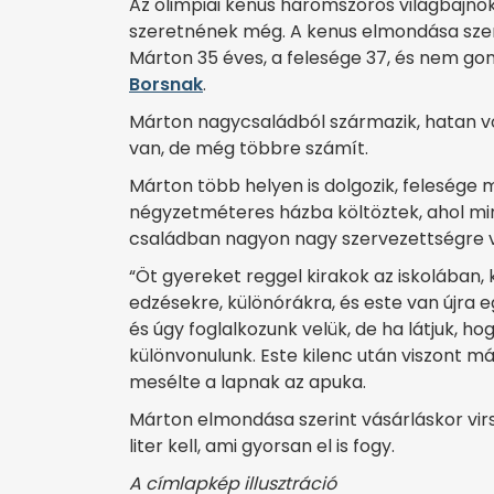
Az olimpiai kenus háromszoros világbajn
szeretnének még. A kenus elmondása szeri
Márton 35 éves, a felesége 37, és nem go
Borsnak
.
Márton nagycsaládból származik, hatan vo
van, de még többre számít.
Márton több helyen is dolgozik, felesége
négyzetméteres házba költöztek, ahol mi
családban nagyon nagy szervezettségre v
“Öt gyereket reggel kirakok az iskolában,
edzésekre, különórákra, és este van újra e
és úgy foglalkozunk velük, de ha látjuk, h
különvonulunk. Este kilenc után viszont m
mesélte a lapnak az apuka.
Márton elmondása szerint vásárláskor virsli
liter kell, ami gyorsan el is fogy.
A címlapkép illusztráció