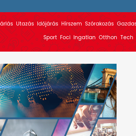
árlás
Utazás
Időjárás
Hírszem
Szórakozás
Gazda
Sport
Foci
Ingatlan
Otthon
Tech