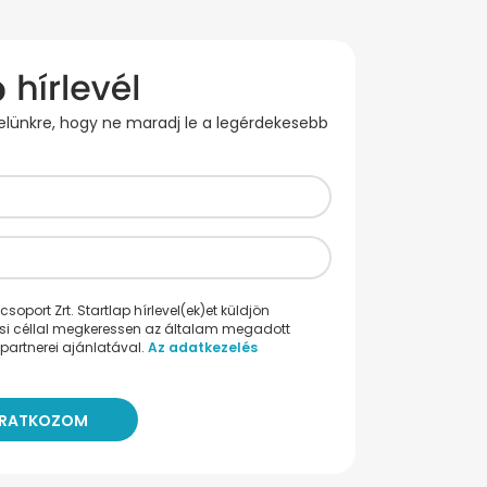
evelünkre, hogy ne maradj le a legérdekesebb
oport Zrt. Startlap hírlevel(ek)et küldjön
ési céllal megkeressen az általam megadott
partnerei ajánlatával.
Az adatkezelés