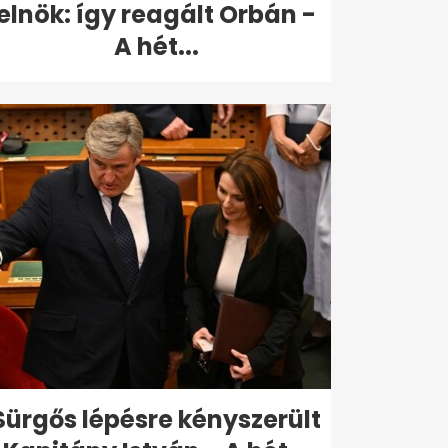
elnök: így reagált Orbán -
A hét...
Sürgős lépésre kényszerült