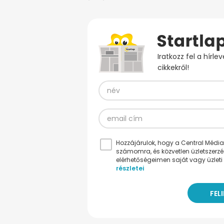
Iratkozz fel a hírl
cikkekről!
Hozzájárulok, hogy a Central Médiacs
számomra, és közvetlen üzletszerz
elérhetőségeimen saját vagy üzleti 
részletei