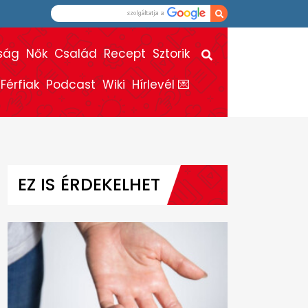
ság
Nők
Család
Recept
Sztorik
Férfiak
Podcast
Wiki
Hírlevél 💌
EZ IS ÉRDEKELHET