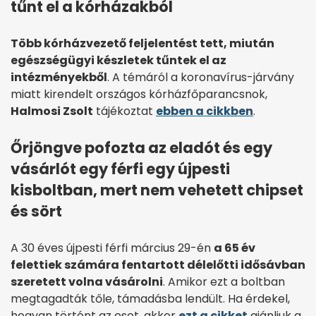
tűnt el a kórházakból
Több kórházvezető feljelentést tett, miután
egészségügyi készletek tűntek el az
intézményekből
. A témáról a koronavírus-járvány
miatt kirendelt országos kórházfőparancsnok,
Halmosi Zsolt
tájékoztat
ebben a cikkben
.
Őrjöngve pofozta az eladót és egy
vásárlót egy férfi egy újpesti
kisboltban, mert nem vehetett chipset
és sört
A 30 éves újpesti férfi március 29-én
a 65 év
felettiek számára fentartott délelőtti idősávban
szeretett volna vásárolni
. Amikor ezt a boltban
megtagadták tőle, támadásba lendült. Ha érdekel,
hogyan történt az eset, akkor
ezt a cikket
ajánljuk a