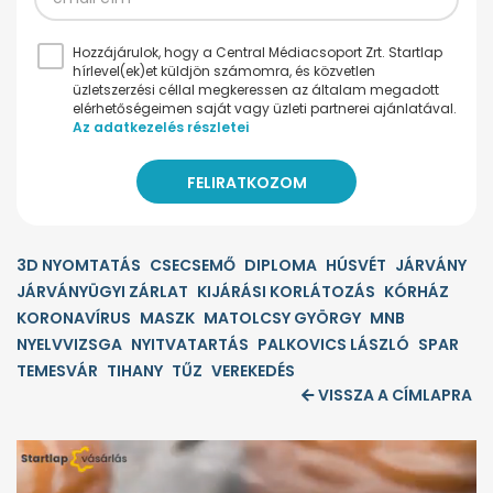
Hozzájárulok, hogy a Central Médiacsoport Zrt. Startlap
hírlevel(ek)et küldjön számomra, és közvetlen
üzletszerzési céllal megkeressen az általam megadott
elérhetőségeimen saját vagy üzleti partnerei ajánlatával.
Az adatkezelés részletei
3D NYOMTATÁS
CSECSEMŐ
DIPLOMA
HÚSVÉT
JÁRVÁNY
JÁRVÁNYÜGYI ZÁRLAT
KIJÁRÁSI KORLÁTOZÁS
KÓRHÁZ
KORONAVÍRUS
MASZK
MATOLCSY GYÖRGY
MNB
NYELVVIZSGA
NYITVATARTÁS
PALKOVICS LÁSZLÓ
SPAR
TEMESVÁR
TIHANY
TŰZ
VEREKEDÉS
VISSZA A CÍMLAPRA