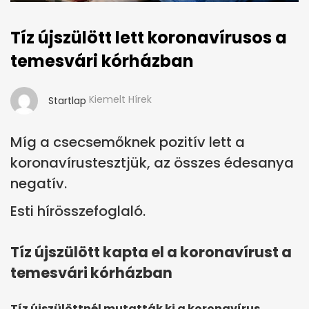
Tíz újszülött lett koronavírusos a
temesvári kórházban
Kiemelt Hírek
Startlap
Míg a csecsemőknek pozitív lett a
koronavírustesztjük, az összes édesanya
negatív.
Esti hírösszefoglaló.
Tíz újszülött kapta el a koronavírust a
temesvári kórházban
Tíz újszülöttnél mutatták ki a koronavírus