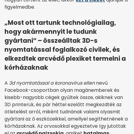
figyelmedbe.
„Most ott tartunk technológiailag,
hogy akármennyit le tudunk
gyártani” – összeálltak 3D-s
nyomtatással foglalkozó civilek, és
elkezdtek arcvédő plexiket termelni a
kórházaknak
A
3d nyomtatással a koronavírus ellen
nevű
Facebook-csoportban olyan magánemberek és
kisebb-nagyobb cégek gyűltek össze, akiknek van
3D printerük, és pár héttel ezelőtt megkezdték az
ötletelést arról, miként tudnának valami olyasmit
gyártani az ő eszközeikkel, amellyel segíthetnének a
kórházaknak. Az orvosokkal egyeztetve így jutottak
el az
arcvédő pajzsokig
, amiket
hatalmas