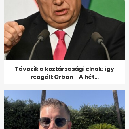
Itt a rendelet: változás jön a
kórházakban januártól - A
hét...
Távozik a köztársasági elnök: így
reagált Orbán - A hét...