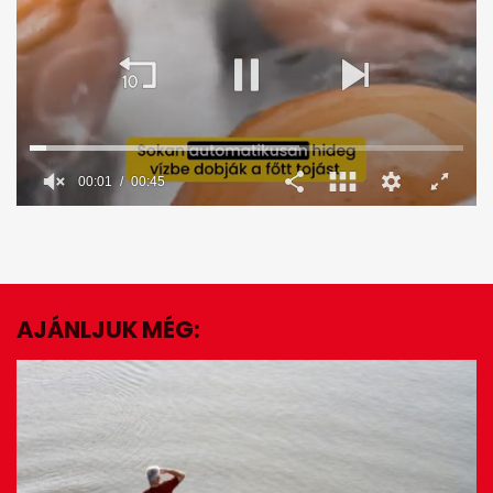
0
seconds
of
45
seconds
AJÁNLJUK MÉG:
EZ IS ÉRDEKELHET