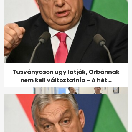
Takács Péter teljesen mást
állított, mint az utólag...
Tusványoson úgy látják, Orbánnak
nem kell változtatnia - A hét...