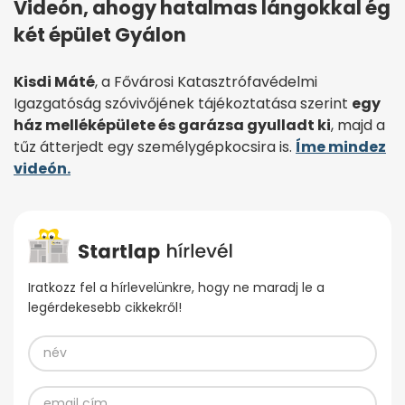
Videón, ahogy hatalmas lángokkal ég
két épület Gyálon
Kisdi Máté
, a Fővárosi Katasztrófavédelmi
Igazgatóság szóvivőjének tájékoztatása szerint
egy
ház melléképülete és garázsa gyulladt ki
, majd a
tűz átterjedt egy személygépkocsira is.
Íme mindez
videón.
Iratkozz fel a hírlevelünkre, hogy ne maradj le a
legérdekesebb cikkekről!