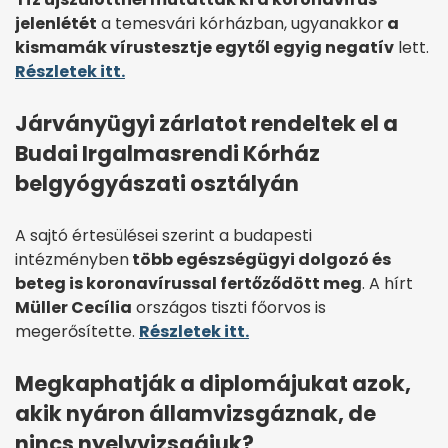
jelenlétét
a temesvári kórházban, ugyanakkor
a
kismamák vírustesztje egytől egyig negatív
lett.
Részletek itt.
Járványügyi zárlatot rendeltek el a
Budai Irgalmasrendi Kórház
belgyógyászati osztályán
A sajtó értesülései szerint a budapesti
intézményben
több egészségügyi dolgozó és
beteg is koronavírussal fertőződött meg
. A hírt
Müller Cecília
országos tiszti főorvos is
megerősítette.
Részletek itt.
Megkaphatják a diplomájukat azok,
akik nyáron államvizsgáznak, de
nincs nyelvvizsgájuk?