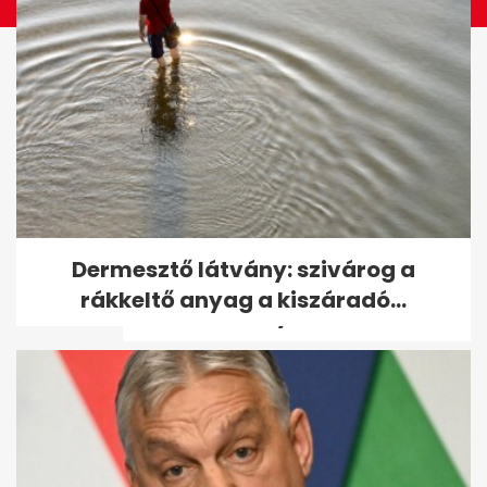
Sok ülés, sok finomság, kevés
Dermesztő látvány: szivárog a
mozgás: nem várt
rákkeltő anyag a kiszáradó...
következmények