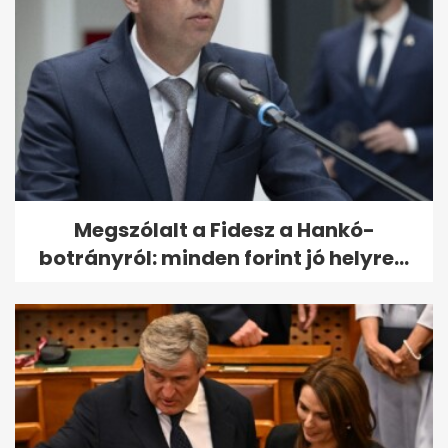
Megszólalt a Fidesz a Hankó-
botrányról: minden forint jó helyre...