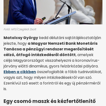
Fotó: MTI/Czeglédi Zsolt
Matolcsy György
kedd délutáni sajtótájékoztatóján
jelezte, hogy
a Magyar Nemzeti Bank Monetáris
Tanácsa a pénzügyi rendszer megerősítését
célzó, átfogó intézkedésről döntött
, amelyek
célja Magyarországot visszahelyezni a koronavírus-
járvány előtti dinamikus, gyors felzárkózási pályára.
Ebben a cikkben
összefoglalták a főbb tudnivalókat,
vagyis azt, hogy milyen intézkedésekről van szó.
Ezenkívül szó esett a forintról és egy új pénzérméről
is.
Egy csomó maszk és kézfertőtlenítő