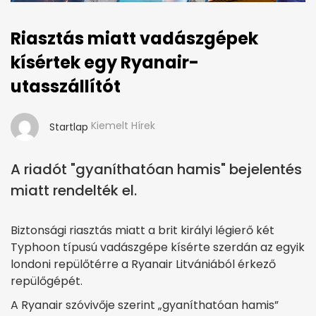
Riasztás miatt vadászgépek
kísértek egy Ryanair-
utasszállítót
Kiemelt Hírek
Startlap
A riadót "gyaníthatóan hamis" bejelentés
miatt rendelték el.
Biztonsági riasztás miatt a brit királyi légierő két
Typhoon típusú vadászgépe kísérte szerdán az egyik
londoni repülőtérre a Ryanair Litvániából érkező
repülőgépét.
A Ryanair szóvivője szerint „gyaníthatóan hamis”