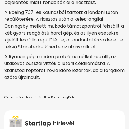
bejelentés miatt rendelték el a riasztást.
A Boeing 737-es Kaunasból tartott a londoni Luton
repülőterére. A riasztás után a kelet-angliai
Coningsby mellett működő támaszpontról felszállt a
két gyors reagálású harci gép, és az ilyen esetekre
kijelölt leszálló repülőtérre, a Londontól északkeletre
fekvő Stanstedre kísérte az utasszállítót.
A Ryanair gép minden probléma nélkül leszállt, az
utasokat busszal vitték a lutoni célállomásra. A
Stansted repteret rövid időre lezárták, de a forgalom
azóta újraindult.
Címlapfotó – illusztráció: MTI – Bodnár Boglárka