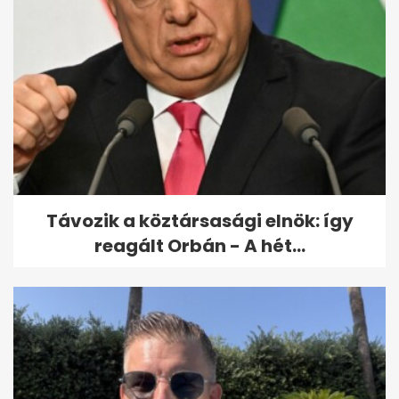
Taraba: több dunai víz
vízhiányt okozna
Szlovákiában
Távozik a köztársasági elnök: így
reagált Orbán - A hét...