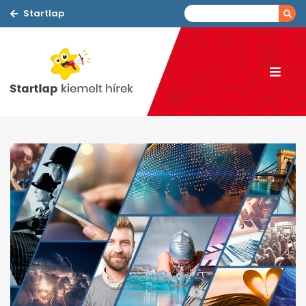
Startlap