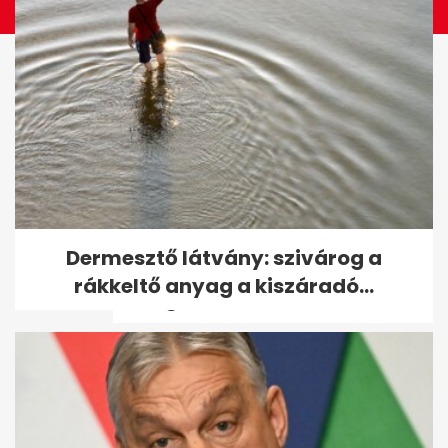
Rekordhőség szerdán:
Dermesztő látvány: szivárog a
országos és budapesti
rákkeltő anyag a kiszáradó...
melegcsúcsok dőltek...