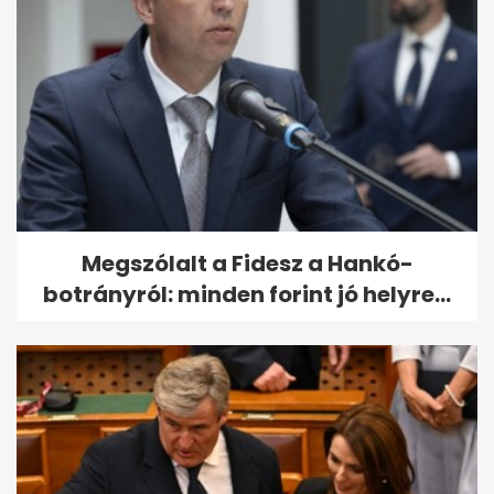
Megszólalt a Fidesz a Hankó-
botrányról: minden forint jó helyre...