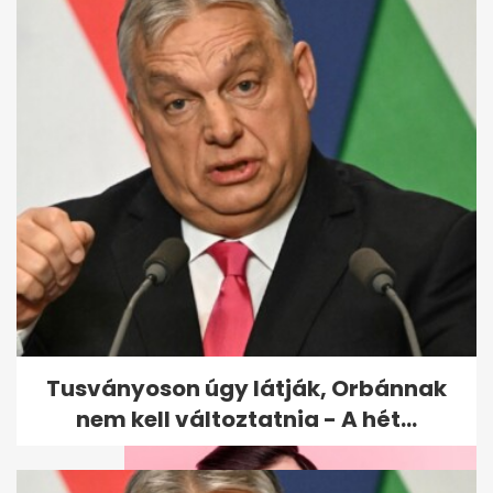
Retró kvíz gyerekkorod
kedvenc meséivel - Ha
meglesz a 6 pont,...
Tusványoson úgy látják, Orbánnak
nem kell változtatnia - A hét...