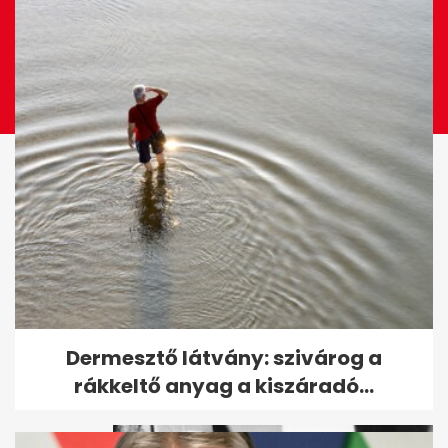
Kvíz: hány filmet ismersz fel a
Dermesztő látvány: szivárog a
gyerekrajzok alapján?
rákkeltő anyag a kiszáradó...