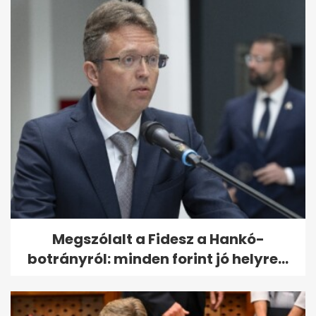
Megszólalt a Fidesz a Hankó-
botrányról: minden forint jó helyre...