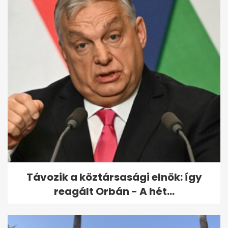
Észbontó kvíz: a 10/10 csak
keveseknek sikerül, sokan a
hatodik...
Távozik a köztársasági elnök: így
reagált Orbán - A hét...