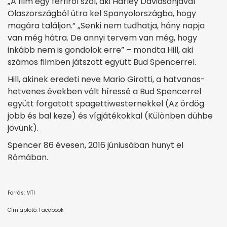
„A film egy férfiról szól, aki Harley Davidsonjával
Olaszországból útra kel Spanyolországba, hogy
magára találjon.” „Senki nem tudhatja, hány napja
van még hátra. De annyi tervem van még, hogy
inkább nem is gondolok erre” – mondta Hill, aki
számos filmben játszott együtt Bud Spencerrel.
Hill, akinek eredeti neve Mario Girotti, a hatvanas-
hetvenes években vált híressé a Bud Spencerrel
együtt forgatott spagettiwesternekkel (Az ördög
jobb és bal keze) és vígjátékokkal (Különben dühbe
jövünk).
Spencer 86 évesen, 2016 júniusában hunyt el
Rómában.
Forrás: MTI
Címlapfotó: Facebook