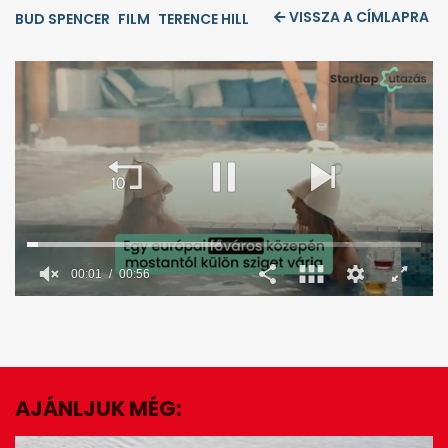
VISSZA A CÍMLAPRA
BUD SPENCER
FILM
TERENCE HILL
00:02
00:56
0
seconds
of
56
seconds
AJÁNLJUK MÉG:
EZ IS ÉRDEKELHET