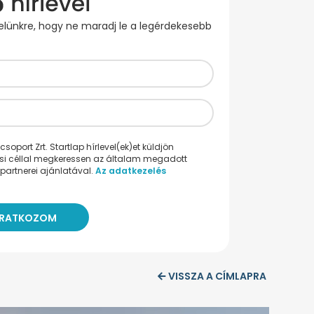
evelünkre, hogy ne maradj le a legérdekesebb
oport Zrt. Startlap hírlevel(ek)et küldjön
ési céllal megkeressen az általam megadott
partnerei ajánlatával.
Az adatkezelés
VISSZA A CÍMLAPRA