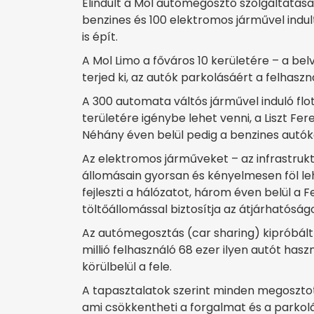
Elindult a Mol autómegosztó szolgáltatás
benzines és 100 elektromos járművel indul
is épít.
A Mol Limo a főváros 10 kerületére – a be
terjed ki, az autók parkolásáért a felhaszn
A 300 automata váltós járművel induló flo
területére igénybe lehet venni, a Liszt Fe
Néhány éven belül pedig a benzines autóka
Az elektromos járműveket – az infrastruk
állomásain gyorsan és kényelmesen föl leh
fejleszti a hálózatot, három éven belül a F
töltőállomással biztosítja az átjárhatós
Az autómegosztás (car sharing) kipróbál
millió felhasználó 68 ezer ilyen autót has
körülbelül a fele.
A tapasztalatok szerint minden megosztot
ami csökkentheti a forgalmat és a parkolá