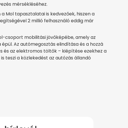
nyezés mérsékléséhez.
 Mol tapasztalatai is kedvezőek, hiszen a
egítségével 2 millió felhasználó eddig már
ol-csoport mobilitási jövőképébe, amely az
 épül. Az autómegosztás elindítása és a hozzá
és és az elektromos töltők – kiépítése ezekhez a
is teszi a közlekedést az autózás állandó