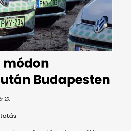
ta módon
zután Budapesten
ár 25.
tatás.