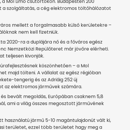
a, a Mol Limo csütörtökön. Budapesten 200
t a szolgáltatás, a cég elektromos töltőhálózatot
lváros mellett a forgalmasabb külső kerületekre –
álóknak nem kell fizetniük.
tta 2020-ra a duplájára nő és a főváros egész
renc Nemzetközi Repülőteret már jövőre elérheti.
t teljesen kivonják.
túrafejlesztésnek köszönhetően – a Mol
et majd tölteni. A vállalat az egész régióban
ekete-tengerig és az Adriáig 252 új
ágot az elektromos járművek számára.
t és bevált megoldás, Európában csaknem 5,8
znál, ami a világ összes megosztott járművének
t használatú jármű 5-10 magántulajdonút vált ki,
si területet, ezzel több területet hagy meg a