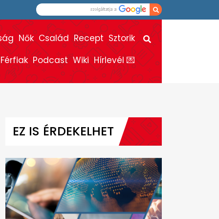
ság
Nők
Család
Recept
Sztorik
Férfiak
Podcast
Wiki
Hírlevél 💌
EZ IS ÉRDEKELHET