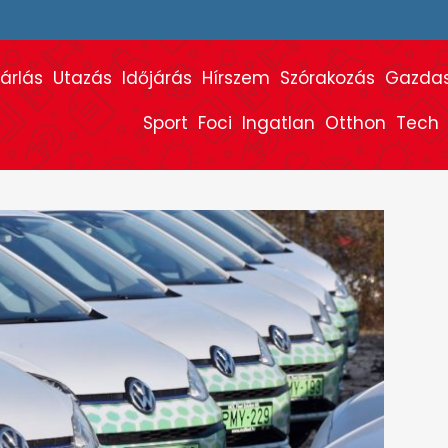
árlás
Utazás
Időjárás
Hírszem
Szórakozás
Gazda
Sport
Foci
Ingatlan
Otthon
Tech