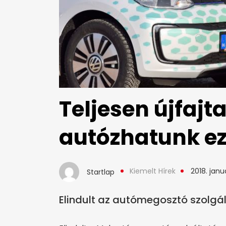
Teljesen újfaj
autózhatunk e
Kiemelt Hírek
2018. janu
Startlap
Elindult az autómegosztó szolgál