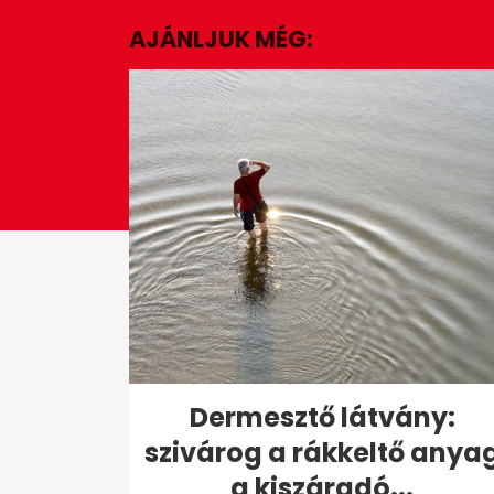
minute,
AJÁNLJUK MÉG:
6
seconds
Volume
0%
Dermesztő látvány:
szivárog a rákkeltő anya
a kiszáradó...