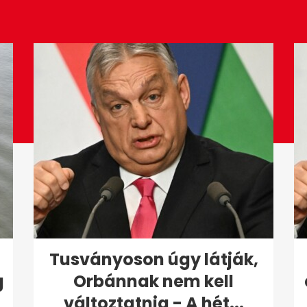
Tusványoson úgy látják,
g
Orbánnak nem kell
változtatnia - A hét...