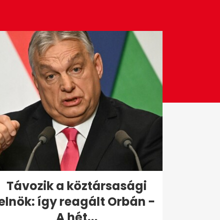
Távozik a köztársasági
elnök: így reagált Orbán -
A hét...