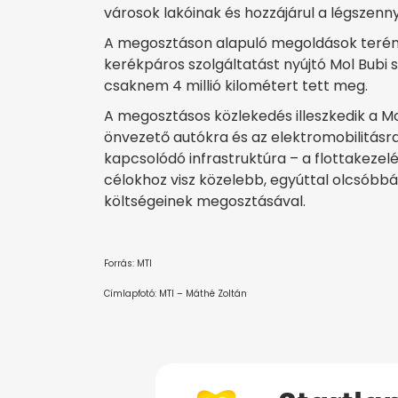
városok lakóinak és hozzájárul a légszen
A megosztáson alapuló megoldások terén a
kerékpáros szolgáltatást nyújtó Mol Bubi s
csaknem 4 millió kilométert tett meg.
A megosztásos közlekedés illeszkedik a M
önvezető autókra és az elektromobilitásra
kapcsolódó infrastruktúra – a flottakezel
célokhoz visz közelebb, egyúttal olcsóbbá 
költségeinek megosztásával.
Forrás: MTI
Címlapfotó: MTI – Máthé Zoltán