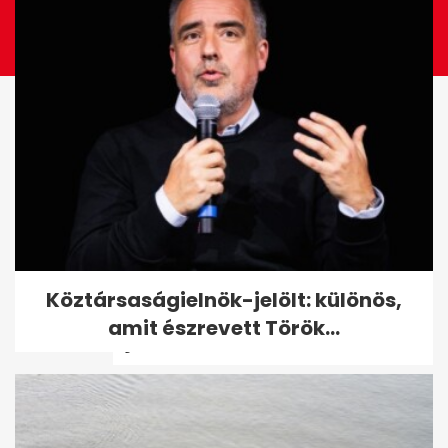
A Pagani csavarjai is
Köztársaságielnök-jelölt: különös,
drágábbak lehetnek, mint egy
amit észrevett Török...
új Porsche 911