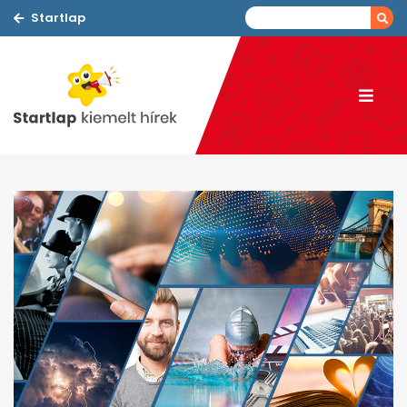
Startlap