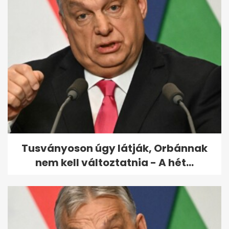
72 óra Montenegróban: Kotori-
öböl és ikonikus tengerpart 3
nap...
Tusványoson úgy látják, Orbánnak
nem kell változtatnia - A hét...