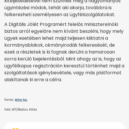
kiteljesedésével nem szűnnek meg a hagyományos
ügyintézési módok, tehát aki akarja, továbbra is
felkeresheti személyesen az ügyfélszolgálatokat.
A Digitális Jólét Programért felelős miniszterelnöki
biztos arról egyelőre nem kívánt beszélni, hogy mely
ügyek esetében lehet majd teljesen kiiktatni a
kormányablakok, okmányirodák felkeresését, de
ezek a részletek is ki fognak derülni a hamarosan
sorra kerülő bejelentésből. Mint ahogy az is, hogy az
ügyfélkapus regisztráción keresztül történhet majd a
szolgáltatások igénybevétele, vagy más platformot
alakítanak ki erre a célra.
Forrás:
Mfor.hu
Fotó: MTI/Balázs Attila