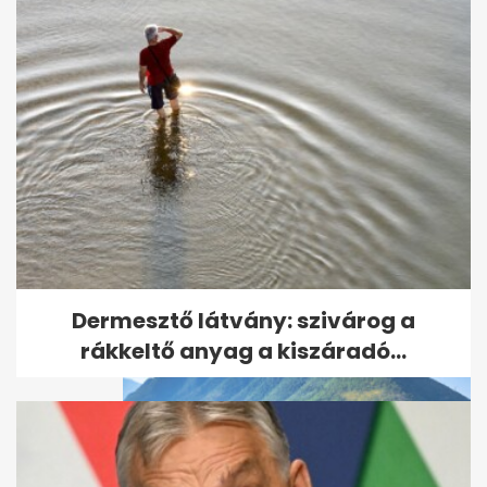
Tanulmány: az A
vércsoportnál magasabb
lehet a korai sztrók...
Dermesztő látvány: szivárog a
rákkeltő anyag a kiszáradó...