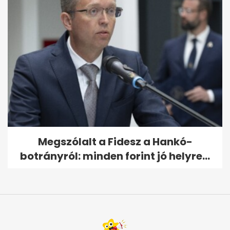
Megszólalt a Fidesz a Hankó-
botrányról: minden forint jó helyre...