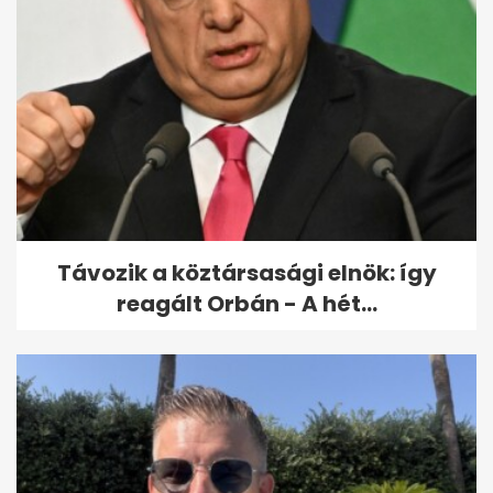
Ezért lesz Magyarország két
napig Európa fókuszában
Távozik a köztársasági elnök: így
reagált Orbán - A hét...