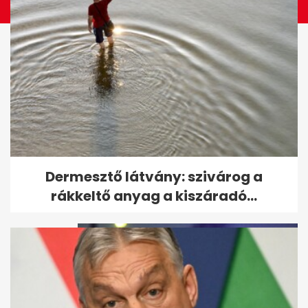
Robbanás után hatalmas tűz a
Dermesztő látvány: szivárog a
Soroksári úton
rákkeltő anyag a kiszáradó...