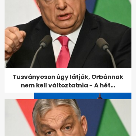
Megölték az amerikai nőt, aki
eltűnt a bulinegyedben
Tusványoson úgy látják, Orbánnak
nem kell változtatnia - A hét...