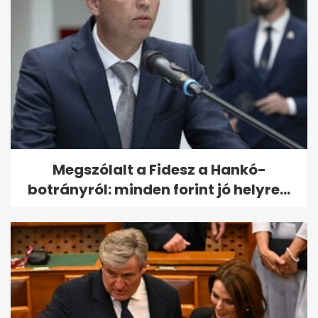
Megszólalt a Fidesz a Hankó-
botrányról: minden forint jó helyre...