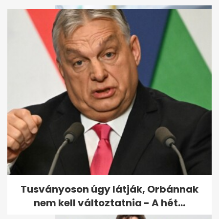
Magyarok millióit érintette:
ezért nem lehetett kiváltani
az...
Tusványoson úgy látják, Orbánnak
nem kell változtatnia - A hét...