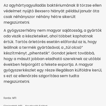
Az agyhártyagyulladás baktériumának B törzse ellen
védelmet nyújtó Bexsero hiányát például január óta
csak néhányszor néhány hétre sikerült
megszüntetni.
A gyógyszerhiány nem magyar sajátosság, a gyártók
oda viszik a készleteiket, ahol többet kaphatnak
értük. Tartós árletörés esetén előfordul az is, hogy
leállnak a termék gyártásával, a „túl olcsó”
készítményt „pihentetik”. Gondot jelent továbbá,
hogy a másutt jobban eladható szereknek az utóbbi
években felpörgött a fekete exportja. A magyar
gyógyszerkészlet egy része illegálisan külföldre kerül,
s ezt az ellenőrzés szigorítása sem tudta
megszüntetni.
Forrás: MTI