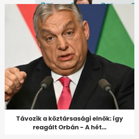
Augusztus 1-re áll össze Müller
Cecília új hivatala
Távozik a köztársasági elnök: így
reagált Orbán - A hét...