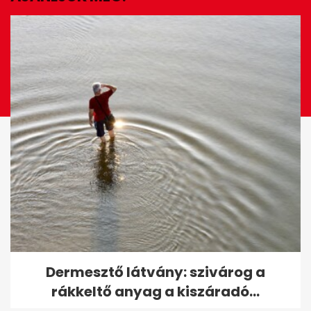
EZ IS ÉRDEKELHET
Orrspray-kisokos: mikor
Dermesztő látvány: szivárog a
melyiket válaszd?
rákkeltő anyag a kiszáradó...