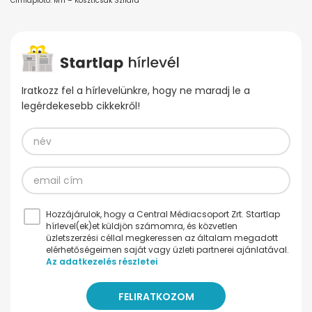
Címlapfotó: MTI – Koszticsák Szilárd
Iratkozz fel a hírlevelünkre, hogy ne maradj le a
legérdekesebb cikkekről!
Hozzájárulok, hogy a Central Médiacsoport Zrt. Startlap
hírlevel(ek)et küldjön számomra, és közvetlen
üzletszerzési céllal megkeressen az általam megadott
elérhetőségeimen saját vagy üzleti partnerei ajánlatával.
Az adatkezelés részletei