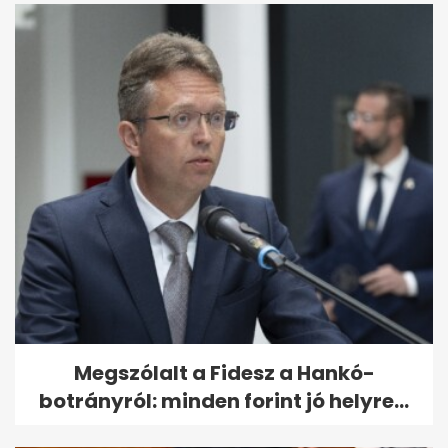
Megszólalt a Fidesz a Hankó-
botrányról: minden forint jó helyre...