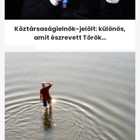
Választás 2026: megjöttek a
Köztársaságielnök-jelölt: különös,
18.30 órás adatok - megdőlt
amit észrevett Török...
a...