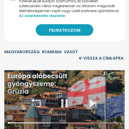
hírlevel(ek)et küldjön számomra, és közvetlen
üzletszerzési céllal megkeressen az általam megadott
elérhetőségeimen saját vagy üzleti partnerei ajánlatával.
Az adatkezelés részletei
MAGYARORSZÁG
ROMÁNIA
VASÚT
VISSZA A CÍMLAPRA