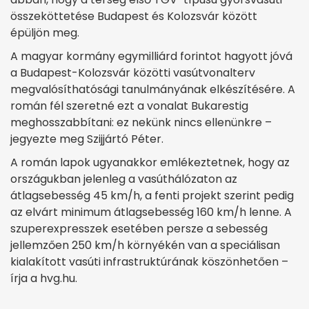
összeköttetése Budapest és Kolozsvár között
épüljön meg.
A magyar kormány egymilliárd forintot hagyott jóvá
a Budapest-Kolozsvár közötti vasútvonalterv
megvalósíthatósági tanulmányának elkészítésére. A
román fél szeretné ezt a vonalat Bukarestig
meghosszabbítani: ez nekünk nincs ellenünkre –
jegyezte meg Szijjártó Péter.
A román lapok ugyanakkor emlékeztetnek, hogy az
országukban jelenleg a vasúthálózaton az
átlagsebesség 45 km/h, a fenti projekt szerint pedig
az elvárt minimum átlagsebesség 160 km/h lenne. A
szuperexpresszek esetében persze a sebesség
jellemzően 250 km/h környékén van a speciálisan
kialakított vasúti infrastruktúrának köszönhetően –
írja a hvg.hu.