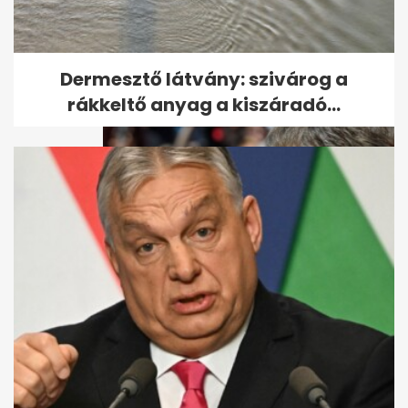
Ritka villámrajt a magyar
autópiacon (x)
Dermesztő látvány: szivárog a
rákkeltő anyag a kiszáradó...
Magyar Székelyföldön
kérdezte fel Orbánt, hogy