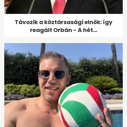
Távozik a köztársasági elnök: így
reagált Orbán - A hét...