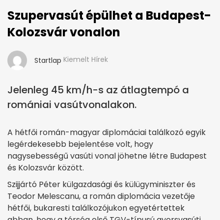
Szupervasút épülhet a Budapest-
Kolozsvár vonalon
Kiemelt Hírek
Startlap
Jelenleg 45 km/h-s az átlagtempó a
romániai vasútvonalakon.
A hétfői román-magyar diplomáciai találkozó egyik
legérdekesebb bejelentése volt, hogy
nagysebességű vasúti vonal jöhetne létre Budapest
és Kolozsvár között.
Szijjártó Péter külgazdasági és külügyminiszter és
Teodor Melescanu, a román diplomácia vezetője
hétfői, bukaresti találkozójukon egyetértettek
abban, hogy a térség első TGV-típusú gyorsvasúti