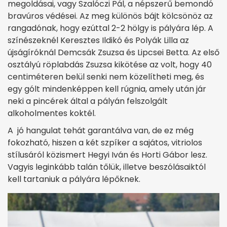
megoldásai, vagy Szalóczi Pál, a népszerű bemondó
bravúros védései. Az meg különös bájt kölcsönöz az
rangadónak, hogy ezúttal 2-2 hölgy is pályára lép. A
színészeknél Keresztes Ildikó és Polyák Lilla az
újságíróknál Demcsák Zsuzsa és Lipcsei Betta. Az első
osztályú röplabdás Zsuzsa kikötése az volt, hogy 40
centiméteren belül senki nem közelítheti meg, és
egy gólt mindenképpen kell rúgnia, amely után jár
neki a pincérek által a pályán felszolgált
alkoholmentes koktél.
A jó hangulat tehát garantálva van, de ez még
fokozható, hiszen a két szpíker a sajátos, vitriolos
stílusáról közismert Hegyi Iván és Horti Gábor lesz.
Vagyis leginkább talán tőlük, illetve beszólásaiktól
kell tartaniuk a pályára lépőknek.