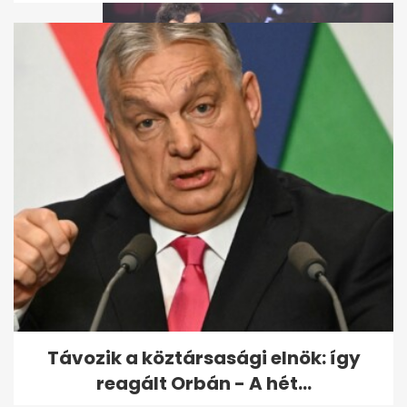
Puskás-Dallos Peti megszólalt
a Kaszás Attilára emlékező...
Távozik a köztársasági elnök: így
reagált Orbán - A hét...