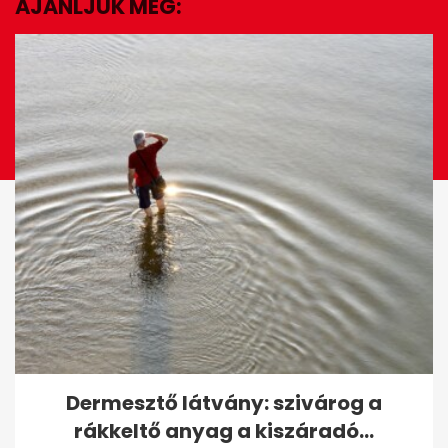
AJÁNLJUK MÉG:
EZ IS ÉRDEKELHET
Szalai Ádám: "Köszönöm a
Dermesztő látvány: szivárog a
rengeteg üzenetet, jól vagyok"
rákkeltő anyag a kiszáradó...