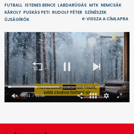
FUTBALL
ISTENES BENCE
LABDARÚGÁS
MTK
NEMCSÁK
KÁROLY
PUSKÁS PETI
RUDOLF PÉTER
SZÍNÉSZEK
VISSZA A CÍMLAPRA
ÚJSÁGÍRÓK
0
seconds
of
1
minute,
4
seconds