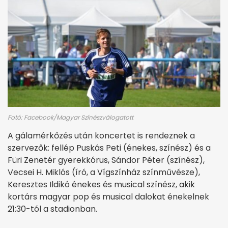
Fotó: Facebook/Magyar Színészválogatott
A gálamérkőzés után koncertet is rendeznek a
szervezők: fellép Puskás Peti (énekes, színész) és a
Füri Zenetér gyerekkórus, Sándor Péter (színész),
Vecsei H. Miklós (író, a Vígszínház színművésze),
Keresztes Ildikó énekes és musical színész, akik
kortárs magyar pop és musical dalokat énekelnek
21:30-tól a stadionban.