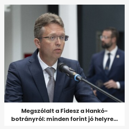
Megszólalt a Fidesz a Hankó-
botrányról: minden forint jó helyre...