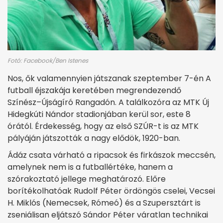
Fotó: Facebook/Ben Istenes
Nos, ők valamennyien játszanak szeptember 7-én A
futball éjszakája keretében megrendezendő
Színész–Újságíró Rangadón. A találkozóra az MTK Új
Hidegkúti Nándor stadionjában kerül sor, este 8
órától. Érdekesség, hogy az első SZÚR-t is az MTK
pályáján játszották a nagy elődök, 1920-ban.
Ádáz csata várható a ripacsok és firkászok meccsén,
amelynek nem is a futballértéke, hanem a
szórakoztató jellege meghatározó. Előre
borítékolhatóak Rudolf Péter ördöngös cselei, Vecsei
H. Miklós (Nemecsek, Rómeó) és a Szupersztárt is
zseniálisan eljátszó Sándor Péter váratlan technikai