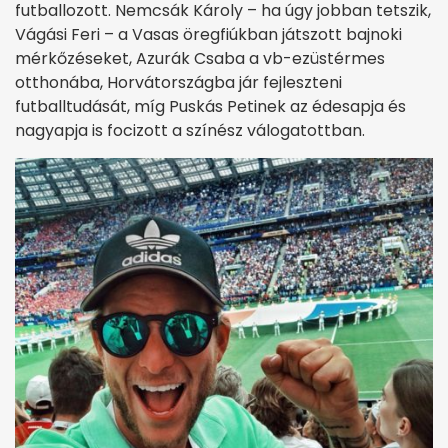
futballozott. Nemcsák Károly – ha úgy jobban tetszik,
Vágási Feri – a Vasas öregfiúkban játszott bajnoki
mérkőzéseket, Azurák Csaba a vb-ezüstérmes
otthonába, Horvátországba jár fejleszteni
futballtudását, míg Puskás Petinek az édesapja és
nagyapja is focizott a színész válogatottban.