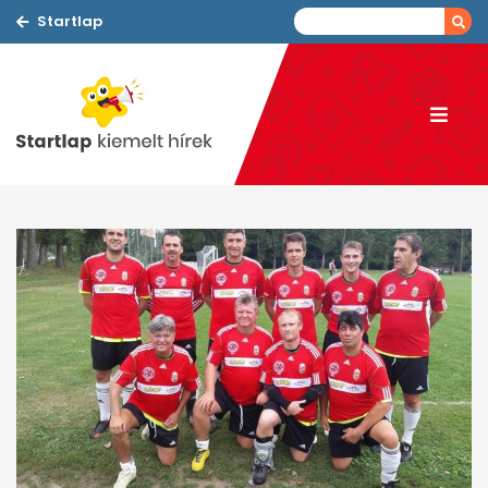
Startlap