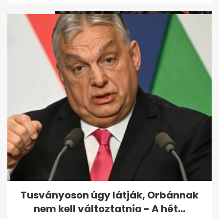
Szalai Ádám életéért
küzdöttek a holland-magyar
mérkőzésen...
Tusványoson úgy látják, Orbánnak
nem kell változtatnia - A hét...