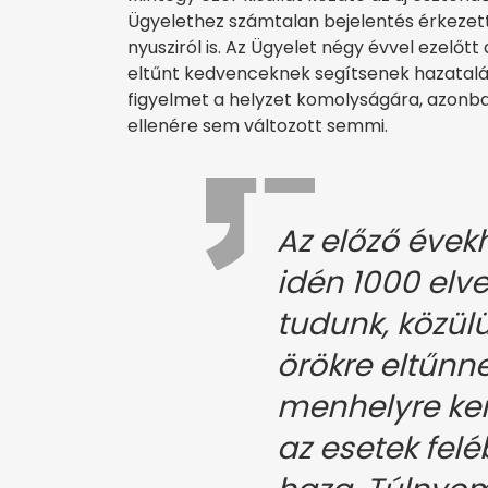
Ügyelethez számtalan bejelentés érkezett
nyusziról is. Az Ügyelet négy évvel ezelőtt 
eltűnt kedvenceknek segítsenek hazatalál
figyelmet a helyzet komolyságára, azonba
ellenére sem változott semmi.
Az előző évek
idén 1000 elve
tudunk, közül
örökre eltűnn
menhelyre ker
az esetek fel