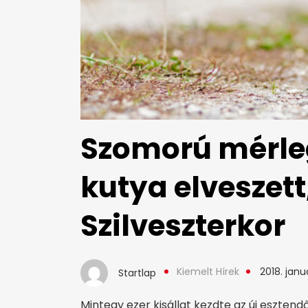
Szomorú mérleg
kutya elveszett
Szilveszterkor
Kiemelt Hírek
2018. janu
Startlap
Mintegy ezer kisállat kezdte az új esztendő