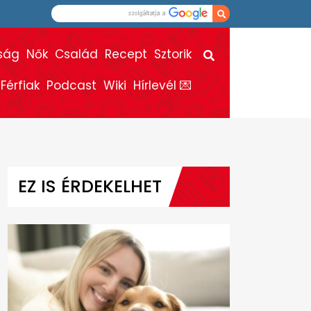
ság
Nők
Család
Recept
Sztorik
Férfiak
Podcast
Wiki
Hírlevél 💌
EZ IS ÉRDEKELHET