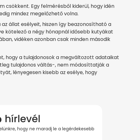
 csökkent. Egy felmérésből kiderül, hogy idén
pedig mindez megelőzhető volna.
 az állat esélyeit, hiszen így beazonosítható a
éve kötelező a négy hónapnál idősebb kutyákat
utyában, vidéken azonban csak minden második
ent, hogy a tulajdonosok a megváltozott adataikat
tleg tulajdonos váltás-, nem módosíttatják a
utyát, lényegesen kisebb az esélye, hogy
evelünkre, hogy ne maradj le a legérdekesebb