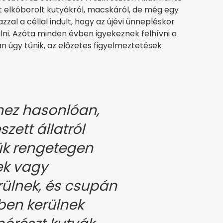
 elkóborolt kutyákról, macskáról, de még egy
azzal a céllal indult, hogy az újévi ünnepléskor
ni. Azóta minden évben igyekeznek felhívni a
n úgy tűnik, az előzetes figyelmeztetések
hez hasonlóan,
szett állatról
ük rengetegen
ek vagy
ülnek, és csupán
ében kerülnek