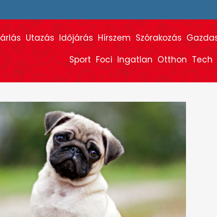
árlás
Utazás
Időjárás
Hírszem
Szórakozás
Gazda
Sport
Foci
Ingatlan
Otthon
Tech