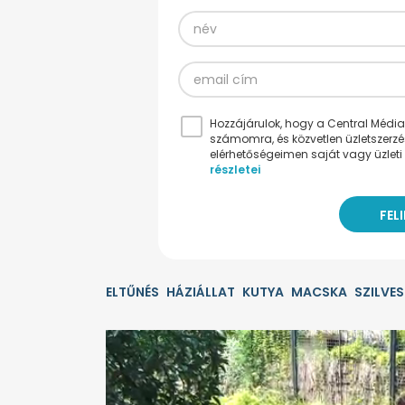
Hozzájárulok, hogy a Central Médiacs
számomra, és közvetlen üzletszerz
elérhetőségeimen saját vagy üzleti 
részletei
ELTŰNÉS
HÁZIÁLLAT
KUTYA
MACSKA
SZILVE