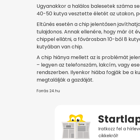
Ugyanakkor a halálos balesetek száma sem
40-50 kutya vesztette életét az utakon, 
Eltűnés esetén a chip jelentősen javíthatja
tulajdonos. Annak ellenére, hogy már öt 
chippel ellátni, a fővárosban 10-ből 8 k
kutyában van chip.
A chip hiánya mellett az is problémát jel
– legyen az telefonszám, lakcím, vagy ese
rendszerben. Ilyenkor hiába fogják be a k
megtalálják a gazdáját.
Forrás 24.hu
Iratkozz fel a hírl
cikkekről!