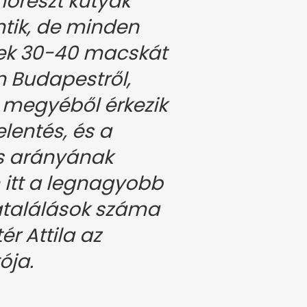
órészt kutyák
ntik, de minden
ek 30-40 macskát
n Budapestről,
 megyéből érkezik
lentés, és a
s arányának
itt a legnagyobb
atalálások száma
r Attila az
ója.