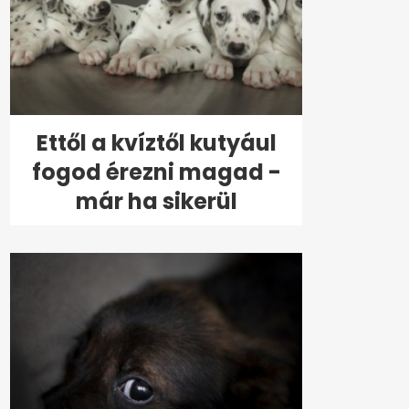
Ettől a kvíztől kutyául
fogod érezni magad -
már ha sikerül