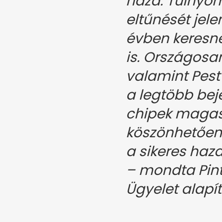
haza. Túlnyom
eltűnését jele
évben keresn
is. Országosa
valamint Pest
a legtöbb beje
chipek maga
köszönhetően 
a sikeres haz
– mondta Pinté
Ügyelet alapít