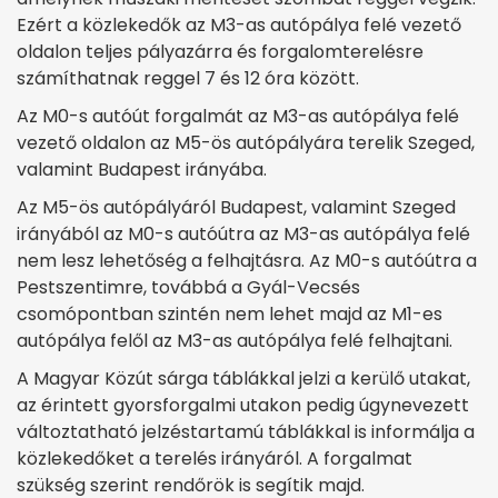
Ezért a közlekedők az M3-as autópálya felé vezető
oldalon teljes pályazárra és forgalomterelésre
számíthatnak reggel 7 és 12 óra között.
Az M0-s autóút forgalmát az M3-as autópálya felé
vezető oldalon az M5-ös autópályára terelik Szeged,
valamint Budapest irányába.
Az M5-ös autópályáról Budapest, valamint Szeged
irányából az M0-s autóútra az M3-as autópálya felé
nem lesz lehetőség a felhajtásra. Az M0-s autóútra a
Pestszentimre, továbbá a Gyál-Vecsés
csomópontban szintén nem lehet majd az M1-es
autópálya felől az M3-as autópálya felé felhajtani.
A Magyar Közút sárga táblákkal jelzi a kerülő utakat,
az érintett gyorsforgalmi utakon pedig úgynevezett
változtatható jelzéstartamú táblákkal is informálja a
közlekedőket a terelés irányáról. A forgalmat
szükség szerint rendőrök is segítik majd.