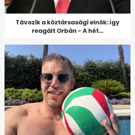
Távozik a köztársasági elnök: így
reagált Orbán - A hét...