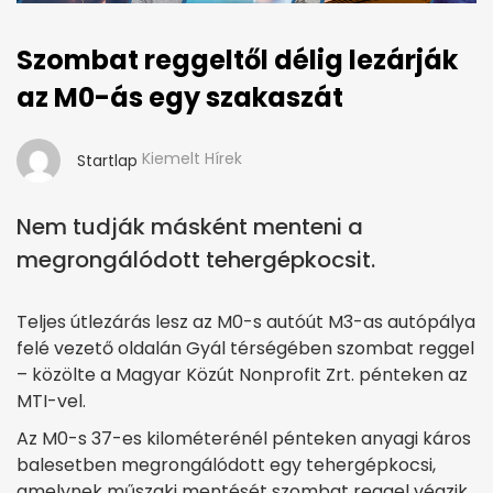
Szombat reggeltől délig lezárják
az M0-ás egy szakaszát
Kiemelt Hírek
Startlap
Nem tudják másként menteni a
megrongálódott tehergépkocsit.
Teljes útlezárás lesz az M0-s autóút M3-as autópálya
felé vezető oldalán Gyál térségében szombat reggel
– közölte a Magyar Közút Nonprofit Zrt. pénteken az
MTI-vel.
Az M0-s 37-es kilométerénél pénteken anyagi káros
balesetben megrongálódott egy tehergépkocsi,
amelynek műszaki mentését szombat reggel végzik.