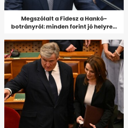
Megszólalt a Fidesz a Hankó-
botrányról: minden forint jó helyre...