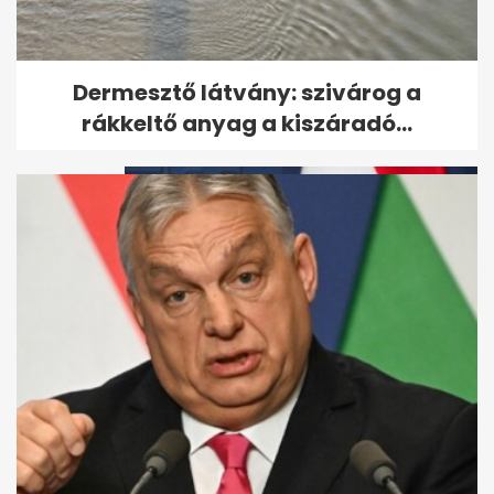
Müller Péter: felesége halála
Dermesztő látvány: szivárog a
után új életet kezdett, és...
rákkeltő anyag a kiszáradó...
Magyar Péter: Kilenc centire