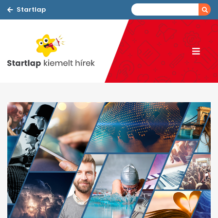
Startlap