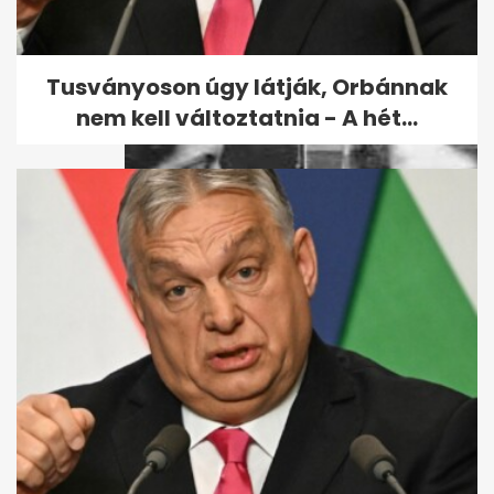
vagyunk a Duna vasárnapi...
Tusványoson úgy látják, Orbánnak
nem kell változtatnia - A hét...
Az ál-Anasztázia majdnem
megszerezte a Romanovok
örökségét