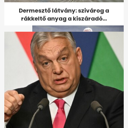
legdrágább negyedét, a The...
Dermesztő látvány: szivárog a
rákkeltő anyag a kiszáradó...
Orbánék jachton írt győzelmi
tervében nincs helye Sulyok...