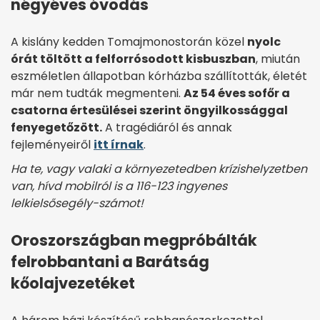
négyéves óvodás
A kislány kedden Tomajmonostorán közel
nyolc
órát töltött a felforrósodott kisbuszban
, miután
eszméletlen állapotban kórházba szállították, életét
már nem tudták megmenteni.
Az 54 éves sofőr a
csatorna értesülései szerint öngyilkossággal
fenyegetőzött.
A tragédiáról és annak
fejleményeiről
itt írnak
.
Ha te, vagy valaki a környezetedben krízishelyzetben
van, hívd mobilról is a 116-123 ingyenes
lelkielsősegély-számot!
Oroszországban megpróbálták
felrobbantani a Barátság
kőolajvezetéket