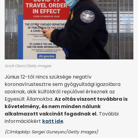
Scott Olson/Getty Images
Június 12-től nincs szüksége negatív
koronavírustesztre sem gyógyultsági igazolásra
azoknak, akik külföldről repülővel érkeznek az
Egyesült Államokba.
Az oltás viszont továbbra is
követelmény, és nem minden nálunk
alkalmazott vakcinát fogadnak el.
További
információkért
katt ide
.
(Címlapkép: Sergei Guneyev/Getty Images)