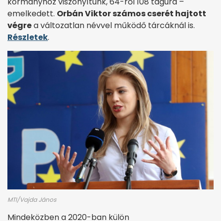
kormányhoz viszonyítunk, 64-ről 108 tagúra –
emelkedett.
Orbán Viktor számos cserét hajtott
végre
a változatlan névvel működő tárcáknál is.
Részletek
.
MTI/Vajda János
Mindeközben a 2020-ban külön