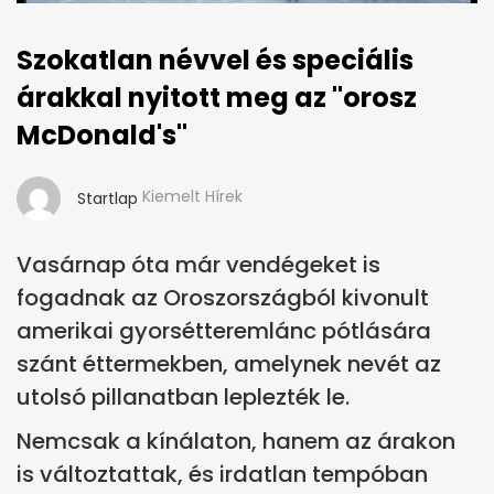
Szokatlan névvel és speciális
árakkal nyitott meg az "orosz
McDonald's"
Kiemelt Hírek
Startlap
Vasárnap óta már vendégeket is
fogadnak az Oroszországból kivonult
amerikai gyorsétteremlánc pótlására
szánt éttermekben, amelynek nevét az
utolsó pillanatban leplezték le.
Nemcsak a kínálaton, hanem az árakon
is változtattak, és irdatlan tempóban