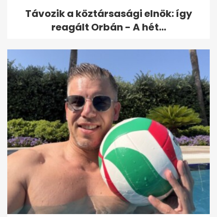
Távozik a köztársasági elnök: így
reagált Orbán - A hét...