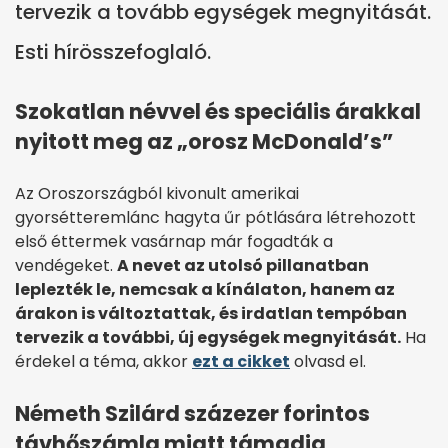
tervezik a tovább egységek megnyitását.
Esti hírösszefoglaló.
Szokatlan névvel és speciális árakkal
nyitott meg az „orosz McDonald’s”
Az Oroszországból kivonult amerikai
gyorsétteremlánc hagyta űr pótlására létrehozott
első éttermek vasárnap már fogadták a
vendégeket.
A nevet az utolsó pillanatban
leplezték le, nemcsak a kínálaton, hanem az
árakon is változtattak, és irdatlan tempóban
tervezik a további, új egységek megnyitását.
Ha
érdekel a téma, akkor
ezt a cikket
olvasd el.
Németh Szilárd százezer forintos
távhőszámla miatt támadja