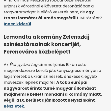
A három házi készítésű robbanószerkezettel
Brjanszk városánál elkövetett detonációban a
Magyarországot is ellátó vezeték nem, de
egy
transzformátor állomás megsérült
. Mi történt?
Innen kiderül
.
Lemondta a kormány Zelenszkij
színésztársainak koncertjét,
Ferencváros közbelépett
Az
Élet győzni fog
címmel június 16-án este
megrendezésre kerülő jótékonysági eseményen a
legismertebb ukrán színészek, énekesek, egyéb
művészek lépnek majd fel.
A több európai
nagyvárost érintő turné magyar állomását
majdnem le kellett mondani a kormány miatt,
végül a IX. kerület ajánlkozott helyszínként
.
Részletek
.