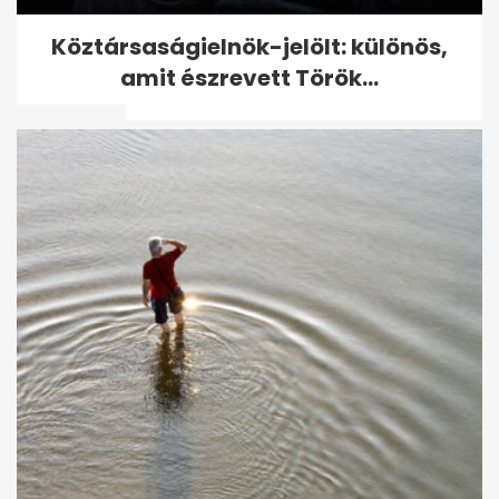
Választás 2026: Kétharmadon
Köztársaságielnök-jelölt: különös,
a Tisza - mutatjuk, hogyan
amit észrevett Török...
alakulnak a...
Iráni rakétacsapás érte Dubaj