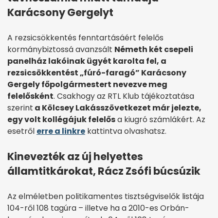
Karácsony Gergelyt
A rezsicsökkentés fenntartásáért felelős
kormánybiztossá avanzsált
Németh két csepeli
panelház lakóinak ügyét karolta fel, a
rezsicsökkentést „fúró-faragó” Karácsony
Gergely főpolgármestert nevezve meg
felelősként
. Csakhogy az RTL Klub tájékoztatása
szerint
a Kölcsey Lakásszövetkezet már jelezte,
egy volt kollégájuk felelős
a kiugró számlákért. Az
esetről
erre a linkre
kattintva olvashatsz.
Kinevezték az új helyettes
államtitkárokat, Rácz Zsófi búcsúzik
Az elméletben politikamentes tisztségviselők listája
104-ről 108 tagúra – illetve ha a 2010-es Orbán-