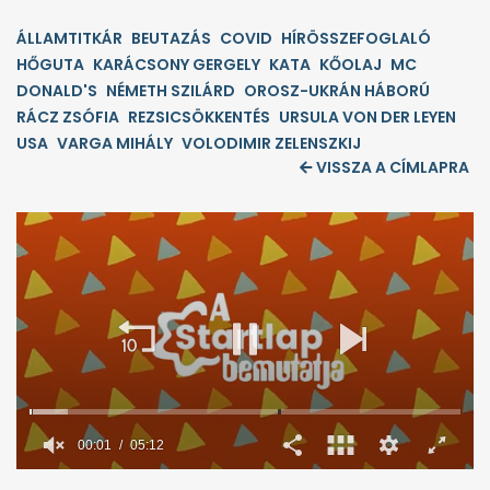
ÁLLAMTITKÁR
BEUTAZÁS
COVID
HÍRÖSSZEFOGLALÓ
HŐGUTA
KARÁCSONY GERGELY
KATA
KŐOLAJ
MC
DONALD'S
NÉMETH SZILÁRD
OROSZ-UKRÁN HÁBORÚ
RÁCZ ZSÓFIA
REZSICSÖKKENTÉS
URSULA VON DER LEYEN
USA
VARGA MIHÁLY
VOLODIMIR ZELENSZKIJ
VISSZA A CÍMLAPRA
00:02
05:12
0