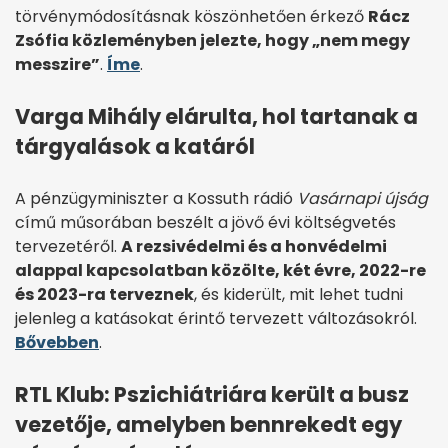
törvénymódosításnak köszönhetően érkező
Rácz
Zsófia közleményben jelezte, hogy „nem megy
messzire”
.
Íme
.
Varga Mihály elárulta, hol tartanak a
tárgyalások a katáról
A pénzügyminiszter a Kossuth rádió
Vasárnapi újság
című műsorában beszélt a jövő évi költségvetés
tervezetéről.
A rezsivédelmi és a honvédelmi
alappal kapcsolatban közölte, két évre, 2022-re
és 2023-ra terveznek
, és kiderült, mit lehet tudni
jelenleg a katásokat érintő tervezett változásokról.
Bővebben
.
RTL Klub: Pszichiátriára került a busz
vezetője, amelyben bennrekedt egy