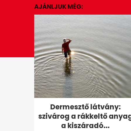
minutes,
AJÁNLJUK MÉG:
12
seconds
Volume
0%
Dermesztő látvány:
szivárog a rákkeltő anya
a kiszáradó...