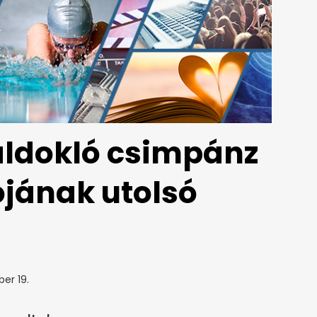
haldokló csimpánz
ójának utolsó
ber 19.