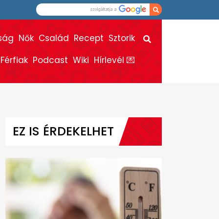
ság
Nők
Család
Recept
Sztorik
Férfiak
Podcast
Wiki
Hírlevél 💌
EZ IS ÉRDEKELHET