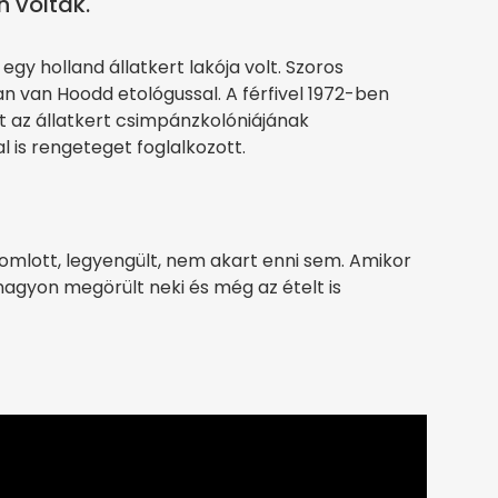
 voltak.
gy holland állatkert lakója volt. Szoros
an van Hoodd etológussal. A férfivel 1972-ben
tt az állatkert csimpánzkolóniájának
is rengeteget foglalkozott.
mlott, legyengült, nem akart enni sem. Amikor
nagyon megörült neki és még az ételt is