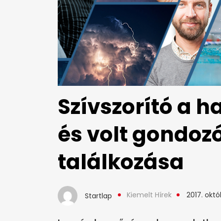
Szívszorító a 
és volt gondoz
találkozása
Kiemelt Hírek
2017. októ
Startlap