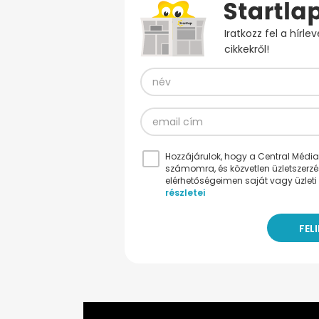
Iratkozz fel a hírl
cikkekről!
Hozzájárulok, hogy a Central Médiacs
számomra, és közvetlen üzletszerz
elérhetőségeimen saját vagy üzleti 
részletei