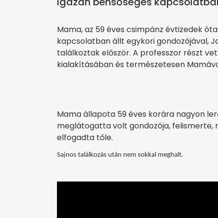
Igazán bensőséges kapcsolatban
Mama, az 59 éves csimpánz évtizedek óta e
kapcsolatban állt egykori gondozójával, J
találkoztak először. A professzor részt ve
kialakításában és természetesen Mamával 
Mama állapota 59 éves korára nagyon lero
meglátogatta volt gondozója, felismerte, 
elfogadta tőle.
Sajnos találkozás után nem sokkal meghalt.