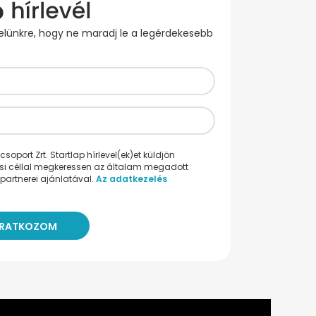
evelünkre, hogy ne maradj le a legérdekesebb
oport Zrt. Startlap hírlevel(ek)et küldjön
ési céllal megkeressen az általam megadott
partnerei ajánlatával.
Az adatkezelés