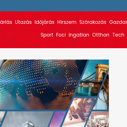
árlás
Utazás
Időjárás
Hírszem
Szórakozás
Gazda
Sport
Foci
Ingatlan
Otthon
Tech