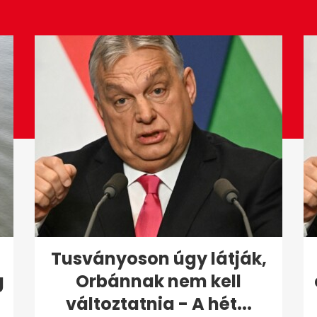
Tusványoson úgy látják,
g
Orbánnak nem kell
változtatnia - A hét...