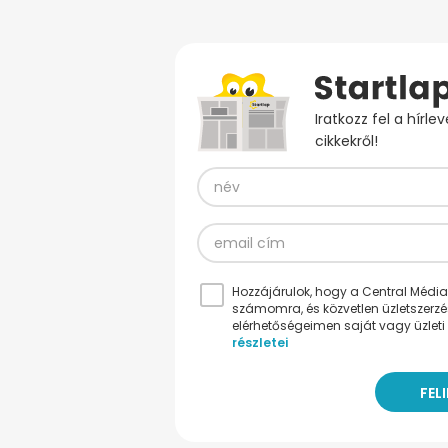
Iratkozz fel a hírl
cikkekről!
Hozzájárulok, hogy a Central Médiacs
számomra, és közvetlen üzletszerz
elérhetőségeimen saját vagy üzleti 
részletei