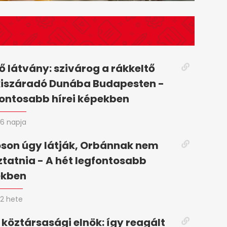
 látvány: szivárog a rákkeltő
kiszáradó Dunába Budapesten -
fontosabb hírei képekben
6 napja
son úgy látják, Orbánnak nem
oztatnia - A hét legfontosabb
ekben
2 hete
 köztársasági elnök: így reagált