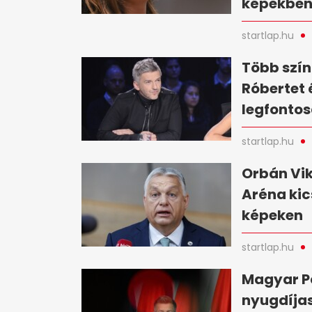
képekbe
startlap.hu
Több szín
Róbertet 
legfontos
startlap.hu
Orbán Vik
Aréna kic
képeken
startlap.hu
Magyar Pé
nyugdíjas