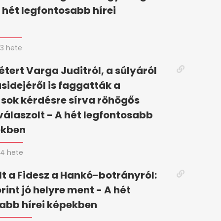
 hét legfontosabb hírei
n
3 hete
tert Varga Juditról, a súlyáról
ásidejéről is faggatták a
 sok kérdésre sírva röhögős
válaszolt - A hét legfontosabb
ekben
4 hete
t a Fidesz a Hankó-botrányról:
rint jó helyre ment - A hét
abb hírei képekben