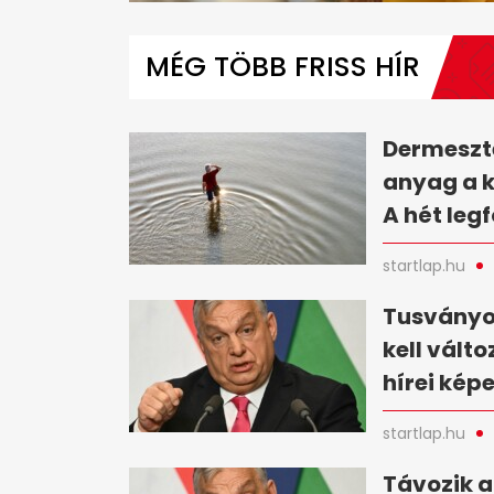
0
seconds
of
MÉG TÖBB FRISS HÍR
1
minute,
2
seconds
Volume
0%
Dermesztő
anyag a 
A hét leg
startlap.hu
Tusványo
kell vált
hírei kép
startlap.hu
Távozik a