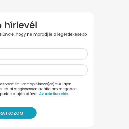
evelünkre, hogy ne maradj le a legérdekesebb
oport Zrt. Startlap hírlevel(ek)et küldjön
ési céllal megkeressen az általam megadott
partnerei ajánlatával.
Az adatkezelés