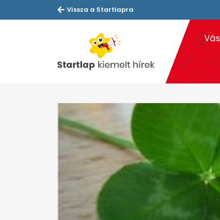
Vissza a Startlapra
Vás