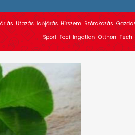
árlás
Utazás
Időjárás
Hírszem
Szórakozás
Gazda
Sport
Foci
Ingatlan
Otthon
Tech