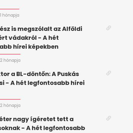
n
1 hónapja
ész is megszólalt az Alföldi
ért vádakról - A hét
abb hírei képekben
2 hónapja
tor a BL-döntőn: A Puskás
si - A hét legfontosabb hírei
2 hónapja
ter nagy ígéretet tett a
oknak - A hét legfontosabb