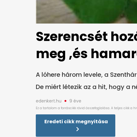
Szerencsét hozó
meg ,és hamar
A lóhere három levele, a Szenthá
De miért létezik az a hit, hogy a 
edenkert.hu
9 éve
Eredeti cikk megnyitása