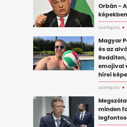
Orbán - A
képekbe
startlap.hu
Magyar Pé
és az alv
Redditen,
emojival 
hírei kép
startlap.hu
Megszólal
minden fo
legfontos