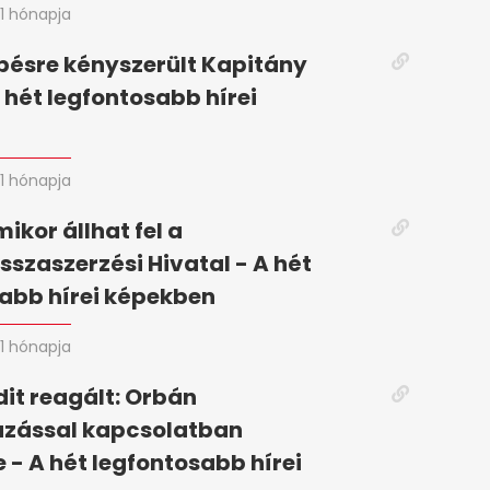
1 hónapja
pésre kényszerült Kapitány
A hét legfontosabb hírei
n
1 hónapja
mikor állhat fel a
szaszerzési Hivatal - A hét
abb hírei képekben
1 hónapja
it reagált: Orbán
zással kapcsolatban
 - A hét legfontosabb hírei