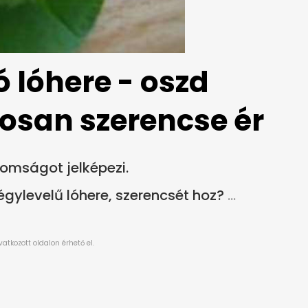
 lóhere - oszd
osan szerencse ér
romságot jelképezi.
négylevelű lóhere, szerencsét hoz?