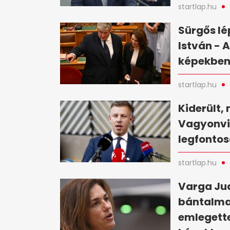
startlap.hu
Sürgős lé
István - 
képekbe
startlap.hu
Kiderült, 
Vagyonvis
legfontos
startlap.hu
Varga Jud
bántalma
emlegette