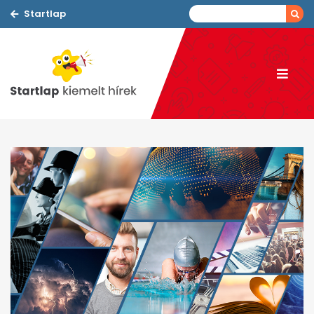
Startlap