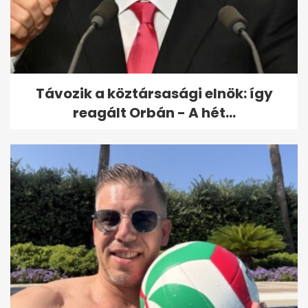
Mikor nem vonják le a bérből a
jegyzéken szereplő adót és...
Távozik a köztársasági elnök: így
reagált Orbán - A hét...