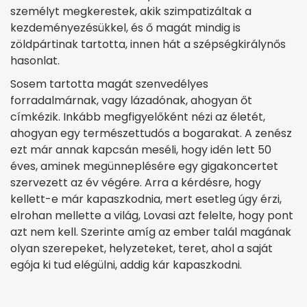
személyt megkerestek, akik szimpatizáltak a
kezdeményezésükkel, és ő magát mindig is
zöldpártinak tartotta, innen hát a szépségkirálynős
hasonlat.
Sosem tartotta magát szenvedélyes
forradalmárnak, vagy lázadónak, ahogyan őt
címkézik. Inkább megfigyelőként nézi az életét,
ahogyan egy természettudós a bogarakat. A zenész
ezt már annak kapcsán meséli, hogy idén lett 50
éves, aminek megünneplésére egy gigakoncertet
szervezett az év végére. Arra a kérdésre, hogy
kellett-e már kapaszkodnia, mert esetleg úgy érzi,
elrohan mellette a világ, Lovasi azt felelte, hogy pont
azt nem kell. Szerinte amíg az ember talál magának
olyan szerepeket, helyzeteket, teret, ahol a saját
egója ki tud elégülni, addig kár kapaszkodni.