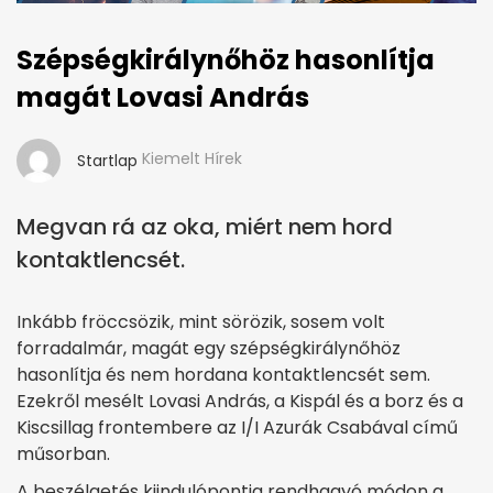
Szépségkirálynőhöz hasonlítja
magát Lovasi András
Kiemelt Hírek
Startlap
Megvan rá az oka, miért nem hord
kontaktlencsét.
Inkább fröccsözik, mint sörözik, sosem volt
forradalmár, magát egy szépségkirálynőhöz
hasonlítja és nem hordana kontaktlencsét sem.
Ezekről mesélt Lovasi András, a Kispál és a borz és a
Kiscsillag frontembere az I/I Azurák Csabával című
műsorban.
A beszélgetés kiindulópontja rendhagyó módon a