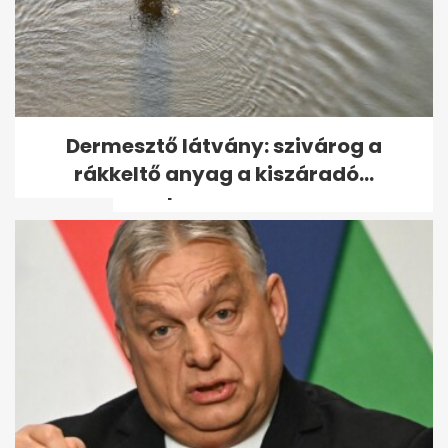
Ross Godfrey elárulta, mit
Dermesztő látvány: szivárog a
jelent neki a Sziget és
rákkeltő anyag a kiszáradó...
Budapest