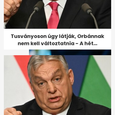
Átmeneti enyhülés után
vasárnaptól ismét erősödik a
hőség
Tusványoson úgy látják, Orbánnak
nem kell változtatnia - A hét...