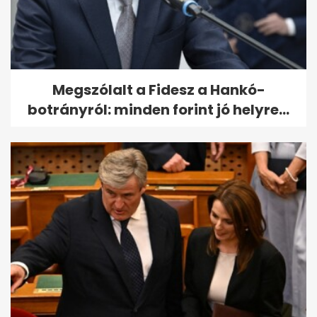
Megszólalt a Fidesz a Hankó-
botrányról: minden forint jó helyre...