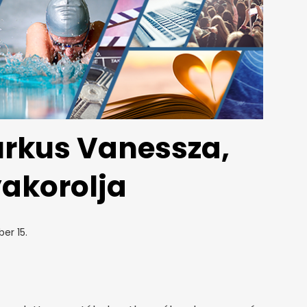
urkus Vanessza,
yakorolja
er 15.