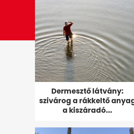
Dermesztő látvány:
szivárog a rákkeltő anya
a kiszáradó...