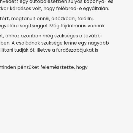
zenvedett egy autóbalesetben súlyos koponya- és
kkor kérdéses volt, hogy felébred-e egyáltalán.
rt, megtanult enn9i, öltözködni, felállni,
 egyelőre segítséggel. Még fájdalmai is vannak.
tét, ahhoz azonban még szükséges a további
etben. A családnak szüksége lenne egy nagyobb
tani tudják őt, illetve a fürdőszobájukat is
 minden pénzüket felemésztette, hogy