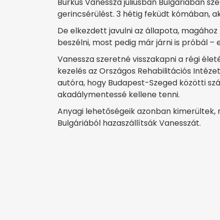
Burkus Vanessza júliusban Bulgáriában s
gerincsérülést. 3 hétig feküdt kómában, a
De elkezdett javulni az állapota, magához té
beszélni, most pedig már járni is próbál –
Vanessza szeretné visszakapni a régi éle
kezelés az Országos Rehabilitációs Intéz
autóra, hogy Budapest-Szeged közötti szállí
akadálymentessé kellene tenni.
Anyagi lehetőségeik azonban kimerültek,
Bulgáriából hazaszállítsák Vanesszát.