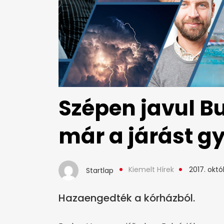
Szépen javul B
már a járást g
Kiemelt Hírek
2017. októb
Startlap
Hazaengedték a kórházból.