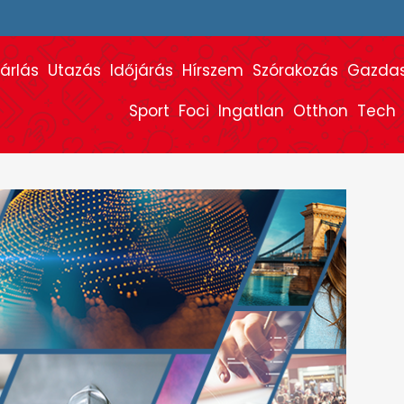
árlás
Utazás
Időjárás
Hírszem
Szórakozás
Gazda
Sport
Foci
Ingatlan
Otthon
Tech