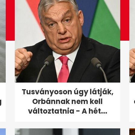
Tusványoson úgy látják,
g
Orbánnak nem kell
változtatnia - A hét...