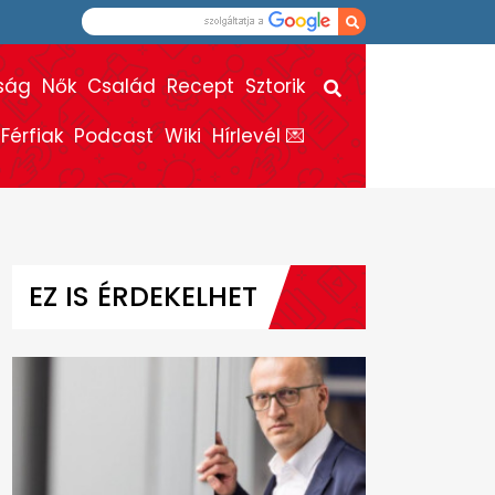
ság
Nők
Család
Recept
Sztorik
Férfiak
Podcast
Wiki
Hírlevél 💌
EZ IS ÉRDEKELHET