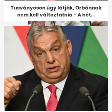
Tusványoson úgy látják, Orbánnak
nem kell változtatnia - A hét...
Velencei biennálé: pisis
meztelen néni és
kölcsönbabák,...