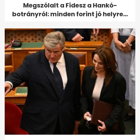
Megszólalt a Fidesz a Hankó-
botrányról: minden forint jó helyre...