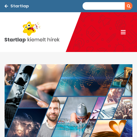
Startlap