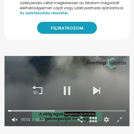
üzletszerzési céllal megkeressen az általam megadott
elérhetőségeimen saját vagy üzleti partnerei ajánlatával.
Az adatkezelés részletei
00:02
01:10
0
seconds