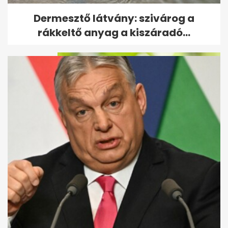
Bejelentette a Tisza: megvan,
Dermesztő látvány: szivárog a
ki lesz az új köztársasági elnök
rákkeltő anyag a kiszáradó...
Olcsó import dinnye: akár 135
forintos akciók nyomják le a
piacot