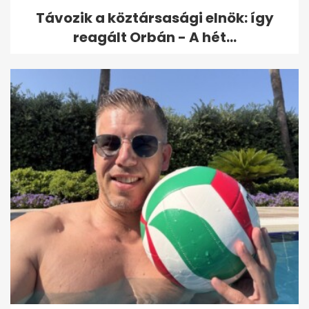
Távozik a köztársasági elnök: így
reagált Orbán - A hét...