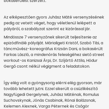
bokasérülést szerzett.
Az elképesztően gyors Juhász Máté versenyzésének
pedig az vetett véget, hogy véletlenül lelépett a
pályáról, a szabályzat szerint ez kizárással jár.
Mindössze 7 versenyzőnek sikerült teljesítenie az
epizódfinálé pályáját. Márialigeti Kristóf, Szabó Tibi, a
táncművész-koreográfus Krizsán Dani, a bokasérült
Farkas László, a mindenórás feleségéhez siető street
workout-os Kanizsai Árpi, Dr. Szíjártó Attila, Hódur
Gergő csont nélkül végigment a feladatokon.
Így elég volt a gyöngysorig elérni elég gyorsan, már
tovább lehetett jutni. Ezzel sikerült a csúzlikészítő
Nagyfügedi Gergelynek, Juhász Máténak, Romulus
Suchovskynak, Jónás Csabinak, Rónai Balázsnak,
Kelemen Alexnek, Varga Péternek és Csőgör