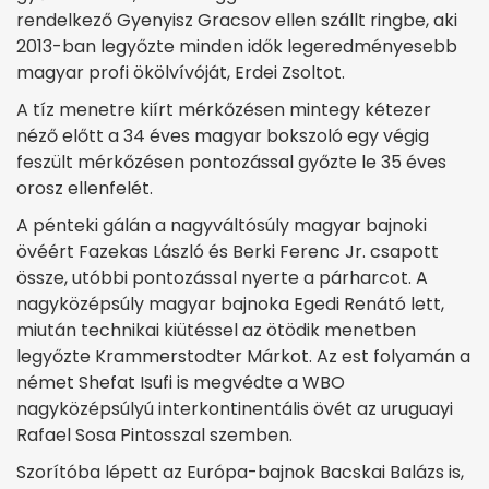
rendelkező Gyenyisz Gracsov ellen szállt ringbe, aki
2013-ban legyőzte minden idők legeredményesebb
magyar profi ökölvívóját, Erdei Zsoltot.
A tíz menetre kiírt mérkőzésen mintegy kétezer
néző előtt a 34 éves magyar bokszoló egy végig
feszült mérkőzésen pontozással győzte le 35 éves
orosz ellenfelét.
A pénteki gálán a nagyváltósúly magyar bajnoki
övéért Fazekas László és Berki Ferenc Jr. csapott
össze, utóbbi pontozással nyerte a párharcot. A
nagyközépsúly magyar bajnoka Egedi Renátó lett,
miután technikai kiütéssel az ötödik menetben
legyőzte Krammerstodter Márkot. Az est folyamán a
német Shefat Isufi is megvédte a WBO
nagyközépsúlyú interkontinentális övét az uruguayi
Rafael Sosa Pintosszal szemben.
Szorítóba lépett az Európa-bajnok Bacskai Balázs is,