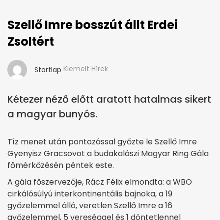
Szellő Imre bosszút állt Erdei
Zsoltért
Kiemelt Hírek
Startlap
Kétezer néző előtt aratott hatalmas sikert
a magyar bunyós.
Tíz menet után pontozással győzte le Szellő Imre
Gyenyisz Gracsovot a budakalászi Magyar Ring Gála
főmérkőzésén péntek este.
A gála főszervezője, Rácz Félix elmondta: a WBO
cirkálósúlyú interkontinentális bajnoka, a 19
győzelemmel álló, veretlen Szellő Imre a 16
győzelemmel, 5 vereséggel és 1 döntetlennel