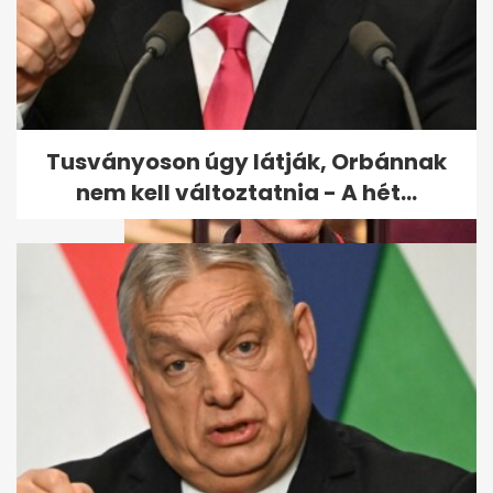
Erdei Zsolt reagált a
bokszszövetség botrányára
Tusványoson úgy látják, Orbánnak
nem kell változtatnia - A hét...
Csőd szélén az Erdei Zsolt
vezette Magyar...