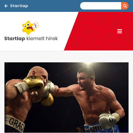
Startlap