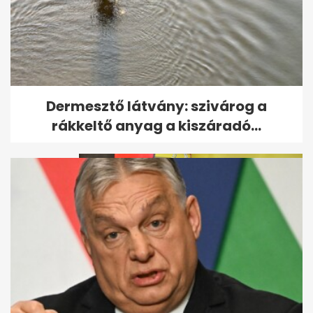
Hámori Luca: Nem tudnak
Dermesztő látvány: szivárog a
elijeszteni
rákkeltő anyag a kiszáradó...