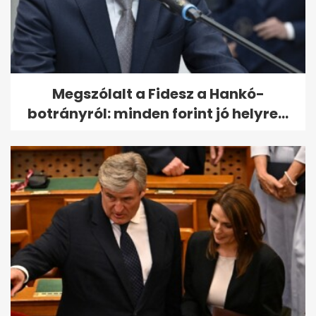
Megszólalt a Fidesz a Hankó-
botrányról: minden forint jó helyre...