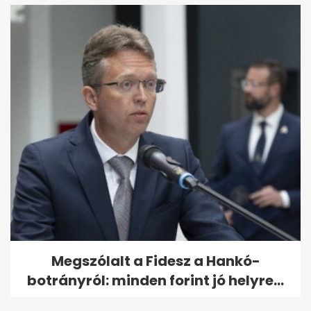
Megszólalt a Fidesz a Hankó-
botrányról: minden forint jó helyre...