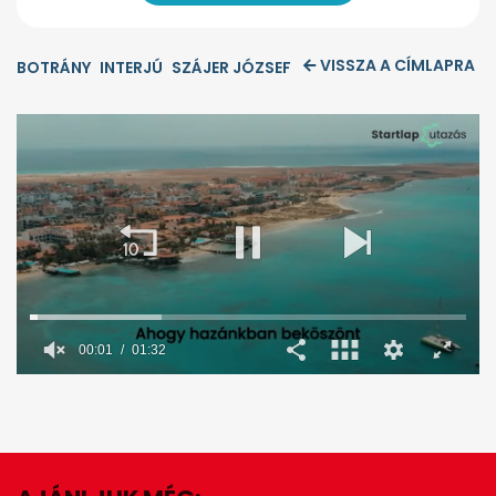
VISSZA A CÍMLAPRA
BOTRÁNY
INTERJÚ
SZÁJER JÓZSEF
00:02
01:32
0
seconds
of
1
minute,
32
seconds