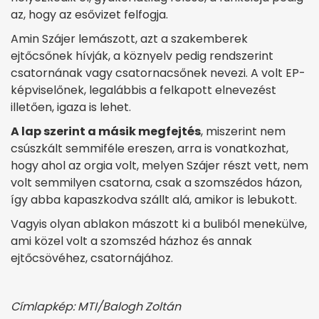
az, hogy az esővizet felfogja.
Amin Szájer lemászott, azt a szakemberek
ejtőcsőnek hívják, a köznyelv pedig rendszerint
csatornának vagy csatornacsőnek nevezi. A volt EP-
képviselőnek, legalábbis a felkapott elnevezést
illetően, igaza is lehet.
A lap szerint a másik megfejtés
, miszerint nem
csúszkált semmiféle ereszen, arra is vonatkozhat,
hogy ahol az orgia volt, melyen Szájer részt vett, nem
volt semmilyen csatorna, csak a szomszédos házon,
így abba kapaszkodva szállt alá, amikor is lebukott.
Vagyis olyan ablakon mászott ki a buliból menekülve,
ami közel volt a szomszéd házhoz és annak
ejtőcsövéhez, csatornájához.
Címlapkép: MTI/Balogh Zoltán