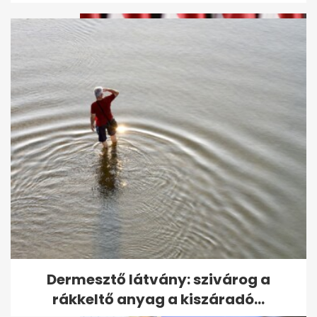
Váratlan: Szájer József
visszatért
Dermesztő látvány: szivárog a
rákkeltő anyag a kiszáradó...