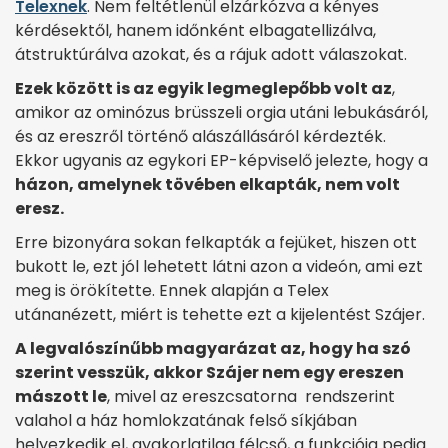
Telexnek
. Nem feltétlenül elzárkózva a kényes
kérdésektől, hanem időnként elbagatellizálva,
átstruktúrálva azokat, és a rájuk adott válaszokat.
Ezek között is az egyik legmeglepőbb volt az
,
amikor az ominózus brüsszeli orgia utáni lebukásáról,
és az ereszről történő alászállásáról kérdezték.
Ekkor ugyanis az egykori EP-képviselő jelezte, hogy a
házon, amelynek tövében elkapták, nem volt
eresz.
Erre bizonyára sokan felkapták a fejüket, hiszen ott
bukott le, ezt jól lehetett látni azon a videón, ami ezt
meg is örökítette. Ennek alapján a Telex
utánanézett, miért is tehette ezt a kijelentést Szájer.
A legvalószínűbb magyarázat az, hogy ha szó
szerint vesszük, akkor Szájer nem egy ereszen
mászott le
, mivel az ereszcsatorna rendszerint
valahol a ház homlokzatának felső síkjában
helyezkedik el, gyakorlatilag félcső, a funkciója pedig