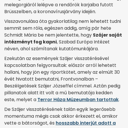
melegorgiáról lelépve a rendőrök karjaiba futott
Brüsszelben, a koronavírusjárvány idején.
Visszavonulása óta gyakorlatilag nem lehetett tudni
semmit sem róla, egészen addig, amíg pár hete
Schmidt Mária be nem jelentette, hogy
Szájer saját
intézményt fog kapni
, Szabad Európa Intézet
néven, ahol számítanak kutatómunkájára.
Ezekután az események Szájer visszatérésével
kapcsolatban felgyorsultak: először arról lehetett
hallani, hogy jön egy riportkötet, amely az elmúlt 30
évét hivatott bemutatni, Frontvonalban –
Beszélgetések Szájer Józseffel címmel. Aztán pedig
pillanatok alatt itt volt a mű bemutatója kedden
este, melyet a
Terror Háza Múzeumban tartottak
.
De Szájer visszatérésének talán egyik legerősebb
momentuma mégis csak akkor érkezett el, amikor
vette a bátorságot, és
hosszabb interjút adott a