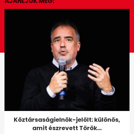
AJÁNLJUK MÉG:
EZ IS ÉRDEKELHET
Lévai Anikó is jelen volt Szájer
Köztársaságielnök-jelölt: különös,
József visszatérésénél
amit észrevett Török...