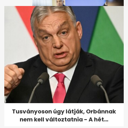
Orbán Viktor: Ez lesz
Magyarország történetének
legnagyobb...
Tusványoson úgy látják, Orbánnak
nem kell változtatnia - A hét...