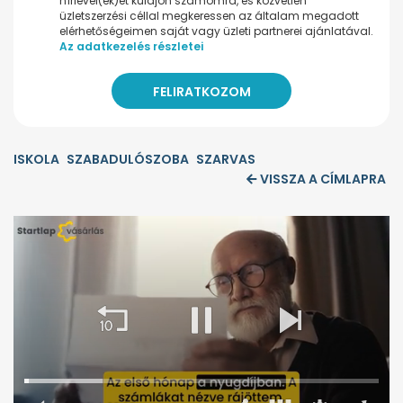
hírlevel(ek)et küldjön számomra, és közvetlen
üzletszerzési céllal megkeressen az általam megadott
elérhetőségeimen saját vagy üzleti partnerei ajánlatával.
Az adatkezelés részletei
ISKOLA
SZABADULÓSZOBA
SZARVAS
VISSZA A CÍMLAPRA