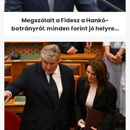
Megszólalt a Fidesz a Hankó-
botrányról: minden forint jó helyre...