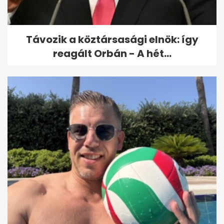
Gimnázium igazgatóját, mert
nem...
Távozik a köztársasági elnök: így
reagált Orbán - A hét...