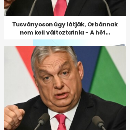
Magyar Péter: Sok diák és
tanár rosszul lett az
átmelegedett...
Tusványoson úgy látják, Orbánnak
nem kell változtatnia - A hét...
Felmentették a Madách Imre