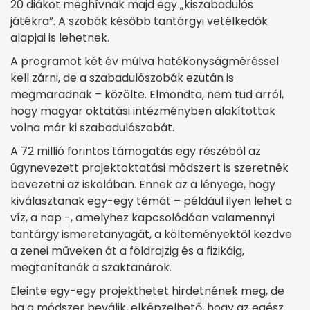
20 diákot meghívnak majd egy „kiszabadulós
játékra”. A szobák később tantárgyi vetélkedők
alapjai is lehetnek.
A programot két év múlva hatékonyságméréssel
kell zárni, de a szabadulószobák ezután is
megmaradnak – közölte. Elmondta, nem tud arról,
hogy magyar oktatási intézményben alakítottak
volna már ki szabadulószobát.
A 72 millió forintos támogatás egy részéből az
úgynevezett projektoktatási módszert is szeretnék
bevezetni az iskolában. Ennek az a lényege, hogy
kiválasztanak egy-egy témát – például ilyen lehet a
víz, a nap -, amelyhez kapcsolódóan valamennyi
tantárgy ismeretanyagát, a költeményektől kezdve
a zenei műveken át a földrajzig és a fizikáig,
megtanítanák a szaktanárok.
Eleinte egy-egy projekthetet hirdetnének meg, de
ha a módszer beválik, elképzelhető, hogy az egész