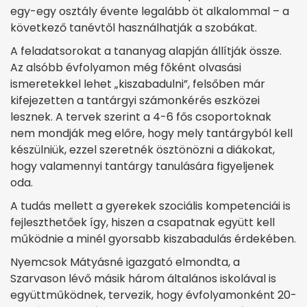
egy-egy osztály évente legalább öt alkalommal – a
következő tanévtől használhatják a szobákat.
A feladatsorokat a tananyag alapján állítják össze.
Az alsóbb évfolyamon még főként olvasási
ismeretekkel lehet „kiszabadulni”, felsőben már
kifejezetten a tantárgyi számonkérés eszközei
lesznek. A tervek szerint a 4-6 fős csoportoknak
nem mondják meg előre, hogy mely tantárgyból kell
készülniük, ezzel szeretnék ösztönözni a diákokat,
hogy valamennyi tantárgy tanulására figyeljenek
oda.
A tudás mellett a gyerekek szociális kompetenciái is
fejleszthetőek így, hiszen a csapatnak együtt kell
működnie a minél gyorsabb kiszabadulás érdekében.
Nyemcsok Mátyásné igazgató elmondta, a
Szarvason lévő másik három általános iskolával is
együttműködnek, tervezik, hogy évfolyamonként 20-