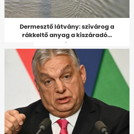
Az intelligens emberek egy
Dermesztő látvány: szivárog a
adott hónapban születnek a
rákkeltő anyag a kiszáradó...
tanulmány...