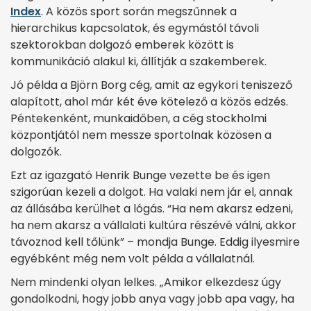
Index
. A közös sport során megszűnnek a
hierarchikus kapcsolatok, és egymástól távoli
szektorokban dolgozó emberek között is
kommunikáció alakul ki, állítják a szakemberek.
Jó példa a Björn Borg cég, amit az egykori teniszező
alapított, ahol már két éve kötelező a közös edzés.
Péntekenként, munkaidőben, a cég stockholmi
központjától nem messze sportolnak közösen a
dolgozók.
Ezt az igazgató Henrik Bunge vezette be és igen
szigorúan kezeli a dolgot. Ha valaki nem jár el, annak
az állásába kerülhet a lógás. “Ha nem akarsz edzeni,
ha nem akarsz a vállalati kultúra részévé válni, akkor
távoznod kell tőlünk” – mondja Bunge. Eddig ilyesmire
egyébként még nem volt példa a vállalatnál.
Nem mindenki olyan lelkes. „Amikor elkezdesz úgy
gondolkodni, hogy jobb anya vagy jobb apa vagy, ha