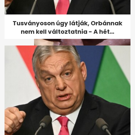
Bekérették Svédország
nagykövetét
Tusványoson úgy látják, Orbánnak
nem kell változtatnia - A hét...
Megjelent a majomhimlő
Svédországban