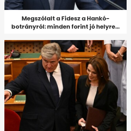
Megszólalt a Fidesz a Hankó-
botrányról: minden forint jó helyre...