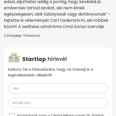
edzel, eljuthatsz addig a pontig, hogy kevésbé jó
embernek tartod azokat, aki nem élnek
egészségesen, akik túlsúlyosak vagy dohányoznak” –
fejtette ki véleményét Carl Cederstörm, aki többek
között A wellness szindróma című könyv szerzője.
Címlapkép: Thinkstock
Iratkozz fel a hírlevelünkre, hogy ne maradj le a
legérdekesebb cikkekről!
Hozzájárulok, hogy a Central Médiacsoport Zrt. Startlap