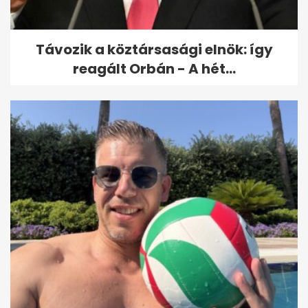
Távozik a köztársasági elnök: így
reagált Orbán - A hét...