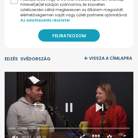
hírlevel(ek)et küldjön számomra, és közvetlen
üzletszerzési céllal megkeressen az általam megadott
elérhetőségeimen saját vagy üzleti partnerei ajánlatával.
Az adatkezelés részletei
VISSZA A CÍMLAPRA
EDZÉS
SVÉDORSZÁG
00:02
48:20