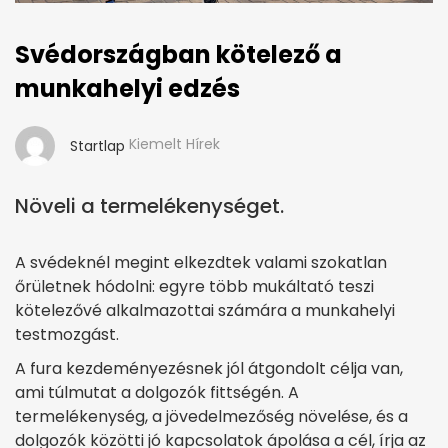
Svédországban kötelező a
munkahelyi edzés
Kiemelt Hírek
Startlap
Növeli a termelékenységet.
A svédeknél megint elkezdtek valami szokatlan
őrületnek hódolni: egyre több mukáltató teszi
kötelezővé alkalmazottai számára a munkahelyi
testmozgást.
A fura kezdeményezésnek jól átgondolt célja van,
ami túlmutat a dolgozók fittségén. A
termelékenység, a jövedelmezőség növelése, és a
dolgozók közötti jó kapcsolatok ápolása a cél, írja az