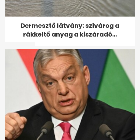
Egy edző elárulta: ez a 3x4
Dermesztő látvány: szivárog a
perc edzés kell 60 felett
rákkeltő anyag a kiszáradó...
mindenkinek