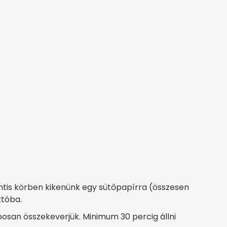
ntis körben kikenünk egy sütőpapírra (összesen
ztóba.
osan összekeverjük. Minimum 30 percig állni