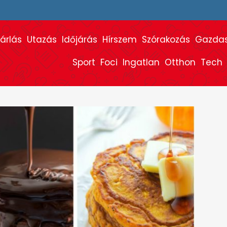
árlás
Utazás
Időjárás
Hírszem
Szórakozás
Gazda
Sport
Foci
Ingatlan
Otthon
Tech