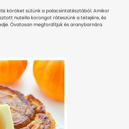
tis köröket sütünk a palacsintatésztából. Amikor
sztott nutella korongot ráteszünk a tetejére, és
fedje. Óvatosan megfordítjuk és aranybarnára