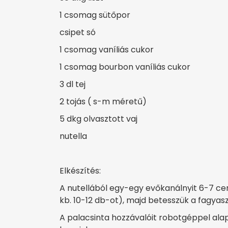
1 csomag sütőpor
csipet só
1 csomag vaníliás cukor
1 csomag bourbon vaníliás cukor
3 dl tej
2 tojás ( s-m méretű)
5 dkg olvasztott vaj
nutella
Elkészítés:
A nutellából egy-egy evőkanálnyit 6-7 ce
kb. 10-12 db-ot), majd betesszük a fagyas
A palacsinta hozzávalóit robotgéppel alap