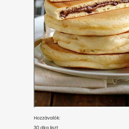
Hozzávalók:
30 dkg liszt