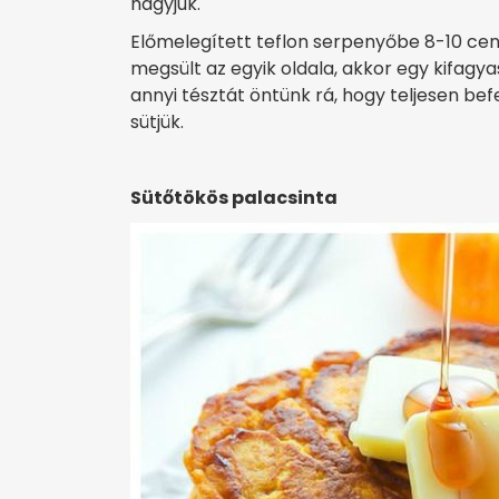
hagyjuk.
Előmelegített teflon serpenyőbe 8-10 cen
megsült az egyik oldala, akkor egy kifagya
annyi tésztát öntünk rá, hogy teljesen be
sütjük.
Sütőtökös palacsinta