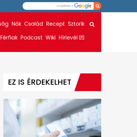
ság
Nők
Család
Recept
Sztorik
Férfiak
Podcast
Wiki
Hírlevél 💌
EZ IS ÉRDEKELHET