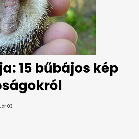
ja: 15 bűbájos kép
róságokról
uár 03.