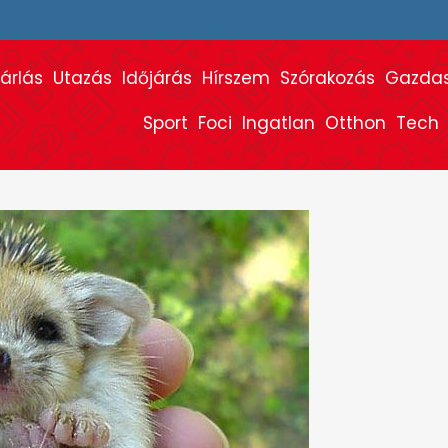
árlás
Utazás
Időjárás
Hírszem
Szórakozás
Gazda
Sport
Foci
Ingatlan
Otthon
Tech