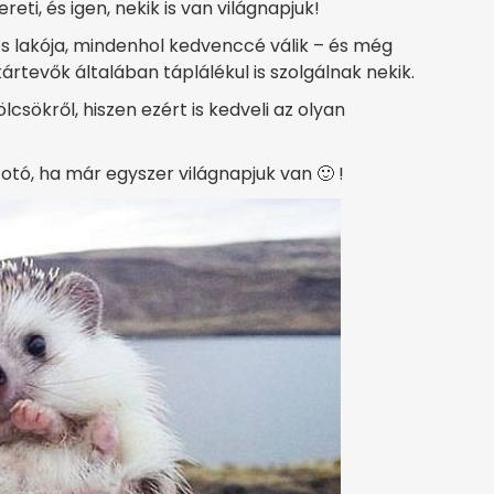
eti, és igen, nekik is van világnapjuk!
kés lakója, mindenhol kedvenccé válik – és még
kártevők általában táplálékul is szolgálnak nekik.
sökről, hiszen ezért is kedveli az olyan
otó, ha már egyszer világnapjuk van 🙂 !