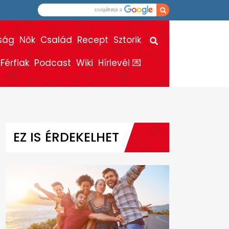
ság
Nők
Család
Recept
Sztorik
Férfiak
Podcast
Wiki
Hírlevél 💌
EZ IS ÉRDEKELHET