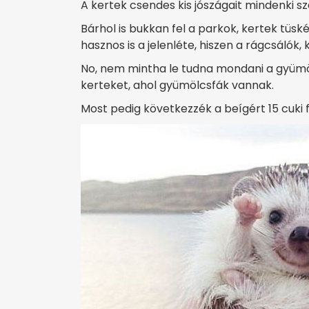
A kertek csendes kis jószágait mindenki szer
Bárhol is bukkan fel a parkok, kertek tüs
hasznos is a jelenléte, hiszen a rágcsálók, 
No, nem mintha le tudna mondani a gyümölc
kerteket, ahol gyümölcsfák vannak.
Most pedig következzék a beígért 15 cuki f