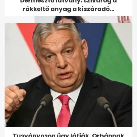
Dermesztő látvány: szivárog a
rákkeltő anyag a kiszáradó...
Tanulmány: az A
vércsoportnál magasabb
lehet a korai sztrók...
Tusványoson úgy látják, Orbánnak