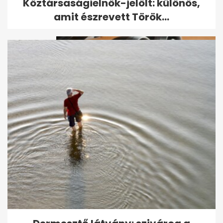
Köztársaságielnök-jelölt: különös,
Gyula két cégénél, jogutód...
amit észrevett Török...
A Pagani csavarjai is
drágábbak lehetnek, mint egy
új Porsche 911