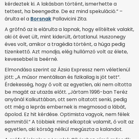
kérdeztek ki. A lakásban történt, ismerhette a
tettest, ha beengedte. De ez mind spekuláció.” –
árulta el a
Borsnak
Pallavicini Zita.
A grófnő az is elárulta a lapnak, hogy elítéltek valakit,
aki öt évet ült, mint kiderült, ártatlanul. Huszonegy
éves volt, amikor a tragédia történt, a húga pedig
tizenkettő. Azt mondja, elég hullámzó volt az élete,
kevesebbel is beérné.
Elmondása szerint az Ázsia Expressz nem véletlenül
jött: „A műsor mentálisan és fizikailag is jót tett”.
Érdekesség, hogy ő volt az egyetlen, aki nem oltotta
be magát az utazás előtt. „Jártam 1996-ban Teréz
anyánál Kalkuttában, ott sem oltatott senki, pedig
ott még a leprás embernek is megmosod a lábát,
ápolod. Ez hit kérdése. Optimista vagyok, nem félek
semmitől.” A többiek mind elkaptak valamit, ő volt az
egyetlen, aki kórság nélkül megúszta a kalandot.