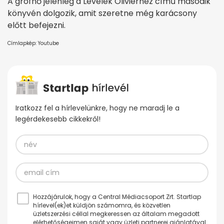
A grófnő jelenleg a Levelek Olivierhez című második
könyvén dolgozik, amit szeretne még karácsony
előtt befejezni.
Címlapkép: Youtube
Iratkozz fel a hírlevelünkre, hogy ne maradj le a
legérdekesebb cikkekről!
Hozzájárulok, hogy a Central Médiacsoport Zrt. Startlap
hírlevel(ek)et küldjön számomra, és közvetlen
üzletszerzési céllal megkeressen az általam megadott
elérhetőségeimen saját vagy üzleti partnerei ajánlatával.