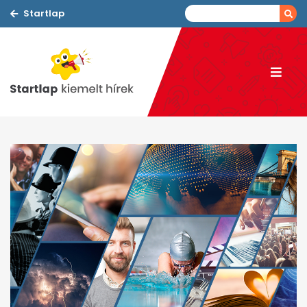
Startlap