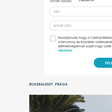
cikkekről!
Hozzájárulok, hogy a Central Médiacs
számomra, és közvetlen üzletszerz
elérhetőségeimen saját vagy üzleti 
részletei
BUSZBALESET
PRÁGA