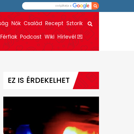
ság
Nők
Család
Recept
Sztorik
Férfiak
Podcast
Wiki
Hírlevél 💌
EZ IS ÉRDEKELHET