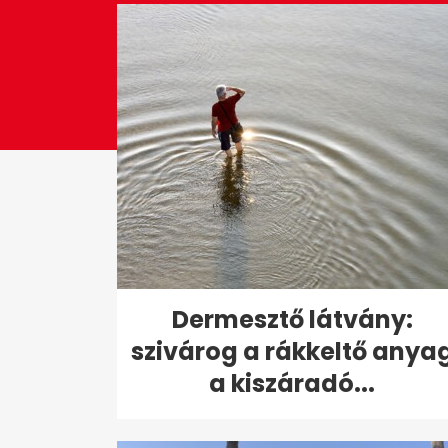
0%
Dermesztő látvány:
szivárog a rákkeltő anya
a kiszáradó...