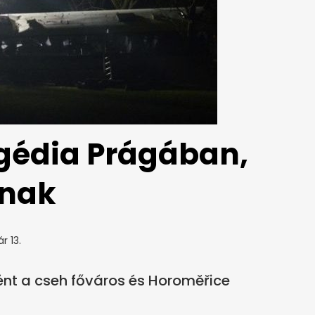
gédia Prágában,
nnak
r 13.
ént a cseh főváros és Horoměřice