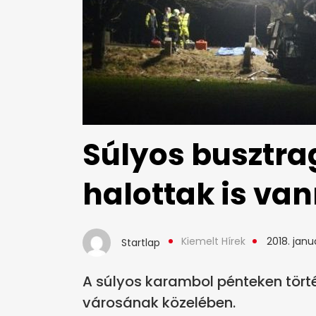
Súlyos busztra
halottak is va
Kiemelt Hírek
2018. januá
Startlap
A súlyos karambol pénteken tört
városának közelében.