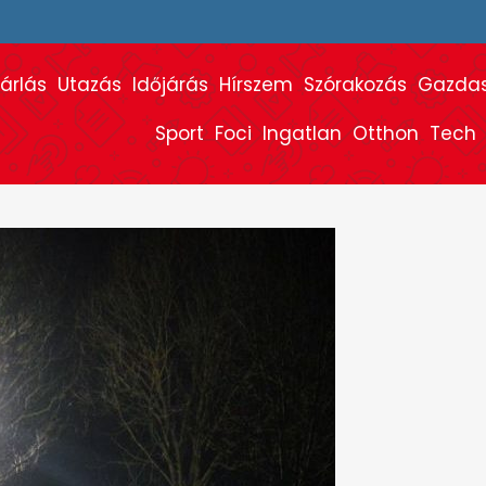
árlás
Utazás
Időjárás
Hírszem
Szórakozás
Gazda
Sport
Foci
Ingatlan
Otthon
Tech