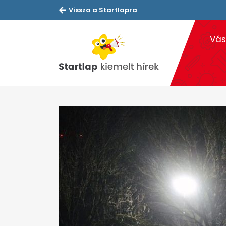
Vissza a Startlapra
Vás