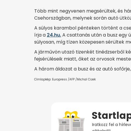
Több mint negyvenen megsérültek, és háro
Csehországban, melynek során autó ütköz
A súlyos karambol pénteken történt a cs
írja a
24.hu.
A csattanás után a busz egy ú
súlyosan, míg tízen közepesen sérültek m
A járművön utazó tizenkét tinédzserből ké
fejsérüléseik miatt, őket az orvosok mest
A három áldozat a busz és az autó sofőrje, 
Címlapkép: Europress /AFP /Michal Cizek
Iratkozz fel a hírl