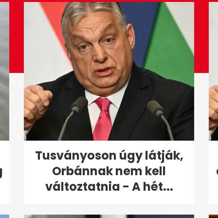
Tusványoson úgy látják,
g
Orbánnak nem kell
változtatnia - A hét...