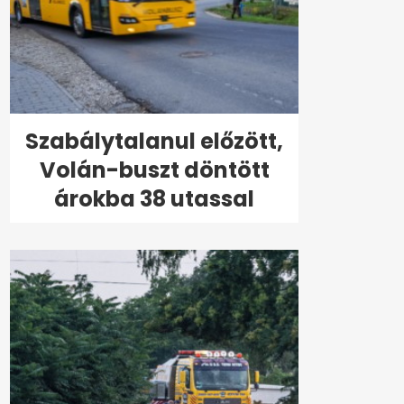
Szabálytalanul előzött,
Volán-buszt döntött
árokba 38 utassal