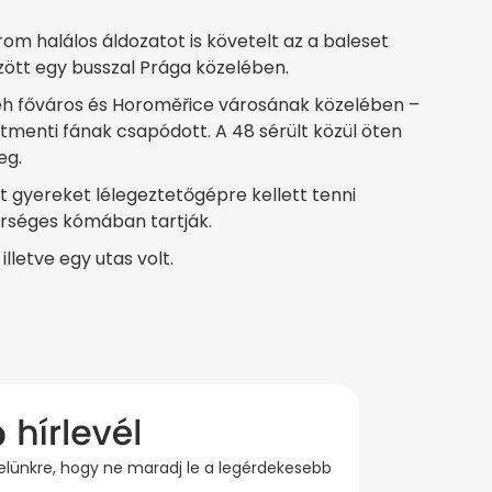
m halálos áldozatot is követelt az a baleset
ött egy busszal Prága közelében.
eh főváros és Horoměřice városának közelében –
tmenti fának csapódott. A 48 sérült közül öten
eg.
t gyereket lélegeztetőgépre kellett tenni
erséges kómában tartják.
illetve egy utas volt.
evelünkre, hogy ne maradj le a legérdekesebb