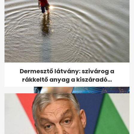
A demencia első jelét sokan
nem veszik észre: lépcsőzés
közben...
Dermesztő látvány: szivárog a
rákkeltő anyag a kiszáradó...