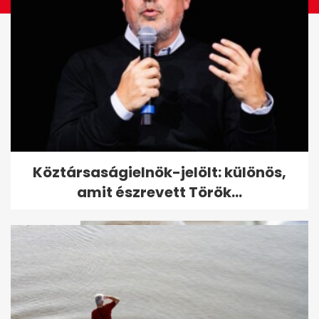
Csípő érzés, gyakori vizelési
Köztársaságielnök-jelölt: különös,
inger: hol kérjünk segítséget...
amit észrevett Török...