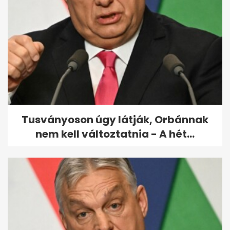
Tévhitvadászat: „csak az
időseknek van aranyere” - és
még 5...
Tusványoson úgy látják, Orbánnak
nem kell változtatnia - A hét...