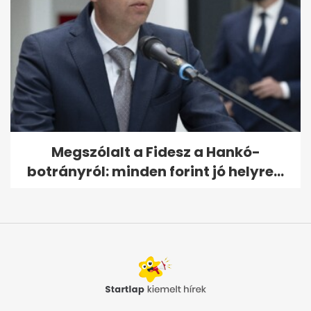
Megszólalt a Fidesz a Hankó-
botrányról: minden forint jó helyre...