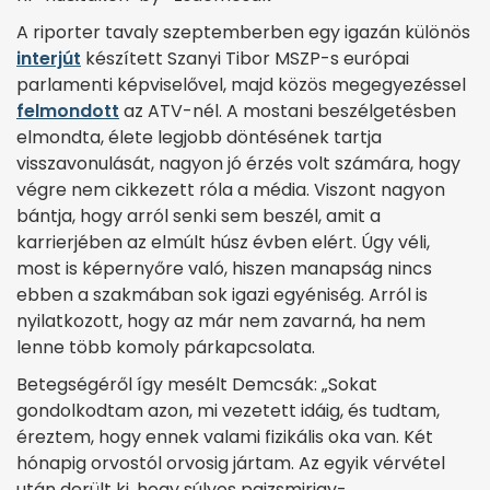
A riporter tavaly szeptemberben egy igazán különös
interjút
készített Szanyi Tibor MSZP-s európai
parlamenti képviselővel, majd közös megegyezéssel
felmondott
az ATV-nél. A mostani beszélgetésben
elmondta, élete legjobb döntésének tartja
visszavonulását, nagyon jó érzés volt számára, hogy
végre nem cikkezett róla a média. Viszont nagyon
bántja, hogy arról senki sem beszél, amit a
karrierjében az elmúlt húsz évben elért. Úgy véli,
most is képernyőre való, hiszen manapság nincs
ebben a szakmában sok igazi egyéniség. Arról is
nyilatkozott, hogy az már nem zavarná, ha nem
lenne több komoly párkapcsolata.
Betegségéről így mesélt Demcsák: „Sokat
gondolkodtam azon, mi vezetett idáig, és tudtam,
éreztem, hogy ennek valami fizikális oka van. Két
hónapig orvostól orvosig jártam. Az egyik vérvétel
után derült ki, hogy súlyos pajzsmirigy-