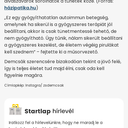
alvászavarok sorolhatók a tünetek közé. (Forrás:
házipatika.hu
)
„Ez egy gyógyíthatatlan autoimmun betegség,
amelynek ha sikerül is a gyógyszeres terápiát jól
beállítani, akkor is csak tünetmentessé tehető, de
nem gyógyítható. Úgy tűnik, nálam sikerült beállítani
a gyógyszeres kezelést, de életem végéig pirulákat
kell szednem” – fejtette ki a műsorvezető.
Demcsák szerencsére bizakodóan tekint a jövő felé,
így is teljes életet tud majd élni, csak oda kell
figyelnie magára.
Címlapkép: Instagra/ zsdemcsak
Iratkozz fel a hírlevelünkre, hogy ne maradj le a