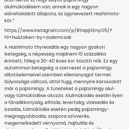
alulműködésem van, annak is egy nagyon
előrehaladott állapota, az úgynevezett Hashimoto-
kór.”
https://www.instagram.com/p/BYapjDEnyO5/?
hl=hu&taken-by=zsdemcsak
A Hashimoto thyreoiditis egy nagyon gyakori
betegség, a népesség majdnem 10 százaléka
érintett, főleg a 20-40 éves kor közötti nők. Ez egy
autoimmun betegség: a szervezet a pajzsmirigy
alkotóelemeivel szemben ellenanyagot termel.
Súlyossága változó, attól függ, mennyire károsodott
már a pajzsmirigy. A tüneteket a pajzsmirigy alul-
vagy túlműködése okozza. Alulműködés esetén ilyen
a fáradékonyság, elhízás, levertség, vizesedés és
izzadás, túlműködés esetén pedig pajzsmirigy-
megnagyobbodás, szapora szívverés,
megemelkedett vérnyomá, hajhullás és