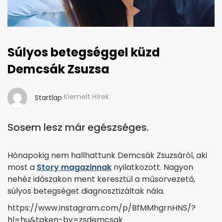
Súlyos betegséggel küzd
Demcsák Zsuzsa
Kiemelt Hírek
Startlap
Sosem lesz már egészséges.
Hónapokig nem hallhattunk Demcsák Zsuzsáról, aki
most a
Story magazinnak
nyilatkozott. Nagyon
nehéz időszakon ment keresztül a műsorvezető,
súlyos betegséget diagnosztizáltak nála.
https://www.instagram.com/p/BfMMhgrnHNS/?
hl=hu&taken-by=zsdemcsak