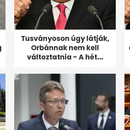
Tusványoson úgy látják,
g
Orbánnak nem kell
változtatnia - A hét...