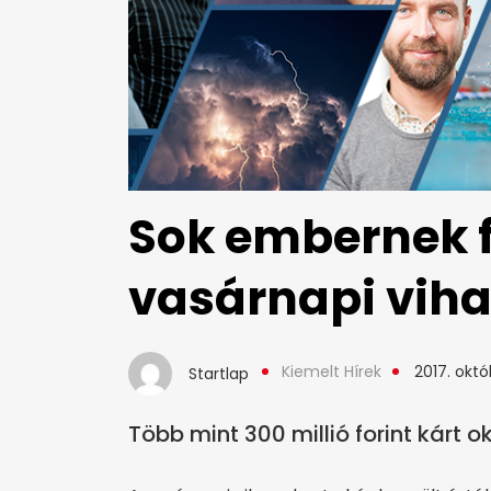
Sok embernek fá
vasárnapi viha
Kiemelt Hírek
2017. októb
Startlap
Több mint 300 millió forint kárt o