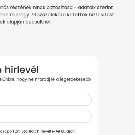
ntős részének nincs biztosítása – adataik szerint
atlan mintegy 73 százalékára kötöttek biztosítást
ek alapján becsültnél.
evelünkre, hogy ne maradj le a legérdekesebb
oport Zrt. Startlap hírlevel(ek)et küldjön