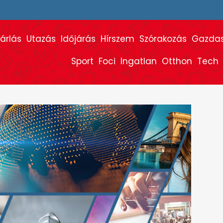
árlás
Utazás
Időjárás
Hírszem
Szórakozás
Gazda
Sport
Foci
Ingatlan
Otthon
Tech