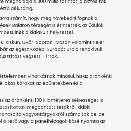
e meghaladja a 300 millió forintot, a biztosítók
tfő délutánig.
 arra számít, hogy még növekedni fognak a
ések Balaton térségét is érintették, az üdülők
besülnek a kialakult helyzettel.
ács-Kiskun, Győr-Sopron-Moson valamint Fejér
ár az egész Közép-Európát uraló rendkívüli
ztítást végzett – írták.
i értelemben viharkárnak minősül, ha az óránkénti
l okoz károkat az épületekben és a
és az óránkénti 130 kilométeres sebességet is
iztosítottak megbontott tetőkről, kidőlt
ak roncsolta vagyontárgyakról számoltak be, de
szél a tető vagy a panelhézagok közé nyomta az