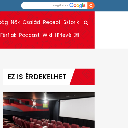
ság
Nők
Család
Recept
Sztorik
Férfiak
Podcast
Wiki
Hírlevél 💌
EZ IS ÉRDEKELHET