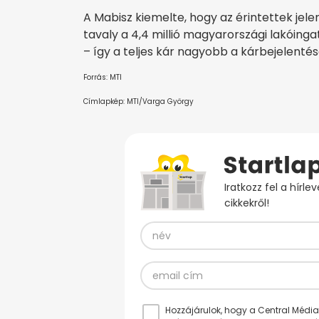
A Mabisz kiemelte, hogy az érintettek jele
tavaly a 4,4 millió magyarországi lakóing
– így a teljes kár nagyobb a kárbejelentés
Forrás: MTI
Címlapkép: MTI/Varga György
Iratkozz fel a hírl
cikkekről!
Hozzájárulok, hogy a Central Médiacs