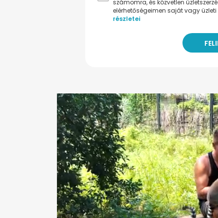
számomra, és közvetlen üzletszerz
elérhetőségeimen saját vagy üzleti 
részletei