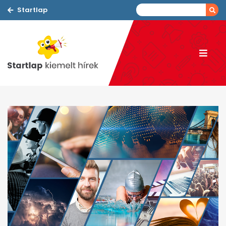
Startlap