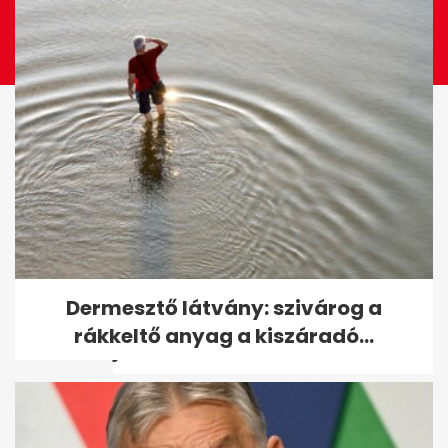
Enyhül a 38 fokos hőség:
Dermesztő látvány: szivárog a
pénteken záporok, zivatarok
rákkeltő anyag a kiszáradó...
jönnek