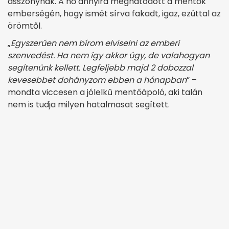
asszonynak. A nő annyira meghatódott a mentők
emberségén, hogy ismét sírva fakadt, igaz, ezúttal az
örömtől.
„
Egyszerűen nem bírom elviselni az emberi
szenvedést. Ha nem így akkor úgy, de valahogyan
segítenünk kellett. Legfeljebb majd 2 dobozzal
kevesebbet dohányzom ebben a hónapban
” –
mondta viccesen a jólelkű mentőápoló, aki talán
nem is tudja milyen hatalmasat segített.