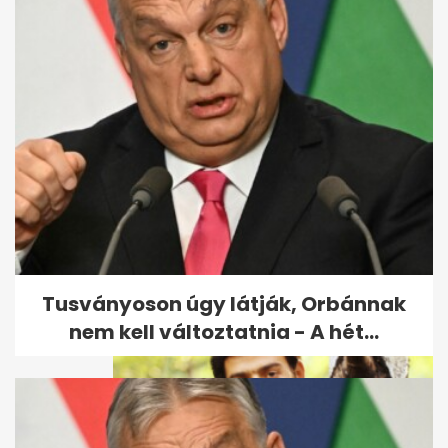
Jaylen Brown: elhajítottam a
telefonom, amikor Bostonból...
Tusványoson úgy látják, Orbánnak
nem kell változtatnia - A hét...