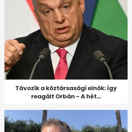
Szécsi Pál-kvíz: mennyire
emlékszel a legendás énekes...
Távozik a köztársasági elnök: így
reagált Orbán - A hét...