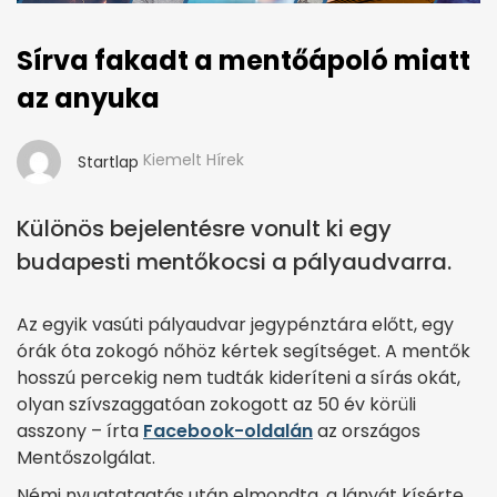
Sírva fakadt a mentőápoló miatt
az anyuka
Kiemelt Hírek
Startlap
Különös bejelentésre vonult ki egy
budapesti mentőkocsi a pályaudvarra.
Az egyik vasúti pályaudvar jegypénztára előtt, egy
órák óta zokogó nőhöz kértek segítséget. A mentők
hosszú percekig nem tudták kideríteni a sírás okát,
olyan szívszaggatóan zokogott az 50 év körüli
asszony – írta
Facebook-oldalán
az országos
Mentőszolgálat.
Némi nyugtatgatás után elmondta, a lányát kísérte