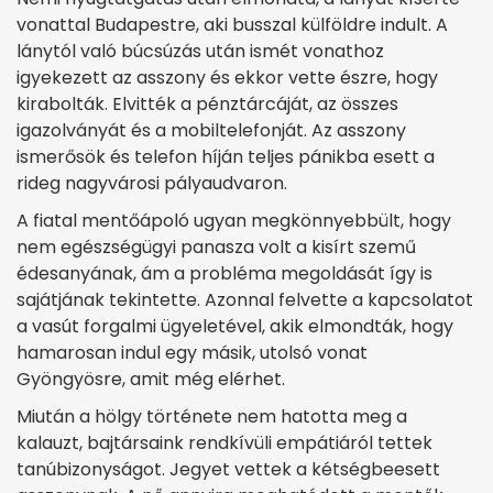
vonattal Budapestre, aki busszal külföldre indult. A
lánytól való búcsúzás után ismét vonathoz
igyekezett az asszony és ekkor vette észre, hogy
kirabolták. Elvitték a pénztárcáját, az összes
igazolványát és a mobiltelefonját. Az asszony
ismerősök és telefon híján teljes pánikba esett a
rideg nagyvárosi pályaudvaron.
A fiatal mentőápoló ugyan megkönnyebbült, hogy
nem egészségügyi panasza volt a kisírt szemű
édesanyának, ám a probléma megoldását így is
sajátjának tekintette. Azonnal felvette a kapcsolatot
a vasút forgalmi ügyeletével, akik elmondták, hogy
hamarosan indul egy másik, utolsó vonat
Gyöngyösre, amit még elérhet.
Miután a hölgy története nem hatotta meg a
kalauzt, bajtársaink rendkívüli empátiáról tettek
tanúbizonyságot. Jegyet vettek a kétségbeesett