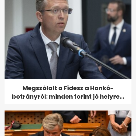
Megszólalt a Fidesz a Hankó-
botrányról: minden forint jó helyre...