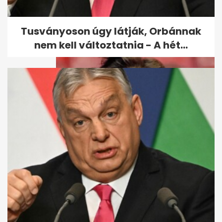
Nyaralás előtt ezt ne tedd: 3
rejtekhely, amit a betörők
ismernek
Tusványoson úgy látják, Orbánnak
nem kell változtatnia - A hét...
Ördög Nóra: a Szombat esti láz
előtt azt mondták, egy hét...