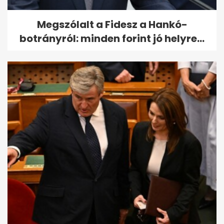
Megszólalt a Fidesz a Hankó-
botrányról: minden forint jó helyre...