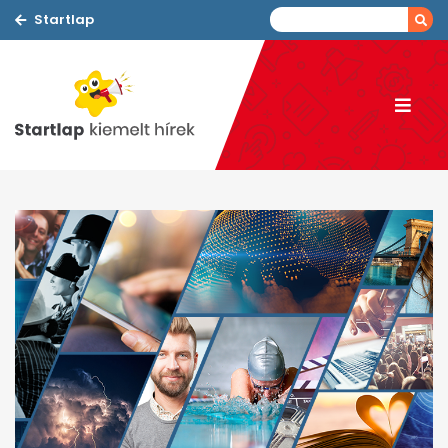
Startlap