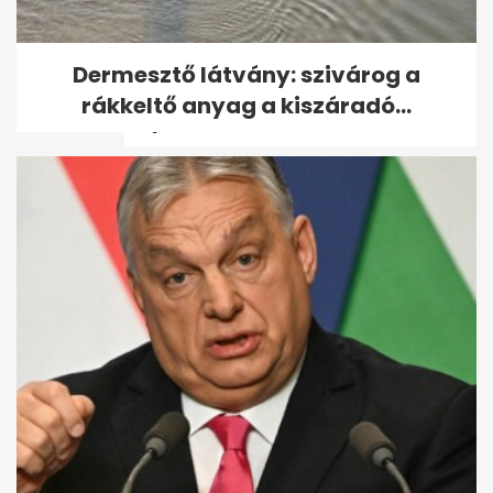
Osváth Zsolt rosszul lett a 42
Dermesztő látvány: szivárog a
fokos hőségben: „Elment a
rákkeltő anyag a kiszáradó...
kép”