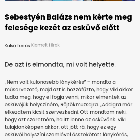
Sebestyén Balázs nem kérte meg
felesége kezét az esküvő előtt
Kiemelt Hírek
Külső forrás
De azt is elmondta, mi volt helyette.
„Nem volt különösebb lánykérés” – mondta a
műsorvezető, majd azt is hozzáfűzte, hogy Viki akkor
tudta meg, hogy el fogja venni, mikor elmentek az
esküvőjük helyszínére, Röjtökmuzsajra. „Addigra már
elkezdtem kicsit szervezkedni. Ott mondtam neki,
hogy azt szeretném, ha itt lenne az esküvőnk. Viki
tulajdonképpen akkor, ott jött rá, hogy ez egy
esküvői helyszíni szemlével összekötött lánykérés,