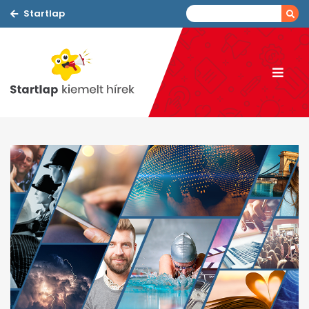
Startlap