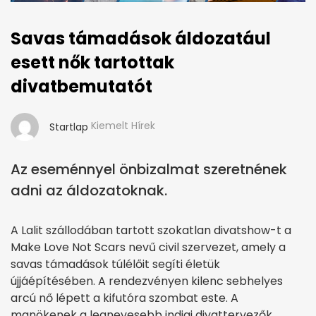
Savas támadások áldozatául
esett nők tartottak
divatbemutatót
Kiemelt Hírek
Startlap
Az eseménnyel önbizalmat szeretnének
adni az áldozatoknak.
A Lalit szállodában tartott szokatlan divatshow-t a
Make Love Not Scars nevű civil szervezet, amely a
savas támadások túlélőit segíti életük
újjáépítésében. A rendezvényen kilenc sebhelyes
arcú nő lépett a kifutóra szombat este. A
manökenek a legnevesebb indiai divattervezők,