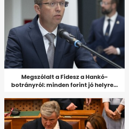
Megszólalt a Fidesz a Hankó-
botrányról: minden forint jó helyre...