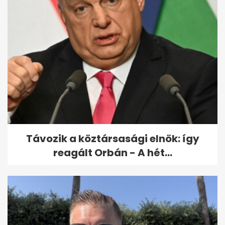
Magyar Péter bizonyítékot
vett elő: Orbánék évek óta
tudtak...
Távozik a köztársasági elnök: így
reagált Orbán - A hét...