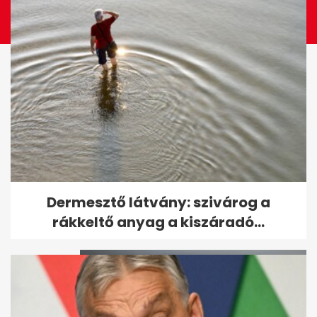
Az olasz futball válsága:
Dermesztő látvány: szivárog a
Guardiola sokkolta, Mancini...
rákkeltő anyag a kiszáradó...