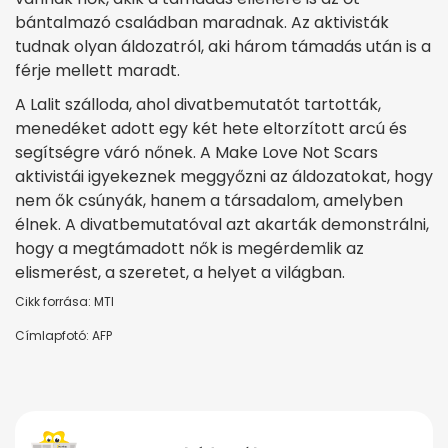
bántalmazó családban maradnak. Az aktivisták
tudnak olyan áldozatról, aki három támadás után is a
férje mellett maradt.
A Lalit szálloda, ahol divatbemutatót tartották,
menedéket adott egy két hete eltorzított arcú és
segítségre váró nőnek. A Make Love Not Scars
aktivistái igyekeznek meggyőzni az áldozatokat, hogy
nem ők csúnyák, hanem a társadalom, amelyben
élnek. A divatbemutatóval azt akarták demonstrálni,
hogy a megtámadott nők is megérdemlik az
elismerést, a szeretet, a helyet a világban.
Cikk forrása: MTI
Címlapfotó: AFP