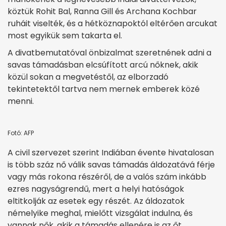
köztük Rohit Bal, Ranna Gill és Archana Kochbar
ruháit viselték, és a hétköznapoktól eltérően arcukat
most egyikük sem takarta el.
A divatbemutatóval önbizalmat szeretnének adni a
savas támadásban elcsúfított arcú nőknek, akik
közül sokan a megvetéstől, az elborzadó
tekintetektől tartva nem mernek emberek közé
menni.
Fotó: AFP
A civil szervezet szerint Indiában évente hivatalosan
is több száz nő válik savas támadás áldozatává férje
vagy más rokona részéről, de a valós szám inkább
ezres nagyságrendű, mert a helyi hatóságok
eltitkolják az esetek egy részét. Az áldozatok
némelyike meghal, mielőtt vizsgálat indulna, és
vannak nők, akik a támadás ellenére is az őt