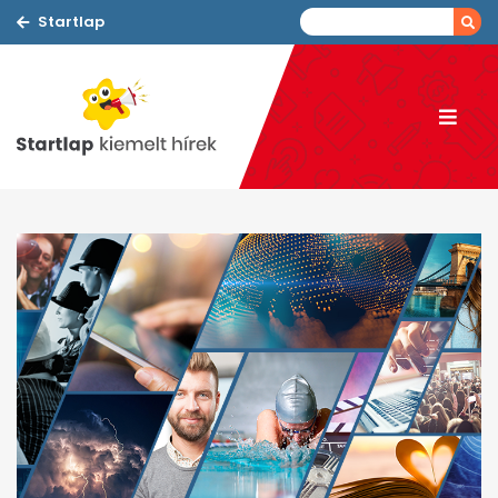
Startlap