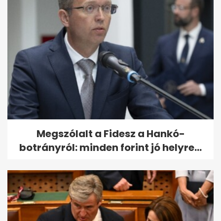
Megszólalt a Fidesz a Hankó-
botrányról: minden forint jó helyre...