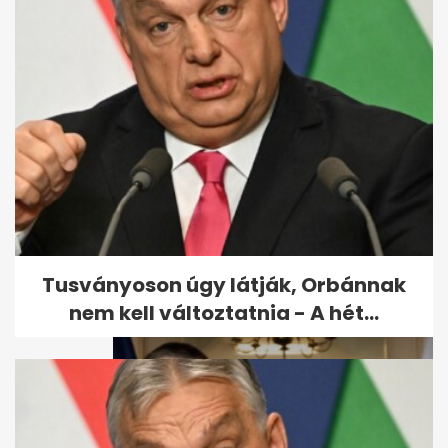
2,8-as földrengést mértek
Romániában, Gătaia
közelében
Tusványoson úgy látják, Orbánnak
nem kell változtatnia - A hét...