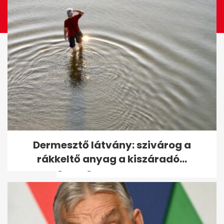
Kínai kutatók új térképen
Dermesztő látvány: szivárog a
mutatják meg a Hold
rákkeltő anyag a kiszáradó...
geológiai...