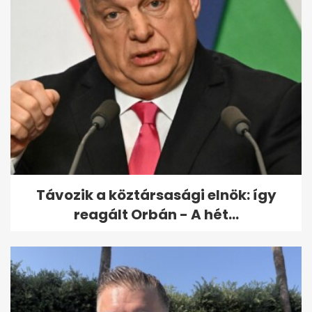
Feledy Botond: új külügyi
stratégia készül, szakítás az...
Távozik a köztársasági elnök: így
reagált Orbán - A hét...