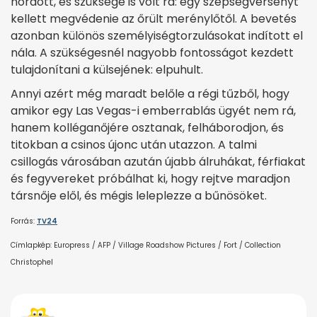
hordott, és szüksége is volt rá: egy szépségversenyt
kellett megvédenie az őrült merénylőtől. A bevetés
azonban különös személyiségtorzulásokat indított el
nála. A szükségesnél nagyobb fontosságot kezdett
tulajdonítani a külsejének: elpuhult.
Annyi azért még maradt belőle a régi tűzből, hogy
amikor egy Las Vegas-i emberrablás ügyét nem rá,
hanem kolléganőjére osztanak, felháborodjon, és
titokban a csinos újonc után utazzon. A talmi
csillogás városában azután újabb álruhákat, férfiakat
és fegyvereket próbálhat ki, hogy rejtve maradjon
társnője elől, és mégis leleplezze a bűnösöket.
Forrás:
TV24
Címlapkép: Europress / AFP / Village Roadshow Pictures / Fort / Collection
Christophel