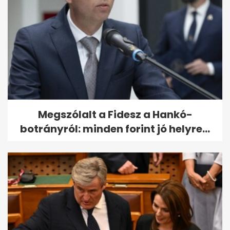
Megszólalt a Fidesz a Hankó-
botrányról: minden forint jó helyre...