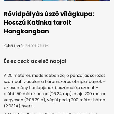
Rövidpályás úszó világkupa:
Hosszú Katinka tarolt
Hongkongban
Kiemelt Hírek
Külső forrás
És ez csak az első napja!
A 25 méteres medencében zajló pénzdíjas sorozat
szombati viadalán a háromszoros olimpiai bajnok –
az esemény honlapjának beszámolója szerint –
előbb 50 méter háton (26.24 mp), majd 200 méter
vegyesen (2:05.29 p), végül pedig 200 méter háton
(2:03.14) nyert.