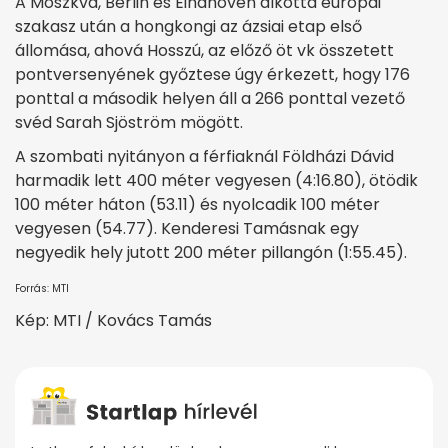
A Moszkva, Berlin és Eindhoven alkotta európai
szakasz után a hongkongi az ázsiai etap első
állomása, ahová Hosszú, az előző öt vk összetett
pontversenyének győztese úgy érkezett, hogy 176
ponttal a második helyen áll a 266 ponttal vezető
svéd Sarah Sjöström mögött.
A szombati nyitányon a férfiaknál Földházi Dávid
harmadik lett 400 méter vegyesen (4:16.80), ötödik
100 méter háton (53.11) és nyolcadik 100 méter
vegyesen (54.77). Kenderesi Tamásnak egy
negyedik hely jutott 200 méter pillangón (1:55.45).
Forrás: MTI
Kép: MTI / Kovács Tamás