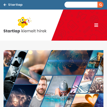
Startlap