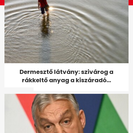
Vitézy: 65 ezres jegyeladás
Dermesztő látvány: szivárog a
Balázs DJ-szettjére, mint
rákkeltő anyag a kiszáradó...
Puskás...