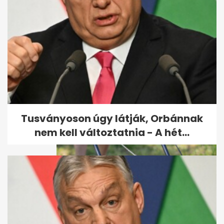
Udonis Haslem részesedést
vett az Ipswich Townban,
Premier...
Tusványoson úgy látják, Orbánnak
nem kell változtatnia - A hét...