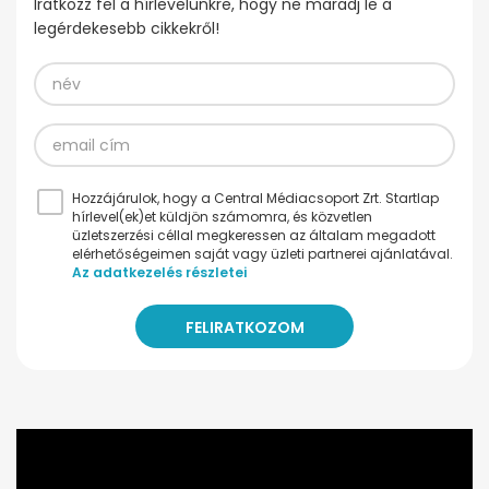
Iratkozz fel a hírlevelünkre, hogy ne maradj le a
legérdekesebb cikkekről!
Hozzájárulok, hogy a Central Médiacsoport Zrt. Startlap
hírlevel(ek)et küldjön számomra, és közvetlen
üzletszerzési céllal megkeressen az általam megadott
elérhetőségeimen saját vagy üzleti partnerei ajánlatával.
Az adatkezelés részletei