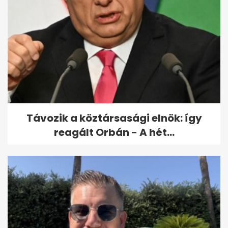
Sárgul a gyep kánikulában?
Lehet, hogy a túl alacsony
fűnyírás...
Távozik a köztársasági elnök: így
reagált Orbán - A hét...