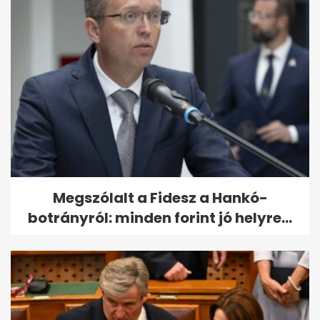
Megszólalt a Fidesz a Hankó-
botrányról: minden forint jó helyre...