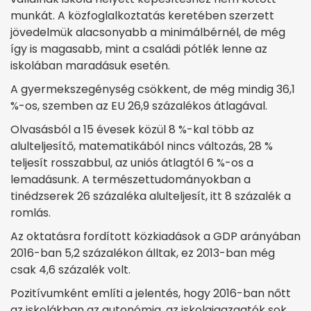
munkát. A közfoglalkoztatás keretében szerzett
jövedelmük alacsonyabb a minimálbérnél, de még
így is magasabb, mint a családi pótlék lenne az
iskolában maradásuk esetén.
A gyermekszegénység csökkent, de még mindig 36,1
%-os, szemben az EU 26,9 százalékos átlagával.
Olvasásból a 15 évesek közül 8 %-kal több az
alulteljesítő, matematikából nincs változás, 28 %
teljesít rosszabbul, az uniós átlagtól 6 %-os a
lemadásunk. A természettudományokban a
tinédzserek 26 százaléka alulteljesít, itt 8 százalék a
romlás.
Az oktatásra fordított közkiadások a GDP arányában
2016-ban 5,2 százalékon álltak, ez 2013-ban még
csak 4,6 százalék volt.
Pozitívumként említi a jelentés, hogy 2016-ban nőtt
az iskolákban az autonómia, az iskolaigazgatók sok