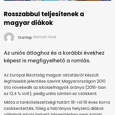
Rosszabbul teljesítenek a
magyar diákok
Kiemelt Hírek
Startlap
Az uniós átlaghoz és a korábbi évekhez
képest is megfigyelhető a romlás.
Az Európai Bizottság magyar oktatásról készült
legfrissebb jelentése szerint Magyarországon 2010
óta növekedik az iskolaelhagyók aránya (2016-ban
ez 12,4 % volt), pedig uniós szinten ez csökkent.
Mióta a tankötelezettségi határt 18-ról 16 éves korra
csökkentették, főleg a hátrányos helyzetű diákok
vállalnak iskola helyett képesítéshez nem kötött