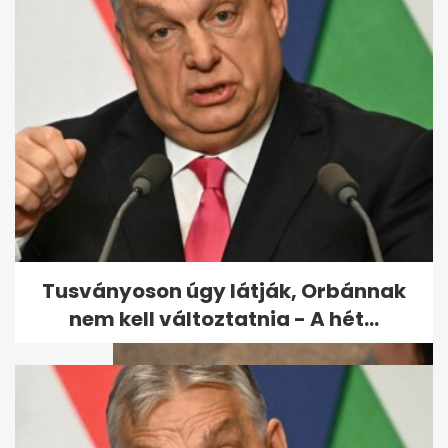
Leállt a Jazz TV: a
tulajdonosok szerint a
finanszírozás vitte...
Tusványoson úgy látják, Orbánnak
nem kell változtatnia - A hét...