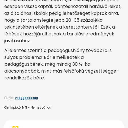
esetben visszakapták döntéshozatali hatásköreiket,
az általános iskolák pedig lehetőséget kaptak arra,
hogy a tartalom legfeljebb 20–35 százaléka
tekintetében eltérjenek a kerettantervtől. Ezek a
lépések hozzájárulhatnak a tanulási eredmények
javításához.
A jelentés szerint a pedagógushiány továbbra is
súlyos probléma. Bár emelkedtek a
pedagógusbérek, még mindig 30 %-kal
alacsonyabbak, mint más felsőfokú végzettséggel
rendelkezők bére.
Forrás:
Világgazdaság
Címlapfotó: MTI – Nemes János