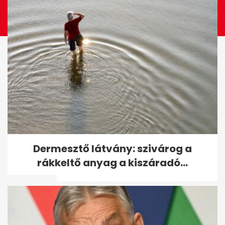
Majdnem elkészültek a vasúti
Dermesztő látvány: szivárog a
várók, de Mészáros
rákkeltő anyag a kiszáradó...
bizalmasa...