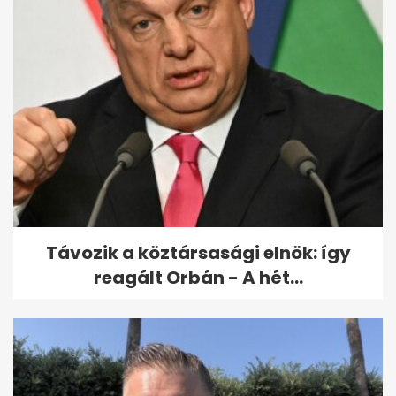
Azonnal húzd ki a töltőről: a
nedvesség tönkreteheti a...
Távozik a köztársasági elnök: így
reagált Orbán - A hét...