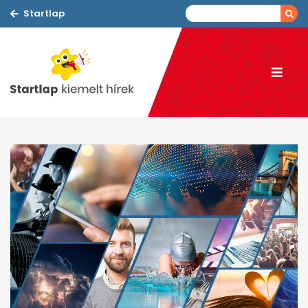
Startlap