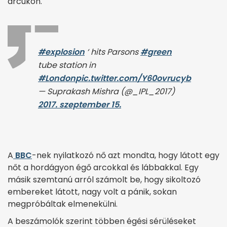
arcukon.
#explosion
‘ hits Parsons
#green
tube station in
#London
pic.twitter.com/Y60ovrucyb
— Suprakash Mishra (@_IPL_2017)
2017. szeptember 15.
A
BBC
-nek nyilatkozó nő azt mondta, hogy látott egy
nőt a hordágyon égő arcokkal és lábbakkal. Egy
másik szemtanú arról számolt be, hogy sikoltozó
embereket látott, nagy volt a pánik, sokan
megpróbáltak elmenekülni.
A beszámolók szerint többen égési sérüléseket