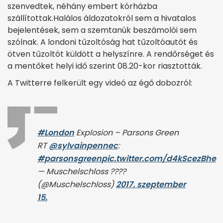
szenvedtek, néhány embert kórházba
szállítottak.Halálos áldozatokról sem a hivatalos
bejelentések, sem a szemtanúk beszámolói sem
szólnak. A londoni tűzoltóság hat tűzoltóautót és
ötven tűzoltót küldött a helyszínre. A rendőrséget és
a mentőket helyi idő szerint 08.20-kor riasztották.
A Twitterre felkerült egy videó az égő dobozról:
#London
Explosion – Parsons Green
RT
@sylvainpennec
:
#parsonsgreen
pic.twitter.com/d4kScezBhe
— Muschelschloss ????
(@Muschelschloss)
2017. szeptember
15.