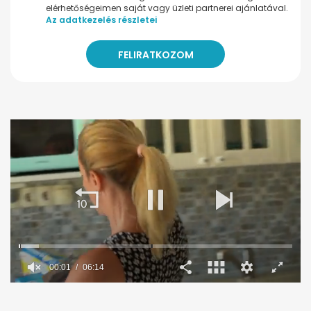
elérhetőségeimen saját vagy üzleti partnerei ajánlatával.
Az adatkezelés részletei
00:02
06:14
0
seconds
of