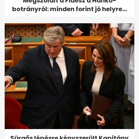
Megszólalt a Fidesz a Hankó-
botrányról: minden forint jó helyre...
Sürgős lépésre kényszerült Kapitány