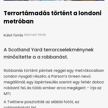
Terrortámadás történt a londoni
metróban
Kiemelt Hírek
Külső forrás
A Scotland Yard terrorcselekménynek
minősítette a a robbanást.
Robbanás történt péntek reggel egy metrókocsiban
London nyugati részén, a Parson’s Green nevű
megállónál; egy lapértesülés szerint egy fehér doboz
robbant fel, és több ember arca megégett – írja az
MTI.
A Twittere posztolták az alábbi fotót, ez
robbanhatott fel.