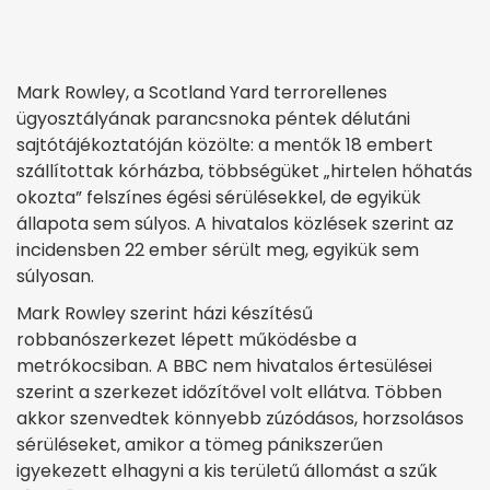
Mark Rowley, a Scotland Yard terrorellenes
ügyosztályának parancsnoka péntek délutáni
sajtótájékoztatóján közölte: a mentők 18 embert
szállítottak kórházba, többségüket „hirtelen hőhatás
okozta” felszínes égési sérülésekkel, de egyikük
állapota sem súlyos. A hivatalos közlések szerint az
incidensben 22 ember sérült meg, egyikük sem
súlyosan.
Mark Rowley szerint házi készítésű
robbanószerkezet lépett működésbe a
metrókocsiban. A BBC nem hivatalos értesülései
szerint a szerkezet időzítővel volt ellátva. Többen
akkor szenvedtek könnyebb zúzódásos, horzsolásos
sérüléseket, amikor a tömeg pánikszerűen
igyekezett elhagyni a kis területű állomást a szűk