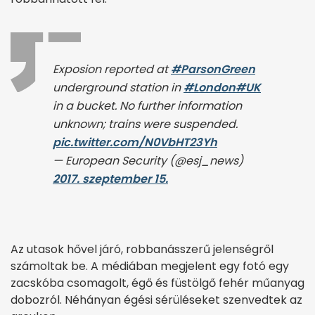
Exposion reported at
#ParsonGreen
underground station in
#London
#UK
in a bucket. No further information
unknown; trains were suspended.
pic.twitter.com/N0VbHT23Yh
— European Security (@esj_news)
2017. szeptember 15.
Az utasok hővel járó, robbanásszerű jelenségről
számoltak be. A médiában megjelent egy fotó egy
zacskóba csomagolt, égő és füstölgő fehér műanyag
dobozról. Néhányan égési sérüléseket szenvedtek az