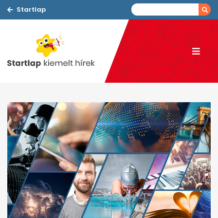
Startlap