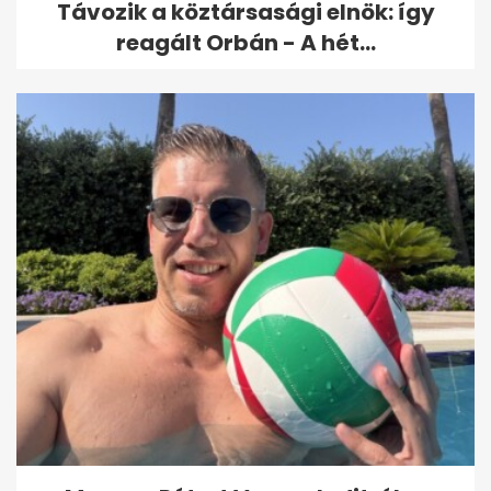
Távozik a köztársasági elnök: így
reagált Orbán - A hét...