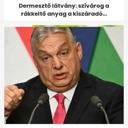
Bejelentette a Tisza: megvan,
Dermesztő látvány: szivárog a
ki lesz az új köztársasági elnök
rákkeltő anyag a kiszáradó...
Olcsó import dinnye: akár 135
forintos akciók nyomják le a
piacot