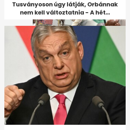
Tusványoson úgy látják, Orbánnak
nem kell változtatnia - A hét...
Velencei biennálé: pisis
meztelen néni és
kölcsönbabák,...