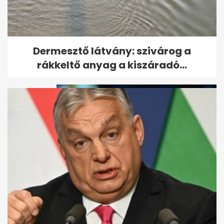
Átmeneti lehűlés jön, de
Dermesztő látvány: szivárog a
vasárnaptól újra visszatér a...
rákkeltő anyag a kiszáradó...