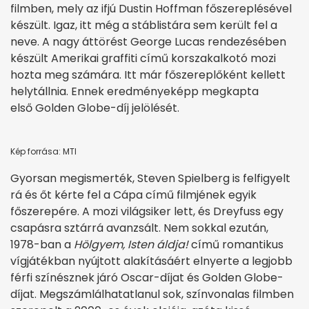
filmben, mely az ifjú Dustin Hoffman főszereplésével
készült. Igaz, itt még a stáblistára sem került fel a
neve. A nagy áttörést George Lucas rendezésében
készült Amerikai graffiti című korszakalkotó mozi
hozta meg számára. Itt már főszereplőként kellett
helytállnia. Ennek eredményeképp megkapta
első Golden Globe-díj jelölését.
Kép forrása: MTI
Gyorsan megismerték, Steven Spielberg is felfigyelt
rá és őt kérte fel a Cápa című filmjének egyik
főszerepére. A mozi világsiker lett, és Dreyfuss egy
csapásra sztárrá avanzsált. Nem sokkal ezután,
1978-ban a
Hölgyem, Isten áldja!
című romantikus
vígjátékban nyújtott alakításáért elnyerte a legjobb
férfi színésznek járó Oscar-díjat és Golden Globe-
díjat. Megszámlálhatatlanul sok, színvonalas filmben