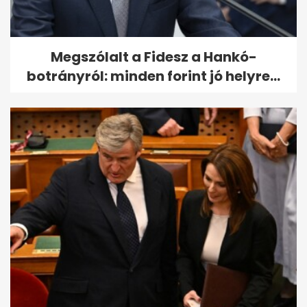
Megszólalt a Fidesz a Hankó-
botrányról: minden forint jó helyre...