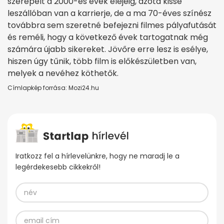
szerepelt a 2000-es évek elejéig, azóta kissé
leszállóban van a karrierje, de a ma 70-éves színész
továbbra sem szeretné befejezni filmes pályafutását
és reméli, hogy a következő évek tartogatnak még
számára újabb sikereket. Jövőre erre lesz is esélye,
hiszen úgy tűnik, több film is előkészületben van,
melyek a nevéhez köthetők.
Címlapkép forrása: Mozi24.hu
Iratkozz fel a hírlevelünkre, hogy ne maradj le a
legérdekesebb cikkekről!