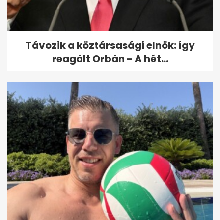
Távozik a köztársasági elnök: így
reagált Orbán - A hét...