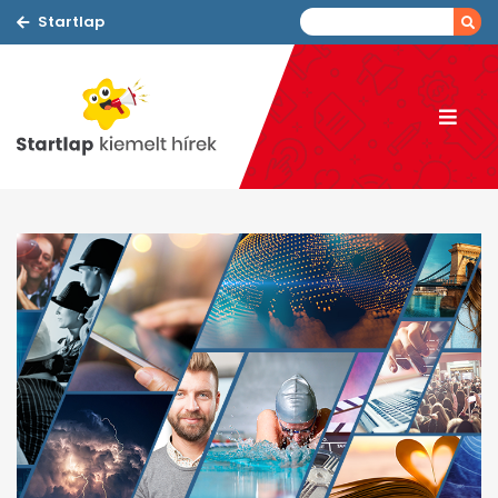
Startlap