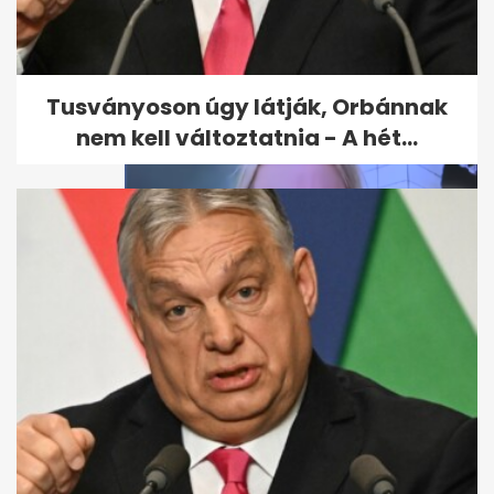
Mikor nem vonják le a bérből a
jegyzéken szereplő adót és...
Tusványoson úgy látják, Orbánnak
nem kell változtatnia - A hét...
Fürdőszobából jelentkezett be
az ülésre a képviselő, árny...