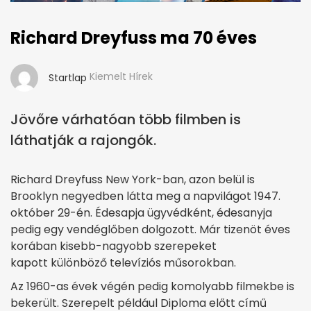
Richard Dreyfuss ma 70 éves
Kiemelt Hírek
Startlap
Jövőre várhatóan több filmben is
láthatják a rajongók.
Richard Dreyfuss New York-ban, azon belül is
Brooklyn negyedben látta meg a napvilágot 1947.
október 29-én. Édesapja ügyvédként, édesanyja
pedig egy vendéglőben dolgozott. Már tizenöt éves
korában kisebb-nagyobb szerepeket
kapott különböző televíziós műsorokban.
Az 1960-as évek végén pedig komolyabb filmekbe is
bekerült. Szerepelt például Diploma előtt című