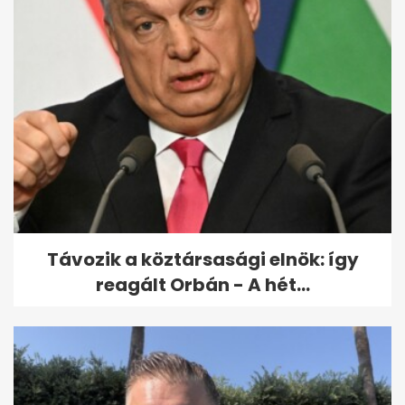
Schmidt Mária
sorkötelezettségről szóló
ötletétől masszívan...
Távozik a köztársasági elnök: így
reagált Orbán - A hét...