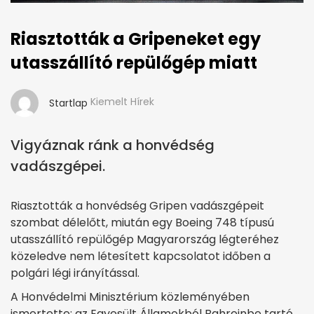
Riasztották a Gripeneket egy
utasszállító repülőgép miatt
Kiemelt Hírek
Startlap
Vigyáznak ránk a honvédség
vadászgépei.
Riasztották a honvédség Gripen vadászgépeit
szombat délelőtt, miután egy Boeing 748 típusú
utasszállító repülőgép Magyarország légteréhez
közeledve nem létesített kapcsolatot időben a
polgári légi irányítással.
A Honvédelmi Minisztérium közleményében
ismertette: az Egyesült Államokból Bahreinbe tartó