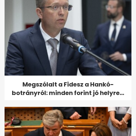
Megszólalt a Fidesz a Hankó-
botrányról: minden forint jó helyre...