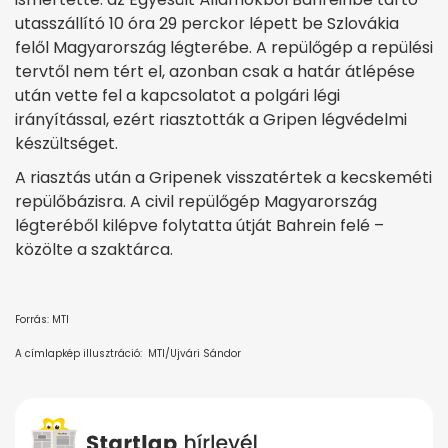
utasszállító 10 óra 29 perckor lépett be Szlovákia
felől Magyarország légterébe. A repülőgép a repülési
tervtől nem tért el, azonban csak a határ átlépése
után vette fel a kapcsolatot a polgári légi
irányítással, ezért riasztották a Gripen légvédelmi
készültséget.
A riasztás után a Gripenek visszatértek a kecskeméti
repülőbázisra. A civil repülőgép Magyarország
légteréből kilépve folytatta útját Bahrein felé –
közölte a szaktárca.
Forrás: MTI
A címlapkép illusztráció: MTI/Ujvári Sándor