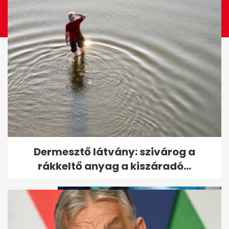
Magyar Honvédség: Nincs
Dermesztő látvány: szivárog a
helye sztrájknak
rákkeltő anyag a kiszáradó...