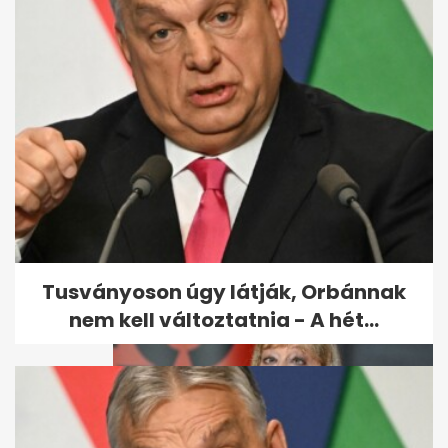
Felmentették a Honvéd
Vezérkar főnökét
Tusványoson úgy látják, Orbánnak
nem kell változtatnia - A hét...