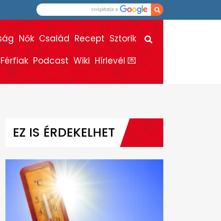
ság
Nők
Család
Recept
Sztorik
Férfiak
Podcast
Wiki
Hírlevél 💌
EZ IS ÉRDEKELHET