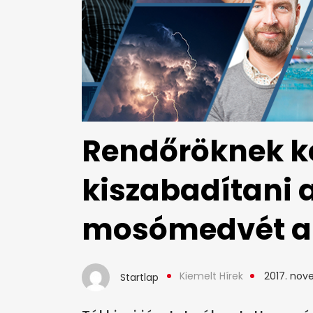
Rendőröknek ke
kiszabadítani 
mosómedvét a 
Kiemelt Hírek
2017. nov
Startlap