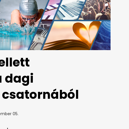
llett
a dagi
csatornából
ember 05.