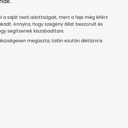
nak.
a saját testi adottságait, mert a feje még kifért
kadt. Annyira, hogy szegény állat beszorult és
ogy segítsenek kiszabadítani.
egészségesen megúszta, talán ezután diétázni is