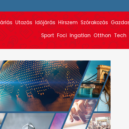
árlás
Utazás
Időjárás
Hírszem
Szórakozás
Gazda
Sport
Foci
Ingatlan
Otthon
Tech