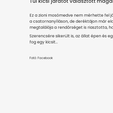
Túl kicsi járatot választott magá
Ez a zioni mosómedve nem mérhette fel jól 
a csatornanyíláson, de deréktájon már ela
megtalálója a rendőrséget is riasztotta, h
Szerencsére sikerült is, az állat épen és 
fog egy kicsit…
Fotó: Facebook