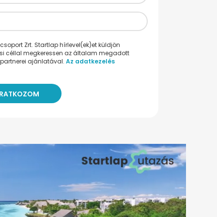
oport Zrt. Startlap hírlevel(ek)et küldjön
ési céllal megkeressen az általam megadott
partnerei ajánlatával.
Az adatkezelés