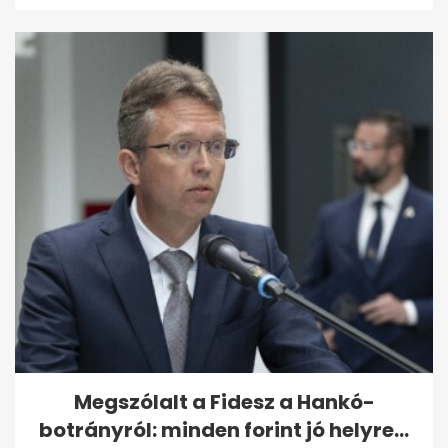
Megszólalt a Fidesz a Hankó-
botrányról: minden forint jó helyre...