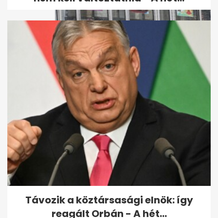
A Spar perelt, az EU bírósága
elmeszelte a magyar
kormányt az...
Távozik a köztársasági elnök: így
reagált Orbán - A hét...