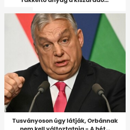
rákkeltő anyag a kiszáradó...
fel a...
Példátlan baki a Magyar
Pétert lejárató oldalon, a
Lidlnek...
Tusványoson úgy látják, Orbánnak
nem kell változtatnia - A hét...