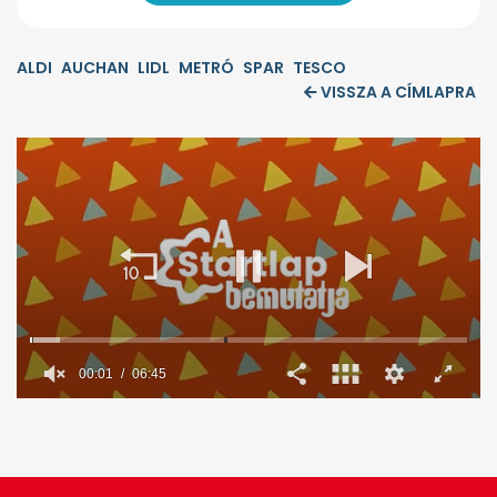
ALDI
AUCHAN
LIDL
METRÓ
SPAR
TESCO
VISSZA A CÍMLAPRA
00:02
06:45
0
seconds
of
6
minutes,
45