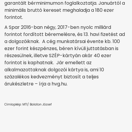
garantált bérminimumon foglalkoztatja. Januártól a
minimális bruttó kereset meghaladja a 180 ezer
forintot.
A Spar 2016-ban négy, 2017-ben nyolc milliárd
forintot fordított béremelésre, és 13. havi fizetést ad
a dolgozóiknak. A cég munkatársai évente kb. 100
ezer forint készpénzes, béren kívüli juttatásban is
részesülnek, illetve SZÉP-kártyán akár 40 ezer
forintot is kaphatnak. Jár emellett az
alkalmazottaknak dolgozói kártya is, ami 10
százalékos kedvezményt biztosít a teljes
árukészletre – írja a hvg.hu.
Címlapkép: MTI/ Balaton József