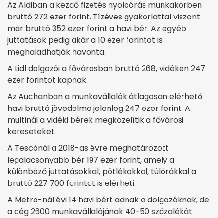
Az Aldiban a kezdő fizetés nyolcórás munkakörben
bruttó 272 ezer forint. Tízéves gyakorlattal viszont
már bruttó 352 ezer forint a havi bér. Az egyéb
juttatások pedig akár a 10 ezer forintot is
meghaladhatják havonta.
A Lidl dolgozói a fővárosban bruttó 268, vidéken 247
ezer forintot kapnak.
Az Auchanban a munkavállalók átlagosan elérhető
havi bruttó jövedelme jelenleg 247 ezer forint. A
multinál a vidéki bérek megközelítik a fővárosi
kereseteket.
A Tescónál a 2018-as évre meghatározott
legalacsonyabb bér 197 ezer forint, amely a
különböző juttatásokkal, pótlékokkal, túlórákkal a
bruttó 227 700 forintot is elérheti.
A Metro-nál évi 14 havi bért adnak a dolgozóknak, de
a cég 2600 munkavállalójának 40-50 százalékát