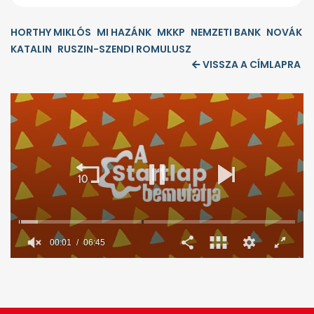
HORTHY MIKLÓS
MI HAZÁNK
MKKP
NEMZETI BANK
NOVÁK
KATALIN
RUSZIN-SZENDI ROMULUSZ
VISSZA A CÍMLAPRA
0
seconds
of
6
minutes,