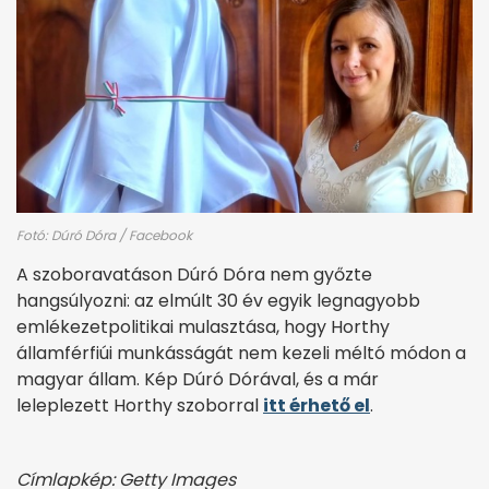
Fotó: Dúró Dóra / Facebook
A szoboravatáson Dúró Dóra nem győzte
hangsúlyozni: az elmúlt 30 év egyik legnagyobb
emlékezetpolitikai mulasztása, hogy Horthy
államférfiúi munkásságát nem kezeli méltó módon a
magyar állam. Kép Dúró Dórával, és a már
leleplezett Horthy szoborral
itt érhető el
.
Címlapkép: Getty Images