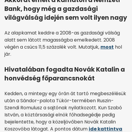
Bank, hogy még a gazdasági
világválság idején sem volt ilyen nagy
Az alapkamat keddre a 2008-as gazdasági válság
alatt sem látott magasságba emelkedett. 2008
végén a csúcs 11,5 százalék volt. Mutatjuk,
most
hol
jár.
Hivatalában fogadta Novák Katalin a
honvédség főparancsnokát
Kedden, a mintegy egy órán át tartó megbeszélésük
után a Sándor-palota Tükör-termében Ruszin-
Szendi Romulusz a sajtónak nyilatkozott. Kun Szabó
István, a köztársasági elnök főhadsegédje pedig
bejelentette, hogy a közeljövőben Novák Katalin
Koszovóba látogat. A pontos dátum
ide kattintva