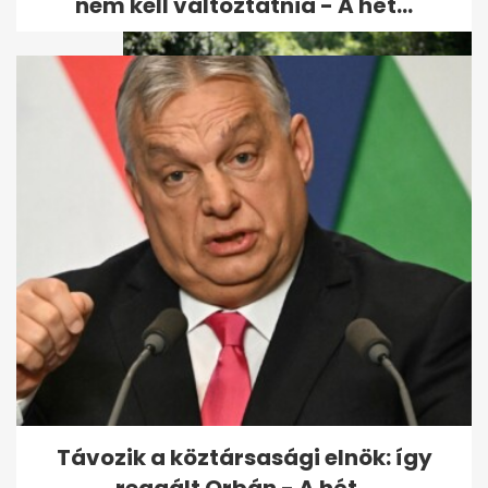
nem kell változtatnia - A hét...
Pokorni Zoltán a Horthy- és a
Kádár-korszakhoz
hasonlította...
Távozik a köztársasági elnök: így