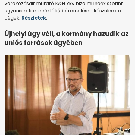
várakozásait mutató K&H kkv bizalmi index szerint
ugyanis rekordmértékű béremelésre készülnek a
cégek.
Részletek
.
Újhelyi úgy véli, a kormány hazudik az
uniós források ügyében