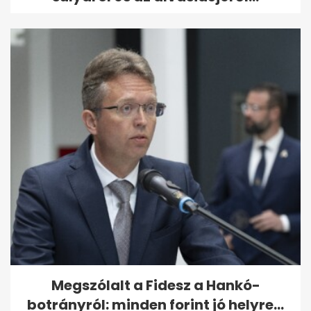
Megszólalt a Fidesz a Hankó-
botrányról: minden forint jó helyre...