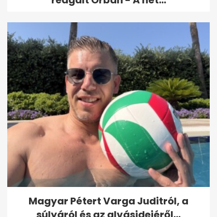
reagált Orbán - A hét...
Magyar Pétert Varga Juditról, a
súlyáról és az alvásidejéről...