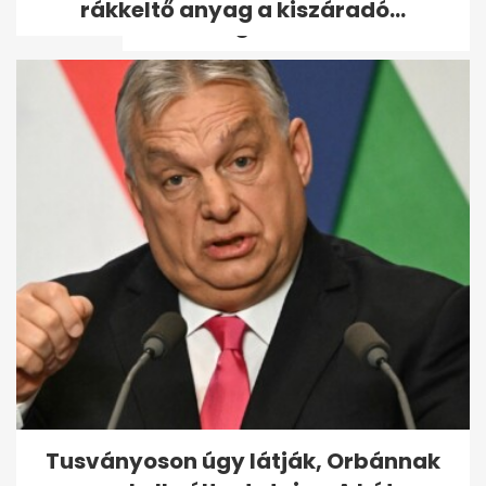
rákkeltő anyag a kiszáradó...
honvédségben...
Ismét átragasztotta az ARC
egyik plakátját a Mi Hazánk
Tusványoson úgy látják, Orbánnak