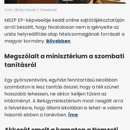
Fotó: Újhelyi István / Facebook
MSZP EP-képviselője keddi online sajtótájékoztatóján
arról beszélt, hogy hivatalosan nem is igényelte az
uniós helyreállítási alap hitelcsomagjának forrásait a
magyar kormány.
Bővebben
.
Megszólalt a minisztérium a szombati
tanításról
Egy győrszentiváni, egyházi fenntartású iskolában
szombaton is lesz tanítás ősszel, hogy a téli szünet
hosszabb lehessen, ne akkor kelljen fűteni az
intézményt. A Belügyminisztérium most reagált arra
a felvetésre, hogy állami iskolában is lehet-e valami
hasonló ebben a tanévben.
Íme
.
Akkorát emelt a kamaton a Nemzeti