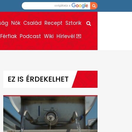
ság
Nők
Család
Recept
Sztorik
Férfiak
Podcast
Wiki
Hírlevél 💌
EZ IS ÉRDEKELHET