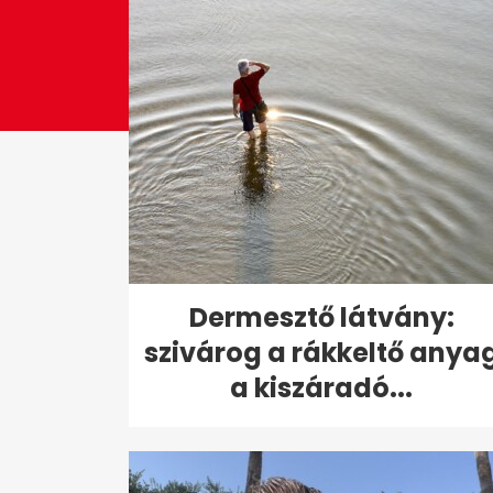
Dermesztő látvány:
szivárog a rákkeltő anya
a kiszáradó...