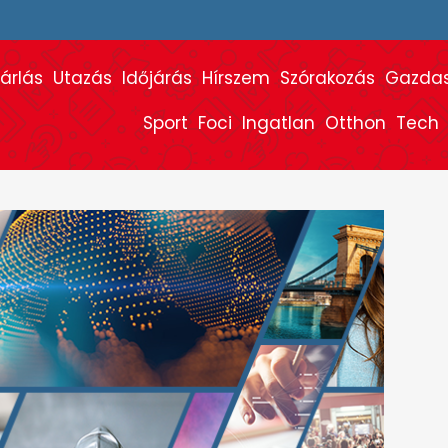
árlás
Utazás
Időjárás
Hírszem
Szórakozás
Gazda
Sport
Foci
Ingatlan
Otthon
Tech