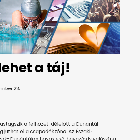
ehet a táj!
ember 28.
tagszik a felhőzet, délelőtt a Dunántúl
ig juthat el a csapadékzóna. Az Északi-
ak-Dunántúlon havas eső, havazás is valószínű.