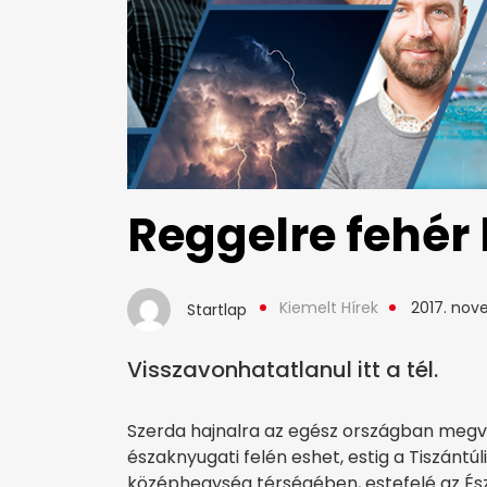
Reggelre fehér l
Kiemelt Hírek
2017. nov
Startlap
Visszavonhatatlanul itt a tél.
Szerda hajnalra az egész országban megvas
északnyugati felén eshet, estig a Tiszántúl
középhegység térségében, estefelé az Ész