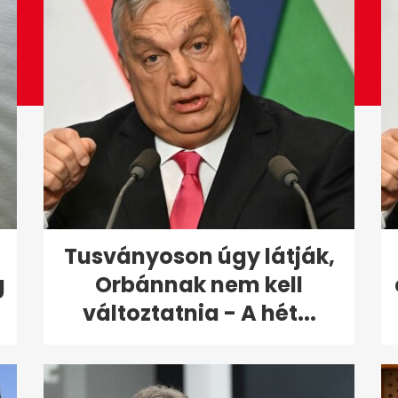
Tusványoson úgy látják,
g
Orbánnak nem kell
változtatnia - A hét...