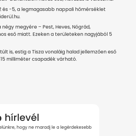
2 és -5, a legmagasabb nappali hőmérséklet
iderül.hu.
a négy megyére – Pest, Heves, Nógrád,
s eső miatt. Ezeken a területeken nagyjából 5
t is, estig a Tisza vonaláig halad jellemzően eső
 15 milliméter csapadék várható.
evelünkre, hogy ne maradj le a legérdekesebb