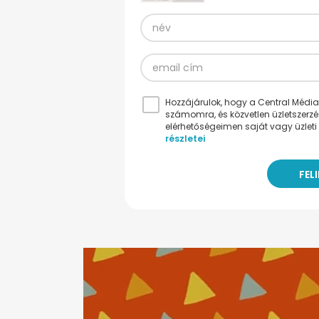
Hozzájárulok, hogy a Central Médiacs
számomra, és közvetlen üzletszerz
elérhetőségeimen saját vagy üzleti 
részletei