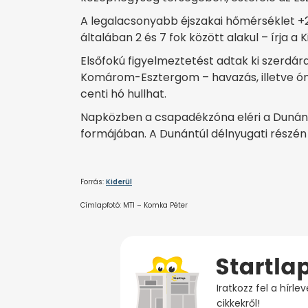
A legalacsonyabb éjszakai hőmérséklet +
általában 2 és 7 fok között alakul – írja a K
Elsőfokú figyelmeztetést adtak ki szerdár
Komárom-Esztergom – havazás, illetve óno
centi hó hullhat.
Napközben a csapadékzóna eléri a Dunántúl
formájában. A Dunántúl délnyugati részén
Forrás:
Kiderül
Címlapfotó: MTI – Komka Péter
Iratkozz fel a hírl
cikkekről!