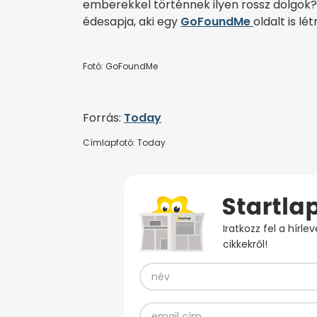
emberekkel történnek ilyen rossz dolgok?”
édesapja, aki egy
GoFoundMe
oldalt is l
Fotó: GoFoundMe
Forrás:
Today
Címlapfotó: Today
Iratkozz fel a hírl
cikkekről!