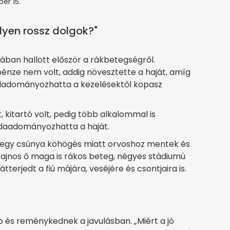
er 15.
ilyen rossz dolgok?"
ában hallott először a rákbetegségről.
bpénze nem volt, addig növesztette a haját, amíg
eladományozhatta a kezelésektől kopasz
 kitartó volt, pedig több alkalommal is
l odaadományozhatta a haját.
egy csúnya köhögés miatt orvoshoz mentek és
y sajnos ő maga is rákos beteg, négyes stádiumú
terjedt a fiú májára, veséjére és csontjaira is.
 és reménykednek a javulásban. „Miért a jó