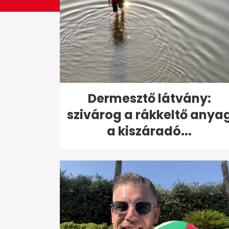
Dermesztő látvány:
szivárog a rákkeltő anya
a kiszáradó...