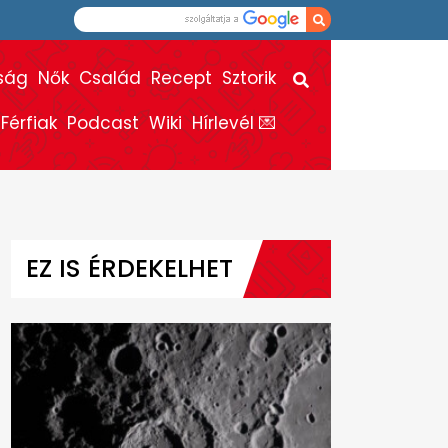
ság
Nők
Család
Recept
Sztorik
Férfiak
Podcast
Wiki
Hírlevél 💌
EZ IS ÉRDEKELHET