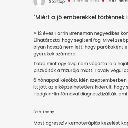
Kiemelt Hírek
2017. októb
Startlap
"Miért a jó emberekkel történnek 
A 12 éves Torrin Breneman negyedikes kor
Elhatározta, hogy segíteni fog. Mivel zse
olyan hosszú nem lett, hogy parókaként 
gyerekek számára.
Több mint egy évig nem vágatta le a haját,
piszkálták a frizurája miatt. Tavaly végü
6 hónappal később, idén szeptemberben 
itt jött az elképzelhetetlen: kiderült, hog
Hodgkin-limfómával diagnosztizálták, ami át
Fotó: Today
Most agresszív kemoterápiás kezelést kap