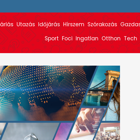
árlás
Utazás
Időjárás
Hírszem
Szórakozás
Gazda
Sport
Foci
Ingatlan
Otthon
Tech