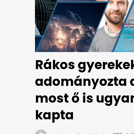
Rákos gyereke
adományozta a 
most ő is ugya
kapta