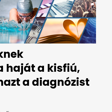
knek
haját a kisfiú,
nazt a diagnózist