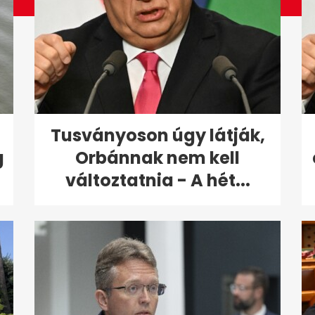
Tusványoson úgy látják,
g
Orbánnak nem kell
változtatnia - A hét...