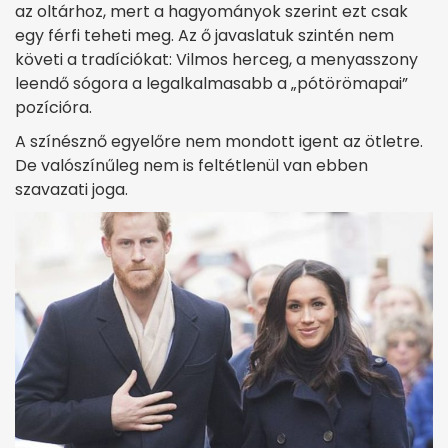
az oltárhoz, mert a hagyományok szerint ezt csak
egy férfi teheti meg. Az ő javaslatuk szintén nem
követi a tradíciókat: Vilmos herceg, a menyasszony
leendő sógora a legalkalmasabb a „pótörömapai”
pozícióra.
A színésznő egyelőre nem mondott igent az ötletre.
De valószínűleg nem is feltétlenül van ebben
szavazati joga.