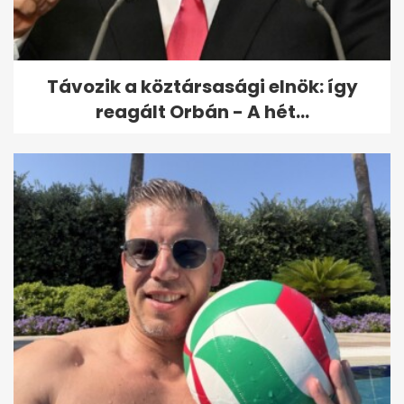
Távozik a köztársasági elnök: így
reagált Orbán - A hét...