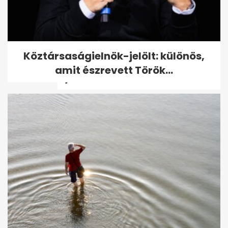
Londonba érkezett Harry
Köztársaságielnök-jelölt: különös,
herceg, a királyi család tagjai
amit észrevett Török...
nyilvános...