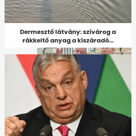
Az év eseménye: III. Károly brit
király koronázása
Dermesztő látvány: szivárog a
rákkeltő anyag a kiszáradó...
Ide utazott Putyin az ellene
kiadott elfogatóparancs