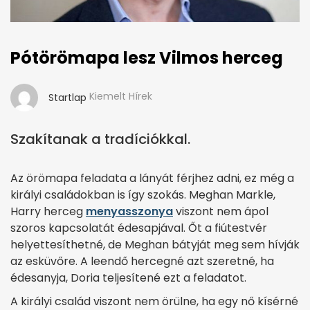
Pótörömapa lesz Vilmos herceg
Kiemelt Hírek
Startlap
Szakítanak a tradíciókkal.
Az örömapa feladata a lányát férjhez adni, ez még a
királyi családokban is így szokás. Meghan Markle,
Harry herceg
menyasszonya
viszont nem ápol
szoros kapcsolatát édesapjával. Őt a fiútestvér
helyettesíthetné, de Meghan bátyját meg sem hívják
az esküvőre. A leendő hercegné azt szeretné, ha
édesanyja, Doria teljesítené ezt a feladatot.
A királyi család viszont nem örülne, ha egy nő kísérné