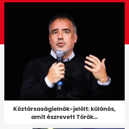
Robbanás után hatalmas tűz a
Köztársaságielnök-jelölt: különös,
Soroksári úton
amit észrevett Török...