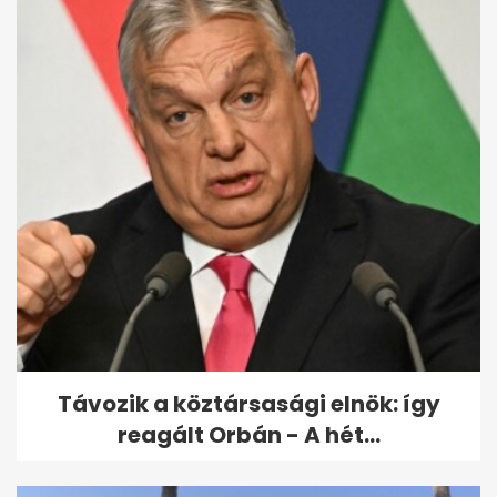
Távozik a köztársasági elnök: így
reagált Orbán - A hét...