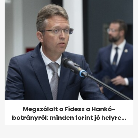
Megszólalt a Fidesz a Hankó-
botrányról: minden forint jó helyre...