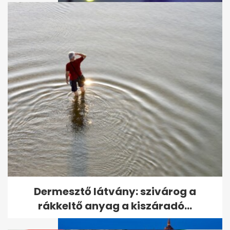
Megölték az amerikai nőt, aki
eltűnt a bulinegyedben
Dermesztő látvány: szivárog a
rákkeltő anyag a kiszáradó...