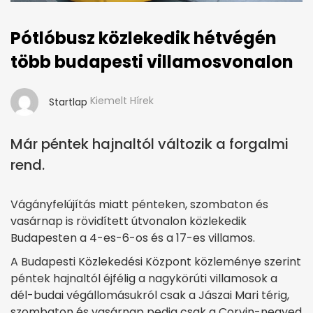
Pótlóbusz közlekedik hétvégén
több budapesti villamosvonalon
Kiemelt Hírek
Startlap
Már péntek hajnaltól változik a forgalmi
rend.
Vágányfelújítás miatt pénteken, szombaton és
vasárnap is rövidített útvonalon közlekedik
Budapesten a 4-es-6-os és a 17-es villamos.
A Budapesti Közlekedési Központ közleménye szerint
péntek hajnaltól éjfélig a nagykörúti villamosok a
dél-budai végállomásukról csak a Jászai Mari térig,
szombaton és vasárnap pedig csak a Corvin-negyed