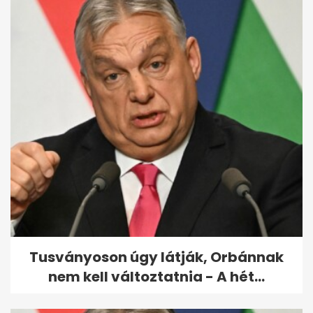
Ezért lesz Magyarország két
napig Európa fókuszában
Tusványoson úgy látják, Orbánnak
nem kell változtatnia - A hét...