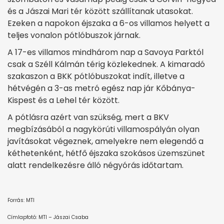
és a Jászai Mari tér között szállítanak utasokat.
Ezeken a napokon éjszaka a 6-os villamos helyett a
teljes vonalon pótlóbuszok járnak.
A 17-es villamos mindhárom nap a Savoya Parktól
csak a Széll Kálmán térig közlekednek. A kimaradó
szakaszon a BKK pótlóbuszokat indít, illetve a
hétvégén a 3-as metró egész nap jár Kőbánya-
Kispest és a Lehel tér között.
A pótlásra azért van szükség, mert a BKV
megbízásából a nagykörúti villamospályán olyan
javításokat végeznek, amelyekre nem elegendő a
kéthetenként, hétfő éjszaka szokásos üzemszünet
alatt rendelkezésre álló négyórás időtartam.
Forrás: MTI
Címlapfotó: MTI – Jászai Csaba