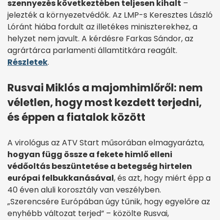
szennyezés következtében teljesen kihalt
–
jelezték a környezetvédők. Az LMP-s Keresztes László
Lóránt hiába fordult az illetékes miniszterekhez, a
helyzet nem javult. A kérdésre Farkas Sándor, az
agrártárca parlamenti államtitkára reagált.
Részletek
.
Rusvai Miklós a majomhimlőről: nem
véletlen, hogy most kezdett terjedni,
és éppen a fiatalok között
A virológus az ATV Start műsorában elmagyarázta,
hogyan függ össze a fekete himlő elleni
védőoltás beszüntetése a betegség hirtelen
európai felbukkanásával
, és azt, hogy miért épp a
40 éven aluli korosztály van veszélyben.
„Szerencsére Európában úgy tűnik, hogy egyelőre az
enyhébb változat terjed” – közölte Rusvai,