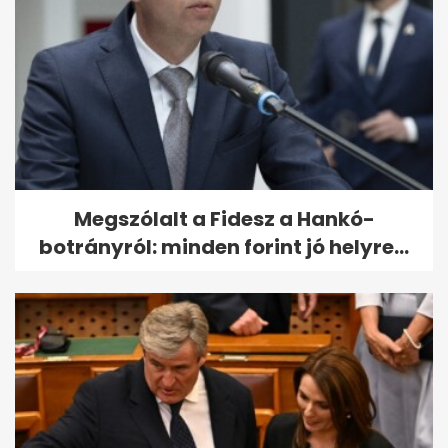
Megszólalt a Fidesz a Hankó-
botrányról: minden forint jó helyre...