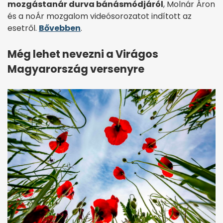
mozgástanár durva bánásmódjáról
, Molnár Áron
és a noÁr mozgalom videósorozatot indított az
esetről.
Bővebben
.
Még lehet nevezni a Virágos
Magyarország versenyre