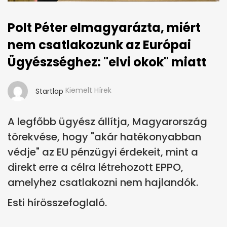
Polt Péter elmagyarázta, miért
nem csatlakozunk az Európai
Ügyészséghez: "elvi okok" miatt
Kiemelt Hírek
Startlap
A legfőbb ügyész állítja, Magyarország
törekvése, hogy "akár hatékonyabban
védje" az EU pénzügyi érdekeit, mint a
direkt erre a célra létrehozott EPPO,
amelyhez csatlakozni nem hajlandók.
Esti hírösszefoglaló.