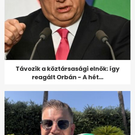
Varga Judit reagált: Orbán
bántalmazással
kapcsolatban emlegette...
Távozik a köztársasági elnök: így
reagált Orbán - A hét...