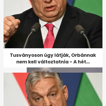
Kiderült, mikor állhat fel a
Vagyonvisszaszerzési Hivatal
- A hét...
Tusványoson úgy látják, Orbánnak
nem kell változtatnia - A hét...