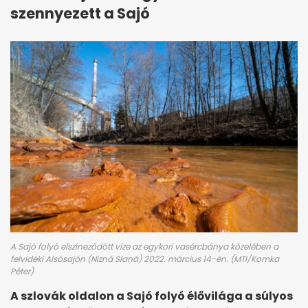
szennyezett a Sajó
A Sajó folyó elszíneződött vize az egykori vasércbánya közelében a
felvidéki Alsósajón (Nizná Slaná) 2022. március 14-én. (MTI/Komka
Péter)
A szlovák oldalon a Sajó folyó élővilága a súlyos