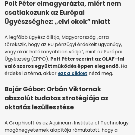
Polt Péter elmagyarázta, miért nem
csatlakozunk az Európai
Ügyészséghez: „elvi okok” miatt
A legfőbb ügyész állítja, Magyarország „arra
törekszik, hogy az EU pénzügyi érdekeit ugyanúgy,
vagy akár hatékonyabban védje”, mint az Európai
Ügyészség (EPPO).
Polt Péter szerint az OLAF-fal
való szoros együttműködés éppen elegendő.
Ha
érdekel a téma, akkor
ezt a cikket
nézd meg.
Bojár Gábor: Orbán Viktornak
abszolút tudatos stratégiája az
oktatás lezüllesztése
A Graphisoft és az Aquincum Institute of Technology
magánegyetemek alapítója rámutatott, hogy a