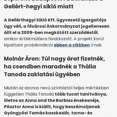
Gellért-hegyi sikló miatt
A Gellérthegyi Sikló Kft. ügyvezető igazgatója
úgy véli, a fővárosi önkormányzat jogellenesen
állt el a 2009-ben megkötött szerződéstől
,
amikor értékmúlásra hivatkozott. A projekt körül
kipattant problémákról
ebben a cikkben
írnak.
Molnár Áron: Túl nagy árat fizetnék,
ha csendben maradnék a Thália
Tanoda zaklatási ügyében
Miután az azonos nevű színháztól teljes mértékben
független Thália Tanoda
több tucat tanítványa,
illetve az Anna and the Barbies énekesnéje,
Pásztor Anna is kiállt, hogy beszámoljanak
Gyöngyösi Tamás kaszkadőr, torna- és