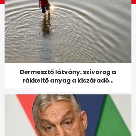
Tusványoson úgy látják,
Dermesztő látvány: szivárog a
Orbánnak nem kell
rákkeltő anyag a kiszáradó...
változtatnia - A hét...