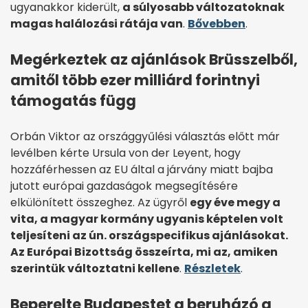
ugyanakkor kiderült,
a súlyosabb változatoknak
magas halálozási rátája van
.
Bővebben
.
Megérkeztek az ajánlások Brüsszelből,
amitől több ezer milliárd forintnyi
támogatás függ
Orbán Viktor az országgyűlési választás előtt már
levélben kérte Ursula von der Leyent, hogy
hozzáférhessen az EU által a járvány miatt bajba
jutott európai gazdaságok megsegítésére
elkülönített összeghez. Az ügyről
egy éve megy a
vita, a magyar kormány ugyanis képtelen volt
teljesíteni az ún. országspecifikus ajánlásokat.
Az Európai Bizottság összeírta, mi az, amiken
szerintük változtatni kellene
.
Részletek
.
Beperelte Budapestet a beruházó a